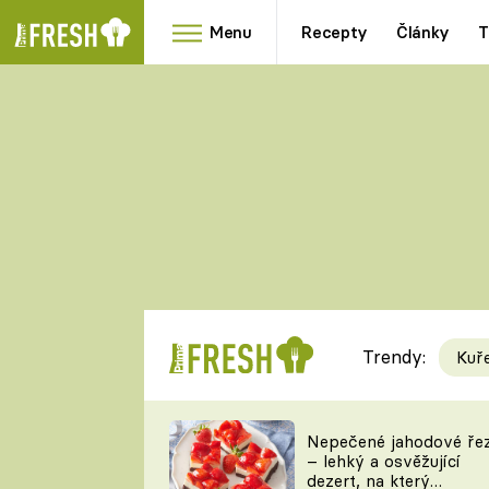
Menu
Recepty
Články
T
Oblíbené
Přílohy
recepty
HRANOLKY
HOUBY
KNEDLÍKY
DÝNĚ
KAŠE
RYCHLOVKY
Trendy:
Kuř
Populární
Videorecept
Nepečené jahodové ře
– lehký a osvěžující
kuchaři
dezert, na který
TEĎ VAŘÍ ŠÉF!