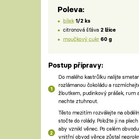
Poleva:
bílek
1/2 ks
citronová šťáva
2 lžíce
moučkový cukr
60 g
Postup přípravy:
Do malého kastrůlku nalijte smetanu
rozlámanou čokoládu a rozmíchejte
žloutkem, pudinkový prášek, rum a 
nechte ztuhnout.
Těsto mezitím rozválejte na obdéln
stočte do rolády. Položte ji na ple
aby vznikl věnec. Po celém obvodu 
vnitřní obvod věnce zůstal nepro