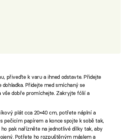
, přiveďte k varu a ihned odstavte. Přidejte
 dohladka. Přidejte med smíchaný se
vše dobře promíchejte. Zakryjte fólií a
íkový plát cca 20×40 cm, potřete náplní a
ch s pečicím papírem a konce spojte k sobě tak,
ho pak nařízněte na jednotlivé dílky tak, aby
krojený. Potřete ho rozpuštěným máslem a