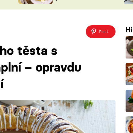
ŠÉFREDAK
VYCHYTÁVKY
SOUTĚŽ FR
NA NÁKUPECH
ČASOPIS
Hi
Pin it
ho těsta s
plní – opravdu
í