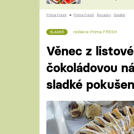
nepotřebujete troubu
ZDENĚK
ČESKO NA TALÍŘI
POHLREICH
Prima Fresh
■
Prima Fresh
Recepty
Sladké
KAROLÍNA,
JAROSLAV SAPÍK
DOMÁCÍ
redakce Prima FRESH
SLADKÉ
KUCHAŘKA
KAROLÍNA
KAMBERSKÁ
Věnec z listové
čokoládovou ná
sladké pokušen