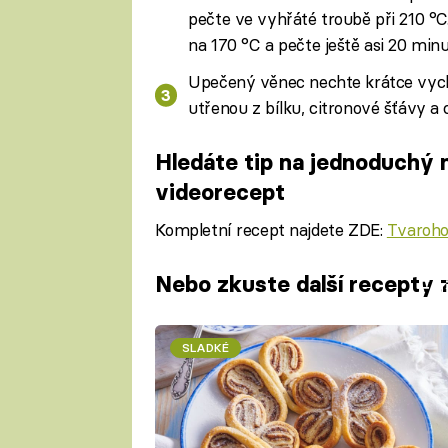
pečte ve vyhřáté troubě při 210 °C.
na 170 °C a pečte ještě asi 20 minu
Upečený věnec nechte krátce vych
utřenou z bílku, citronové šťávy a 
Hledáte tip na jednoduchý 
videorecept
Kompletní recept najdete ZDE:
Tvaroho
Nebo zkuste další recepty z
Fa
SLADKÉ