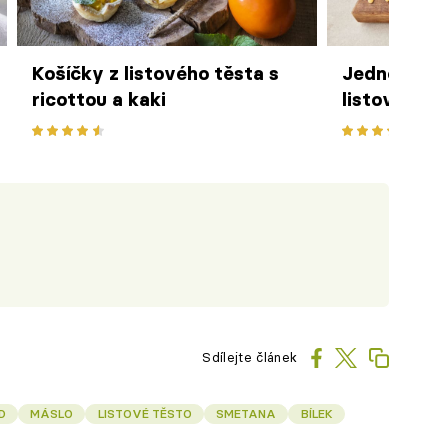
Košíčky z listového těsta s
Jednoduchý
ricottou a kaki
listového t
podle Jami
Sdílejte článek
D
MÁSLO
LISTOVÉ TĚSTO
SMETANA
BÍLEK