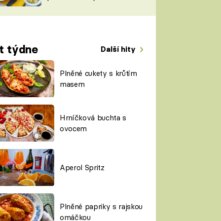
TORKY
ESH
t týdne
Další hity
Plněné cukety s krůtím
masem
Hrníčková buchta s
ovocem
Aperol Spritz
Plněné papriky s rajskou
omáčkou