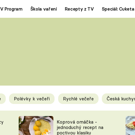
V Program
Škola vaření
Recepty z TV
Speciál: Cuketa
Polévky
Saláty
ČESKÁ KLASIKA
TĚSTOVIN
SILNÉ VÝVARY
SLADKÉ
KRÉMOVÉ
BEZMASÁ J
e
Polévky k večeři
Rychlé večeře
Česká kuchy
y
Tipy a triky
Novink
zy
Koprová omáčka -
jednoduchý recept na
poctivou klasiku
KAM ZA JÍDLEM
BLOG