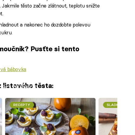
 Jakmile těsto začne zlátnout, teplotu snižte
t.
ladnout a nakonec ho dozdobte polevou
cukru.
moučník? Pusťte si tento
vá bábovka
 listového těsta:
iled to fetch
RECEPTY
SLADKÉ