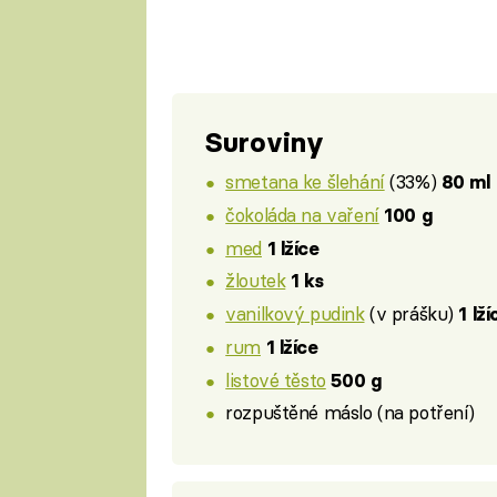
Suroviny
smetana ke šlehání
(33%)
80 ml
čokoláda na vaření
100 g
med
1 lžíce
žloutek
1 ks
vanilkový pudink
(v prášku)
1 lží
rum
1 lžíce
listové těsto
500 g
rozpuštěné máslo (na potření)