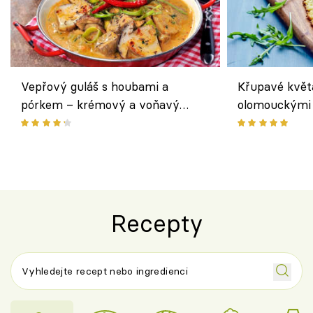
Vepřový guláš s houbami a
Křupavé květ
pórkem – krémový a voňavý
olomouckými 
pokrm z jednoho hrnce
bezlepkový o
českým sýre
Recepty