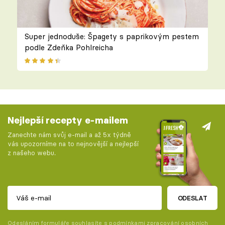
Super jednoduše: Špagety s paprikovým pestem
podle Zdeňka Pohlreicha
Nejlepší recepty e-mailem
Zanechte nám svůj e-mail a až 5x týdně
vás upozorníme na to nejnovější a nejlepší
z našeho webu.
ODESLAT
Odesláním formuláře souhlasíte s
podmínkami zpracování osobních