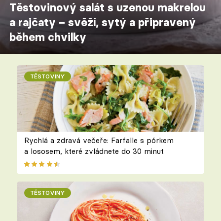
Těstovinový salát s uzenou makrelou
a rajčaty – svěží, sytý a připravený
během chvilky
TĚSTOVINY
Rychlá a zdravá večeře: Farfalle s pórkem
a lososem, které zvládnete do 30 minut
TĚSTOVINY