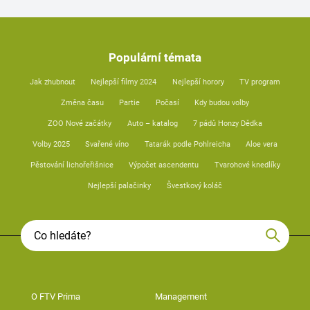
Populární témata
Jak zhubnout
Nejlepší filmy 2024
Nejlepší horory
TV program
Změna času
Partie
Počasí
Kdy budou volby
ZOO Nové začátky
Auto – katalog
7 pádů Honzy Dědka
Volby 2025
Svařené víno
Tatarák podle Pohlreicha
Aloe vera
Pěstování lichořeřišnice
Výpočet ascendentu
Tvarohové knedlíky
Nejlepší palačinky
Švestkový koláč
O FTV Prima
Management