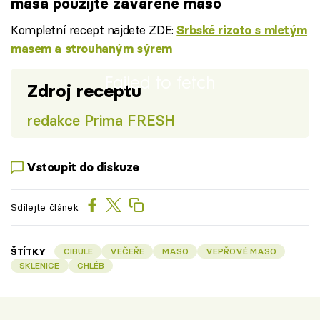
masa použijte zavařené maso
Kompletní recept najdete ZDE:
Srbské rizoto s mletým
masem a strouhaným sýrem
Failed to fetch
Zdroj receptu
redakce Prima FRESH
Vstoupit do diskuze
Sdílejte článek
ŠTÍTKY
CIBULE
VEČEŘE
MASO
VEPŘOVÉ MASO
SKLENICE
CHLÉB