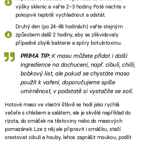
výšky sklenic a vařte 2–3 hodiny. Poté nechte v
pokojové teplotě vychladnout a odstát.
Druhý den (po 24-48 hodinách) vařte stejným
způsobem další 2 hodiny, aby se zlikvidovaly
případné zbylé bakterie a spóry botulotoxinu..
PRIMA TIP:
K masu můžete přidat i další
ingredience na dochucení, např. cibuli, chilli,
bobkový list, ale pokud se chystáte maso
použít k vaření, doporučujeme spíše
umírněnost, v podstatě si vystačíte se solí.
Hotové maso ve vlastní šťávě se hodí jako rychlá
večeře s chlebem a salátem, ale je skvělé například do
rizota, do omáček na těstoviny nebo do masových
pomazánek. Lze z něj ale připravit i omáčku, stačí
orestovat cibuli a houby, lehce zaprášit moukou, podlít