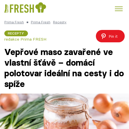
Prima Fresh
■
Prima Fresh
Recepty
Kuře
Polévky k večeři
Rychlé večeře
Trendy:
RECEPTY
Pin it
redakce Prima FRESH
Česká kuchyně
Čokoláda
Vepřové maso zavařené ve
vlastní šťávě – domácí
polotovar ideální na cesty i do
Témata
spíže
Recepty
Články
TV Program