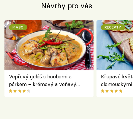
Návrhy pro vás
MASO
RECEPTY
Vepřový guláš s houbami a
Křupavé květ
pórkem – krémový a voňavý
olomouckými 
pokrm z jednoho hrnce
bezlepkový o
českým sýre