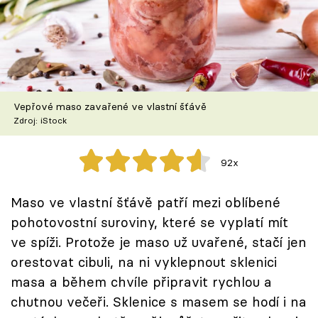
Škola vaření
Recepty z TV
Speciál: Cuketa
Vepřové maso zavařené ve vlastní šťávě
Těhotnej kuchař
Zdroj: iStock
Sledujte prima+
92x
Přihlášení
Maso ve vlastní šťávě patří mezi oblíbené
pohotovostní suroviny, které se vyplatí mít
ve spíži. Protože je maso už uvařené, stačí jen
Sledujte nás
orestovat cibuli, na ni vyklepnout sklenici
masa a během chvíle připravit rychlou a
chutnou večeři. Sklenice s masem se hodí i na