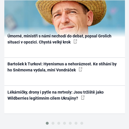
Úmorné, ministři s námi nechodí do debat, popsal Grolich
situaci v opozici. Chystá velký krok
Bartošek k Turkovi: Hyenismus a nehoráznost. Ke stíhání by
ho Sněmovna vydala, míní Vondráček
Lékárničky, drony i pytle na mrtvoly: Jsou tržiště jako
Wildberries legitimním cílem Ukrajiny?