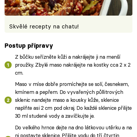
Skvělé recepty na chatu!
Postup přípravy
Z bůčku seřízněte kůži a nakrájejte ji na menší
proužky. Zbylé maso nakrájejte na kostky cca 2 x 2
cm.
Maso v míse dobře promíchejte se solí, česnekem,
kmínem a pepřem. Do vyvařených půllitrových
sklenic nandejte maso a kousky kůže, sklenice
naplňte asi 2 cm pod okraj. Do každé sklenice přilijte
30 ml studené vody a zavíčkujte je.
Do velkého hrnce dejte na dno látkovou utěrku a na
ni postavte sklenice. Přilijte vodu do tří čtvrtin