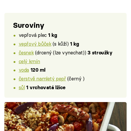
Suroviny
vepřová plec
1 kg
vepřový bůček
(s kůží)
1 kg
česnek
(drcený (lze vynechat))
3 stroužky
celý kmín
voda
120 ml
čerstvě namletý pepř
(černý )
sůl
1 vrchovatá lžíce