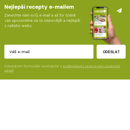
Nejlepší recepty e-mailem
Zanechte nám svůj e-mail a až 5x týdně
vás upozorníme na to nejnovější a nejlepší
z našeho webu.
ODESLAT
Odesláním formuláře souhlasíte s
podmínkami zpracování osobních
údajů