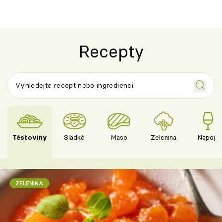
Recepty
Těstoviny
Sladké
Maso
Zelenina
Nápoje
ZELENINA