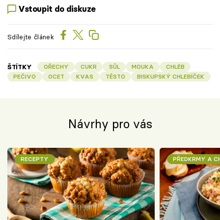
Vstoupit do diskuze
Sdílejte článek
ŠTÍTKY
OŘECHY
CUKR
SŮL
MOUKA
CHLÉB
PEČIVO
OCET
KVAS
TĚSTO
BISKUPSKÝ CHLEBÍČEK
Návrhy pro vás
RECEPTY
PŘEDKRMY A 