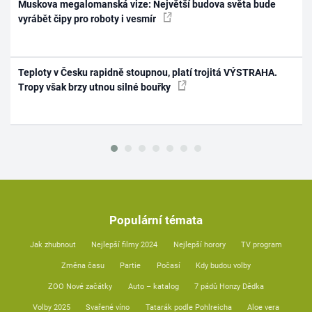
Muskova megalomanská vize: Největší budova světa bude
vyrábět čipy pro roboty i vesmír
Teploty v Česku rapidně stoupnou, platí trojitá VÝSTRAHA.
Tropy však brzy utnou silné bouřky
Populární témata
Jak zhubnout
Nejlepší filmy 2024
Nejlepší horory
TV program
Změna času
Partie
Počasí
Kdy budou volby
ZOO Nové začátky
Auto – katalog
7 pádů Honzy Dědka
Volby 2025
Svařené víno
Tatarák podle Pohlreicha
Aloe vera