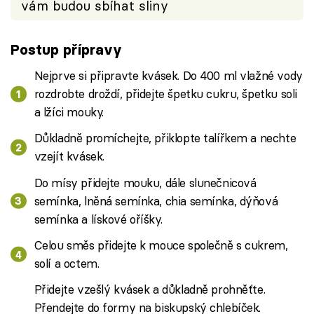
vám budou sbíhat sliny
Postup přípravy
Nejprve si připravte kvásek. Do 400 ml vlažné vody
rozdrobte droždí, přidejte špetku cukru, špetku soli
a lžíci mouky.
Důkladně promíchejte, přiklopte talířkem a nechte
vzejít kvásek.
Do mísy přidejte mouku, dále slunečnicová
semínka, lněná semínka, chia semínka, dýňová
semínka a lískové oříšky.
Celou směs přidejte k mouce společně s cukrem,
solí a octem.
Přidejte vzešlý kvásek a důkladně prohněťte.
Přendejte do formy na biskupský chlebíček.