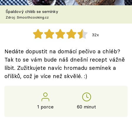
Škola vaření
Špaldový chléb se semínky
Zdroj: Smoothcooking.cz
Recepty z TV
Speciál: Cuketa
32x
Těhotnej kuchař
Nedáte dopustit na domácí pečivo a chléb?
Tak to se vám bude náš dnešní recept vážně
Sledujte prima+
líbit. Zužitkujete navíc hromadu semínek a
oříšků, což je více než skvělé. :)
Přihlášení
Sledujte nás
1 porce
60 minut