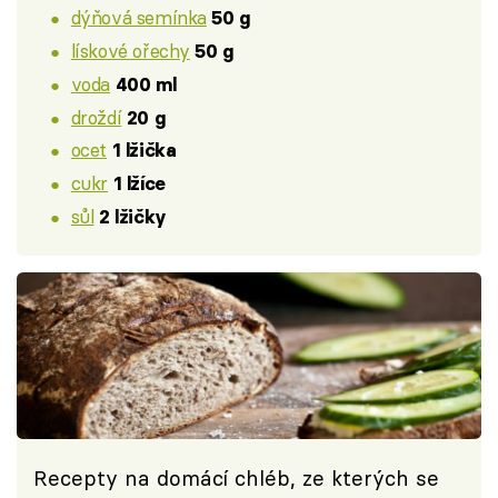
dýňová semínka
50 g
lískové ořechy
50 g
voda
400 ml
droždí
20 g
ocet
1 lžička
cukr
1 lžíce
sůl
2 lžičky
Recepty na domácí chléb, ze kterých se