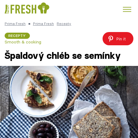
Prima Fresh
■
Prima Fresh
Recepty
Kuře
Polévky k večeři
Rychlé večeře
Trendy:
RECEPTY
Pin it
Smooth & cooking
Česká kuchyně
Čokoláda
Špaldový chléb se semínky
Témata
Recepty
Články
TV Program