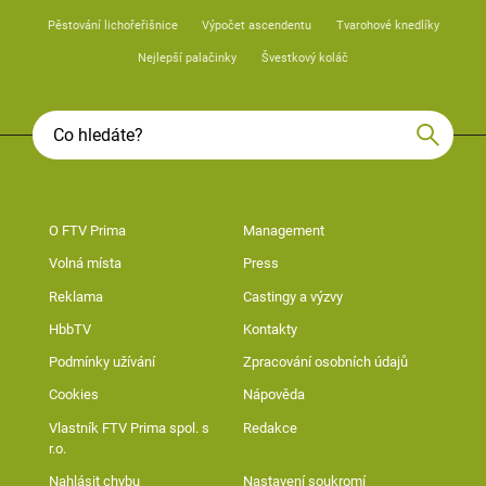
Pěstování lichořeřišnice
Výpočet ascendentu
Tvarohové knedlíky
Nejlepší palačinky
Švestkový koláč
O FTV Prima
Management
Volná místa
Press
Reklama
Castingy a výzvy
HbbTV
Kontakty
Podmínky užívání
Zpracování osobních údajů
Cookies
Nápověda
Vlastník FTV Prima spol. s
Redakce
r.o.
Nahlásit chybu
Nastavení soukromí