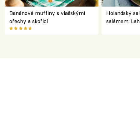
Banánové muffiny s vlašskými
Holandský sal
ořechy a skořicí
salámem: Lah
klasika, která
jako dřív