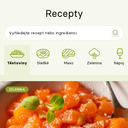
Recepty
Těstoviny
Sladké
Maso
Zelenina
Nápoje
ZELENINA