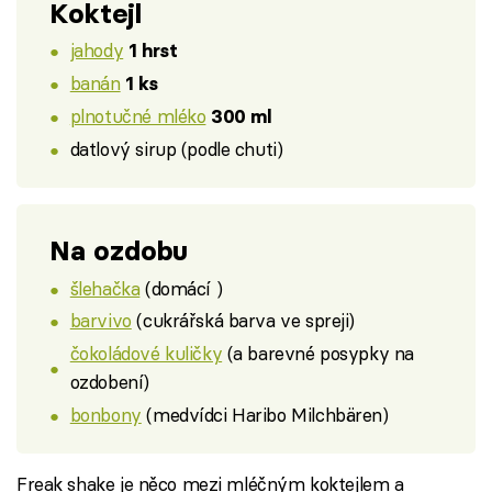
Koktejl
jahody
1 hrst
banán
1 ks
plnotučné mléko
300 ml
datlový sirup (podle chuti)
Na ozdobu
šlehačka
(domácí )
barvivo
(cukrářská barva ve spreji)
čokoládové kuličky
(a barevné posypky na
ozdobení)
bonbony
(medvídci Haribo Milchbären)
Freak shake je něco mezi mléčným koktejlem a