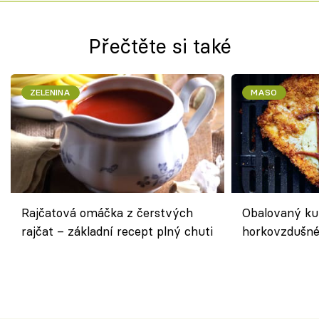
Přečtěte si také
ZELENINA
MASO
Rajčatová omáčka z čerstvých
Obalovaný kuř
rajčat – základní recept plný chuti
horkovzdušné 
novém pojetí
Olivera