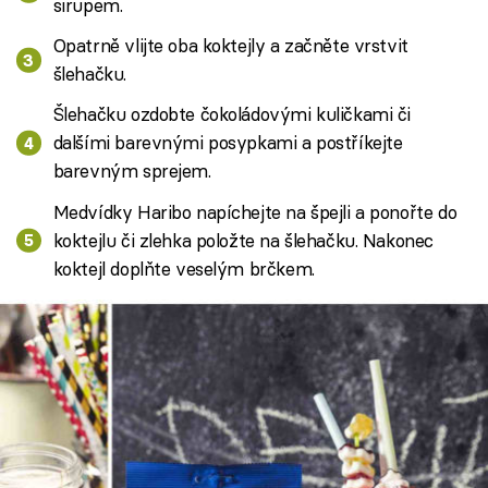
sirupem.
Opatrně vlijte oba koktejly a začněte vrstvit
šlehačku.
Šlehačku ozdobte čokoládovými kuličkami či
dalšími barevnými posypkami a postříkejte
barevným sprejem.
Medvídky Haribo napíchejte na špejli a ponořte do
koktejlu či zlehka položte na šlehačku. Nakonec
koktejl doplňte veselým brčkem.