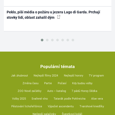
Peklo, píší média o požáru u jezera Lago di Garda. Prchají
stovky lidí, oblast zahalil dým
Populární témata
Jak zhubnout
Nejlepší filmy 2024
Nejlepší horory
TV program
Změna času
Partie
Počasí
Kdy budou volby
ZOO Nové začátky
Auto – katalog
7 pádů Honzy Dědka
Volby 2025
Svařené víno
Tatarák podle Pohlreicha
Aloe vera
Pěstování lichořeřišnice
Výpočet ascendentu
Tvarohové knedlíky
Nejlepší palačinky
Švestkový koláč