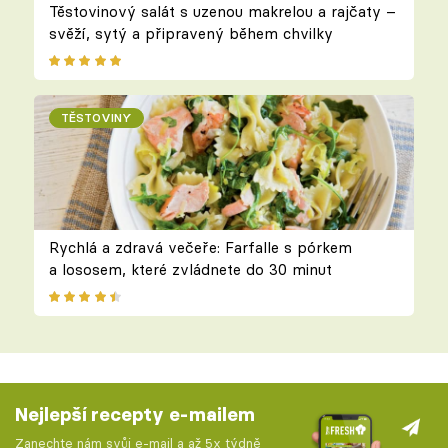
Těstovinový salát s uzenou makrelou a rajčaty –
svěží, sytý a připravený během chvilky
TĚSTOVINY
Rychlá a zdravá večeře: Farfalle s pórkem
a lososem, které zvládnete do 30 minut
Nejlepší recepty e-mailem
Zanechte nám svůj e-mail a až 5x týdně