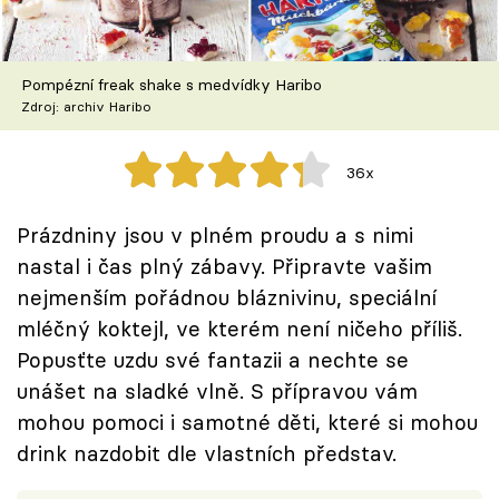
Škola vaření
Recepty z TV
Pompézní freak shake s medvídky Haribo
Zdroj: archiv Haribo
Speciál: Cuketa
36x
Těhotnej kuchař
Prázdniny jsou v plném proudu a s nimi
Sledujte prima+
nastal i čas plný zábavy. Připravte vašim
nejmenším pořádnou bláznivinu, speciální
Přihlášení
mléčný koktejl, ve kterém není ničeho příliš.
Popusťte uzdu své fantazii a nechte se
unášet na sladké vlně. S přípravou vám
Sledujte nás
mohou pomoci i samotné děti, které si mohou
drink nazdobit dle vlastních představ.