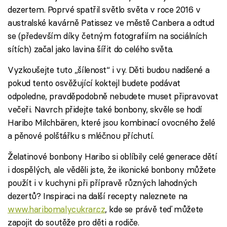
dezertem. Poprvé spatřil světlo světa v roce 2016 v
australské kavárně Patissez ve městě Canbera a odtud
se (především díky četným fotografiím na sociálních
sítích) začal jako lavina šířit do celého světa.
Vyzkoušejte tuto „šílenost“ i vy. Děti budou nadšené a
pokud tento osvěžující koktejl budete podávat
odpoledne, pravděpodobně nebudete muset připravovat
večeři. Navrch přidejte také bonbony, skvěle se hodí
Haribo Milchbären, které jsou kombinací ovocného želé
a pěnové polštářku s mléčnou příchutí.
Želatinové bonbony Haribo si oblíbily celé generace dětí
i dospělých, ale věděli jste, že ikonické bonbony můžete
použít i v kuchyni při přípravě různých lahodných
dezertů? Inspiraci na další recepty naleznete na
www.haribomalycukrar.cz
, kde se právě teď můžete
zapojit do soutěže pro děti a rodiče.