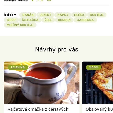
ŠTÍTKY
BANÁN
DEZERT
NÁPOJ
MLÉKO
KOKTEJL
SIRUP
ŠLEHAČKA
ŽELÉ
BONBON
CANBERRA
MLÉČNÝ KOKTEJL
Návrhy pro vás
ZELENINA
MASO
Rajčatová omáčka z čerstvých
Obalovaný kuř