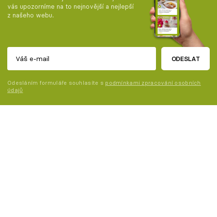
vás upozorníme na to nejnovější a nejlepší
z našeho webu.
ODESLAT
Odesláním formuláře souhlasíte s
podmínkami zpracování osobních
údajů