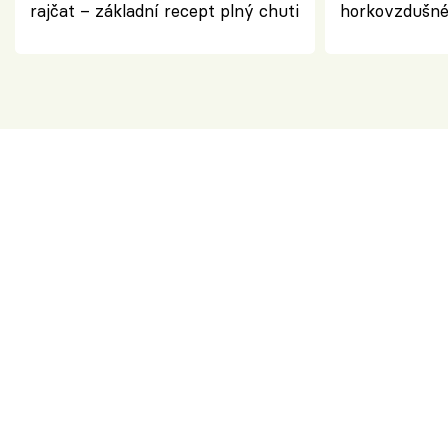
rajčat – základní recept plný chuti
horkovzdušné 
novém pojetí
Olivera