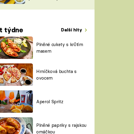
TORKY
ESH
t týdne
Další hity
Plněné cukety s krůtím
masem
Hrníčková buchta s
ovocem
Aperol Spritz
Plněné papriky s rajskou
omáčkou