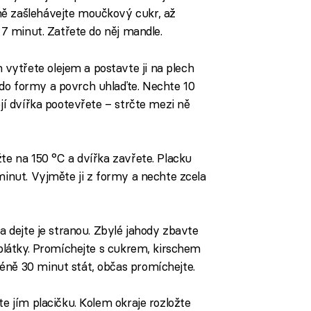
ně zašlehávejte moučkový cukr, až
ž 7 minut. Zatřete do něj mandle.
ytřete olejem a postavte ji na plech
do formy a povrch uhlaďte. Nechte 10
ejí dvířka pootevřete – strčte mezi ně
žte na 150 °C a dvířka zavřete. Placku
minut. Vyjměte ji z formy a nechte zcela
 a dejte je stranou. Zbylé jahody zbavte
 plátky. Promíchejte s cukrem, kirschem
éně 30 minut stát, občas promíchejte.
te jím placičku. Kolem okraje rozložte