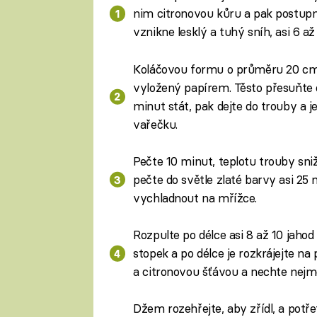
nim citronovou kůru a pak postup
vznikne lesklý a tuhý sníh, asi 6 a
Koláčovou formu o průměru 20 cm v
vyložený papírem. Těsto přesuňte 
minut stát, pak dejte do trouby a j
vařečku.
Pečte 10 minut, teplotu trouby sni
pečte do světle zlaté barvy asi 25 
vychladnout na mřížce.
Rozpulte po délce asi 8 až 10 jahod
stopek a po délce je rozkrájejte na
a citronovou šťávou a nechte nejm
Džem rozehřejte, aby zřídl, a potře