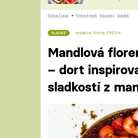
nepotřebujete troubu
ZDENĚK
ČESKO NA TALÍŘI
POHLREICH
Prima Fresh
■
Prima Fresh
Recepty
Sladké
KAROLÍNA,
JAROSLAV SAPÍK
DOMÁCÍ
redakce Prima FRESH
SLADKÉ
KUCHAŘKA
KAROLÍNA
KAMBERSKÁ
Mandlová flore
– dort inspiro
sladkostí z man