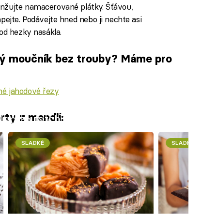
anžujte namacerované plátky. Šťávou,
apejte. Podávejte hned nebo ji nechte asi
hod hezky nasákla.
ový moučník bez trouby? Máme pro
é jahodové řezy
rty z mandlí:
iled to fetch
SLADKÉ
SLADKÉ