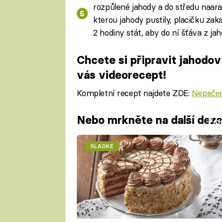
rozpůlené jahody a do středu naar
kterou jahody pustily, placičku zak
2 hodiny stát, aby do ní šťáva z ja
Chcete si připravit jahod
vás videorecept!
Kompletní recept najdete ZDE:
Nepečen
Nebo mrkněte na další deze
Fa
SLADKÉ