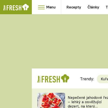
Menu
Recepty
Články
T
Oblíbené
Přílohy
recepty
HRANOLKY
HOUBY
KNEDLÍKY
DÝNĚ
KAŠE
RYCHLOVKY
Trendy:
Kuř
Populární
Videorecept
Nepečené jahodové ře
– lehký a osvěžující
kuchaři
dezert, na který
TEĎ VAŘÍ ŠÉF!