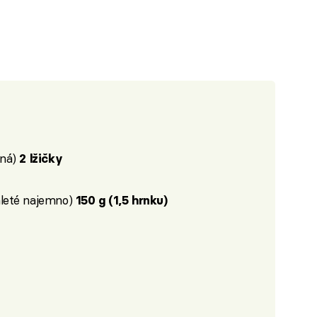
aná)
2 lžičky
leté najemno)
150 g (1,5 hrnku)