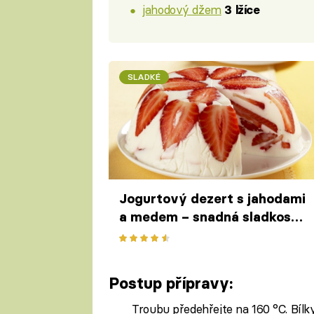
jahodový džem
3 lžíce
SLADKÉ
Jogurtový dezert s jahodami
a medem – snadná sladkost z
pěti surovin, které máte
doma
Postup přípravy:
Troubu předehřejte na 160 °C. Bílky