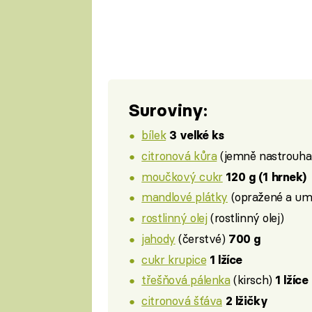
Suroviny:
bílek
3 velké ks
citronová kůra
(jemně nastrouh
moučkový cukr
120 g (1 hrnek)
mandlové plátky
(opražené a um
rostlinný olej
(rostlinný olej)
jahody
(čerstvé)
700 g
cukr krupice
1 lžíce
třešňová pálenka
(kirsch)
1 lžíce
citronová šťáva
2 lžičky