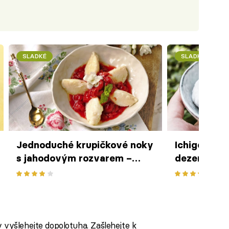
SLADKÉ
SLADKÉ
Jednoduché krupičkové noky
Ichigo daif
s jahodovým rozvarem –
dezert z rý
nostalgický dezert z dětství
fazolovou n
 vyšlehejte dopolotuha. Zašlehejte k