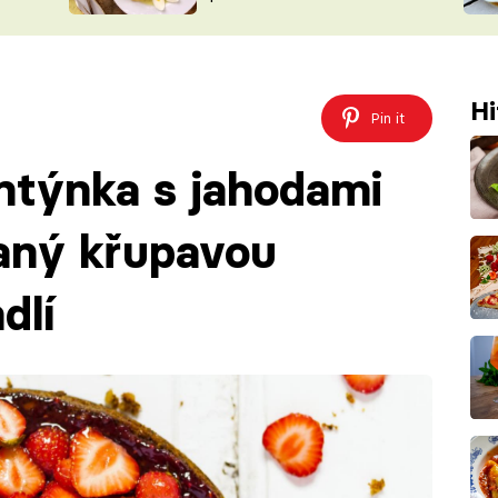
ŠÉFREDAK
VYCHYTÁVKY
SOUTĚŽ FR
NA NÁKUPECH
ČASOPIS
Hi
Pin it
ntýnka s jahodami
vaný křupavou
dlí