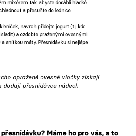
m mixérem tak, abyste dosáhli hladké
hladnout a přesuňte do lednice.
eniček, navrch přidejte jogurt (ti, kdo
řisladit) a ozdobte praženými ovesnými
 a snítkou máty. Přesnídávku si nejlépe
cho opražené ovesné vločky získají
a dodají přesnídávce nádech
u přesnídávku? Máme ho pro vás, a to