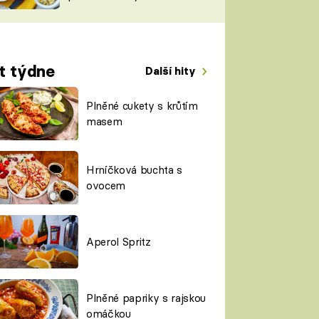
TORKY
ESH
t týdne
Další hity
Plněné cukety s krůtím
masem
Hrníčková buchta s
ovocem
Aperol Spritz
Plněné papriky s rajskou
omáčkou