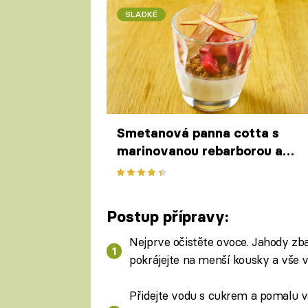
SLADKÉ
Smetanová panna cotta s
marinovanou rebarborou a
svěžím sorbetem podle
receptu z Vinografu
Postup přípravy:
Nejprve očistěte ovoce. Jahody zba
pokrájejte na menší kousky a vše v
Přidejte vodu s cukrem a pomalu v