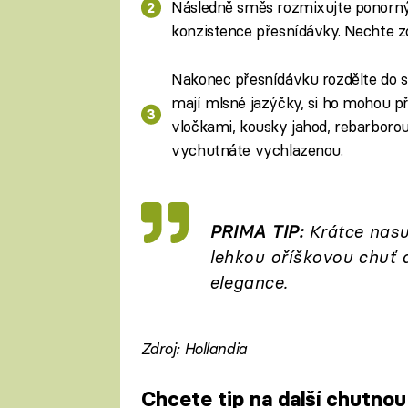
Následně směs rozmixujte ponorný
konzistence přesnídávky. Nechte zc
Nakonec přesnídávku rozdělte do skl
mají mlsné jazýčky, si ho mohou p
vločkami, kousky jahod, rebarborou
vychutnáte vychlazenou.
PRIMA TIP:
Krátce nasu
lehkou oříškovou chuť 
elegance.
Zdroj: Hollandia
Chcete tip na další chutno