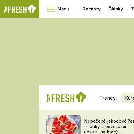
Menu
Recepty
Články
T
Oblíbené
Přílohy
recepty
HRANOLKY
HOUBY
KNEDLÍKY
DÝNĚ
KAŠE
RYCHLOVKY
Trendy:
Kuř
Populární
Videorecept
Nepečené jahodové ře
– lehký a osvěžující
kuchaři
dezert, na který
TEĎ VAŘÍ ŠÉF!