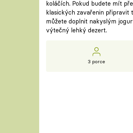
koláčích. Pokud budete mít př
klasických zavařenin připravi
můžete doplnit nakyslým jogu
výtečný lehký dezert.
3 porce