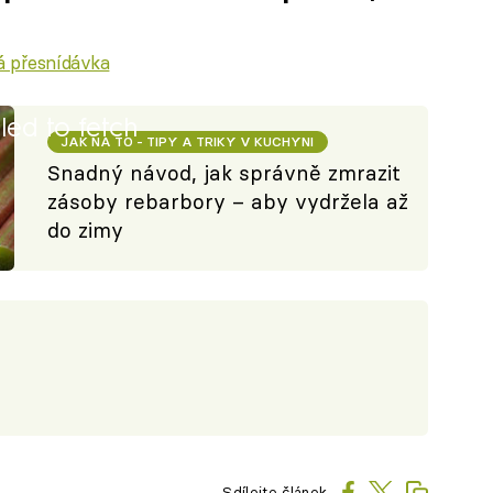
á přesnídávka
iled to fetch
JAK NA TO - TIPY A TRIKY V KUCHYNI
Snadný návod, jak správně zmrazit
zásoby rebarbory – aby vydržela až
do zimy
Sdílejte článek