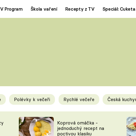
V Program
Škola vaření
Recepty z TV
Speciál: Cuketa
Polévky
Saláty
ČESKÁ KLASIKA
TĚSTOVIN
SILNÉ VÝVARY
SLADKÉ
KRÉMOVÉ
BEZMASÁ J
e
Polévky k večeři
Rychlé večeře
Česká kuchy
y
Tipy a triky
Novink
zy
Koprová omáčka -
jednoduchý recept na
poctivou klasiku
KAM ZA JÍDLEM
BLOG