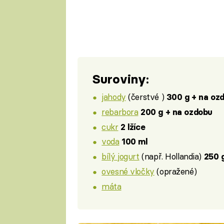
Suroviny:
jahody
(čerstvé )
300 g + na oz
rebarbora
200 g + na ozdobu
cukr
2 lžíce
voda
100 ml
bílý jogurt
(např. Hollandia)
250 
ovesné vločky
(opražené)
máta