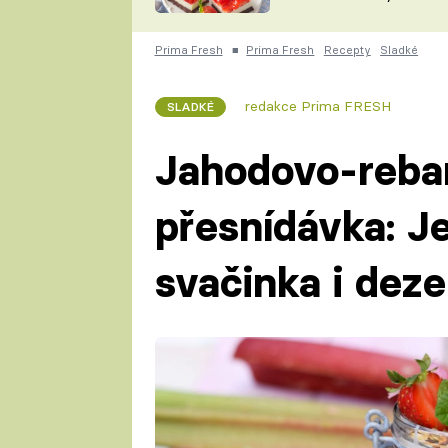
nepotřebujete troubu
ZDENĚK
ČESKO NA TALÍŘI
POHLREICH
Prima Fresh
■
Prima Fresh
Recepty
Sladké
KAROLÍNA,
JAROSLAV SAPÍK
DOMÁCÍ
redakce Prima FRESH
SLADKÉ
KUCHAŘKA
KAROLÍNA
KAMBERSKÁ
Jahodovo-reba
přesnídávka: J
svačinka i dez