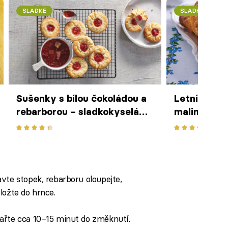
SLADKÉ
SLADKÉ
Sušenky s bílou čokoládou a
Letní závin
rebarborou – sladkokyselá
malinami a 
dobrota ke kávě i čaji
osvědčené 
chutí
vte stopek, rebarboru oloupejte,
ložte do hrnce.
ařte cca 10–15 minut do změknutí.