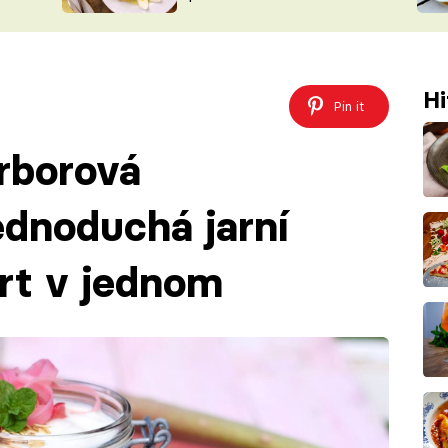
ŠÉFREDAK
VYCHYTÁVKY
SOUTĚŽ FR
NA NÁKUPECH
ČASOPIS
Hi
Pin it
rborová
ednoduchá jarní
ert v jednom