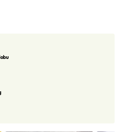
dobu
g