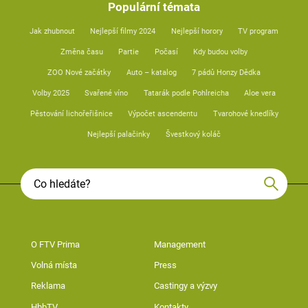
Populární témata
Jak zhubnout
Nejlepší filmy 2024
Nejlepší horory
TV program
Změna času
Partie
Počasí
Kdy budou volby
ZOO Nové začátky
Auto – katalog
7 pádů Honzy Dědka
Volby 2025
Svařené víno
Tatarák podle Pohlreicha
Aloe vera
Pěstování lichořeřišnice
Výpočet ascendentu
Tvarohové knedlíky
Nejlepší palačinky
Švestkový koláč
O FTV Prima
Management
Volná místa
Press
Reklama
Castingy a výzvy
HbbTV
Kontakty