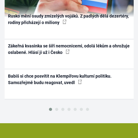
Rusko mění osudy zmizelých vojáků. Z padlých dělá dezertéry,
rodiny přicházejí o miliony
Zákeřná kvasinka se šíří nemocnicemi, odolá lékům a ohrožuje
oslabené. Hlásí ji už i Česko
Babiš si chce posvítit na Klempířovu kulturní politiku.
Samozřejmě budu reagovat, uvedl