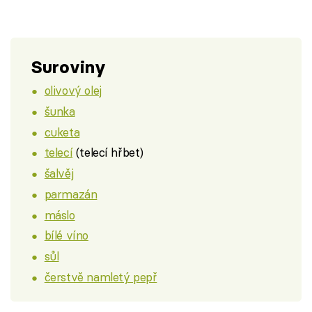
Suroviny
olivový olej
šunka
cuketa
telecí
(telecí hřbet)
šalvěj
parmazán
máslo
bílé víno
sůl
čerstvě namletý pepř