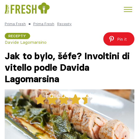
Prima Fresh
■
Prima Fresh
Recepty
Kuře
Polévky k večeři
Rychlé večeře
Trendy:
RECEPTY
Pin it
Davide Lagomarsino
Česká kuchyně
Čokoláda
Jak to bylo, šéfe? Involtini di
vitello podle Davida
Lagomarsina
Témata
Failed to fetch
Recepty
31x
Články
V sedmé epizodě Jak to bylo, šéfe? připravil
Zdeněk Pohlreich spolu s italským
TV Program
šéfkuchařem Davidem Lagomarsinem tradiční