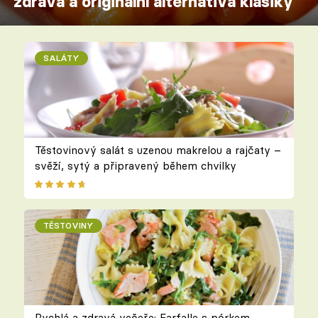
zdravá a originální alternativa klasiky
SALÁTY
Těstovinový salát s uzenou makrelou a rajčaty –
svěží, sytý a připravený během chvilky
TĚSTOVINY
Rychlá a zdravá večeře: Farfalle s pórkem