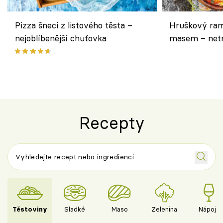
Pizza šneci z listového těsta –
Hruškový ram
nejoblíbenější chuťovka
masem – netr
asijském styl
Recepty
Těstoviny
Sladké
Maso
Zelenina
Nápoje