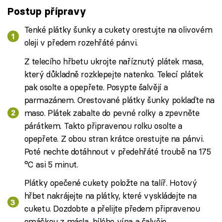
Postup přípravy
Tenké plátky šunky a cukety orestujte na olivovém
oleji v předem rozehřáté pánvi.
Z telecího hřbetu ukrojte naříznutý plátek masa,
který důkladně rozklepejte natenko. Telecí plátek
pak osolte a opepřete. Posypte šalvějí a
parmazánem. Orestované plátky šunky poklaďte na
maso. Plátek zabalte do pevné rolky a zpevněte
párátkem. Takto připravenou rolku osolte a
opepřete. Z obou stran krátce orestujte na pánvi.
Poté nechte dotáhnout v předehřáté troubě na 175
°C asi 5 minut.
Plátky opečené cukety položte na talíř. Hotový
hřbet nakrájejte na plátky, které vyskládejte na
cuketu. Dozdobte a přelijte předem připravenou
omáčkou z másla, bílého vína a šalvěje.