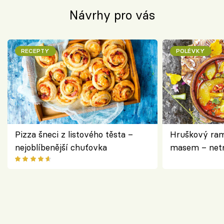
Návrhy pro vás
RECEPTY
POLÉVKY
Pizza šneci z listového těsta –
Hruškový ram
nejoblíbenější chuťovka
masem – netr
asijském styl