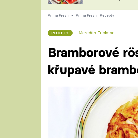
nepotřebujete troubu
ZDENĚK
ČESKO NA TALÍŘI
POHLREICH
Prima Fresh
■
Prima Fresh
Recepty
KAROLÍNA,
JAROSLAV SAPÍK
DOMÁCÍ
Meredith Erickson
RECEPTY
KUCHAŘKA
KAROLÍNA
KAMBERSKÁ
Bramborové rös
křupavé bramb