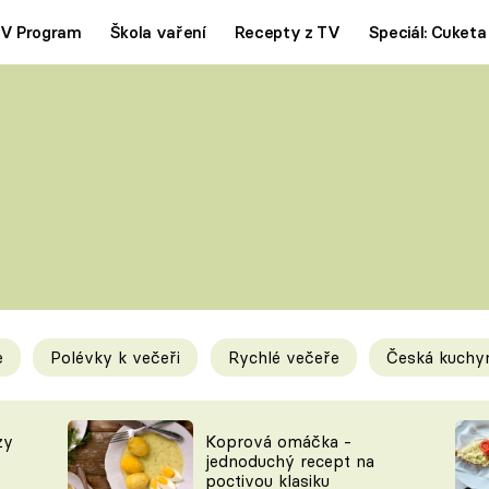
V Program
Škola vaření
Recepty z TV
Speciál: Cuketa
Polévky
Saláty
ČESKÁ KLASIKA
TĚSTOVIN
SILNÉ VÝVARY
SLADKÉ
KRÉMOVÉ
BEZMASÁ J
e
Polévky k večeři
Rychlé večeře
Česká kuchy
y
Tipy a triky
Novink
zy
Koprová omáčka -
jednoduchý recept na
poctivou klasiku
KAM ZA JÍDLEM
BLOG