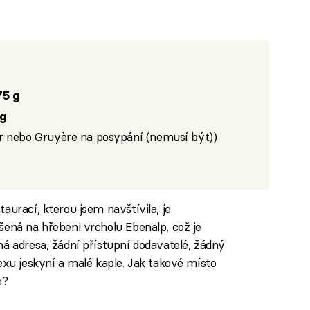
75 g
 g
r nebo Gruyère na posypání (nemusí být))
aurací, kterou jsem navštívila, je
šená na hřebeni vrcholu Ebenalp, což je
ná adresa, žádní přístupní dodavatelé, žádný
exu jeskyní a malé kaple. Jak takové místo
e?