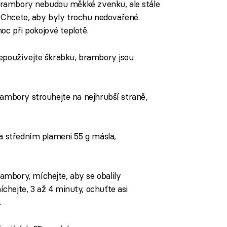
 brambory nebudou měkké zvenku, ale stále
. Chcete, aby byly trochu nedovařené.
noc při pokojové teplotě.
Nepoužívejte škrabku, brambory jsou
rambory strouhejte na nejhrubší straně,
na středním plameni 55 g másla,
mbory, míchejte, aby se obalily
hejte, 3 až 4 minuty, ochuťte asi
.