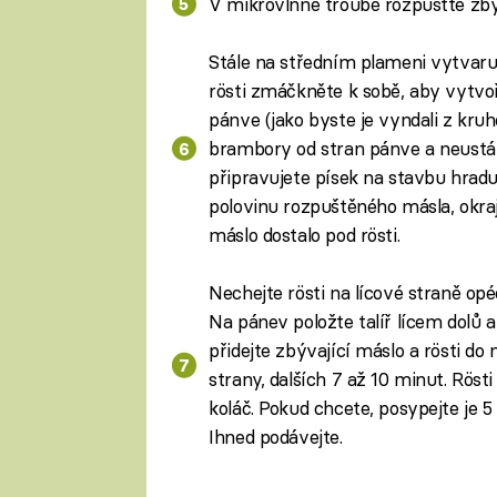
V mikrovlnné troubě rozpusťte zbý
Stále na středním plameni vytvaru
rösti zmáčkněte k sobě, aby vytvoř
pánve (jako byste je vyndali z kru
brambory od stran pánve a neustále
připravujete písek na stavbu hradu
polovinu rozpuštěného másla, okra
máslo dostalo pod rösti.
Nechejte rösti na lícové straně opé
Na pánev položte talíř lícem dolů a
přidejte zbývající máslo a rösti do 
strany, dalších 7 až 10 minut. Röst
koláč. Pokud chcete, posypejte je
Ihned podávejte.