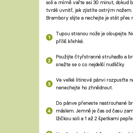
soli a mírně vařte asi 30 minut, dokud
tvrdé uvnitř, jak zjistíte ostrým nožem
Brambory slijte a nechejte je stát přes 
Tupou stranou nože je oloupejte. 
příliš křehké.
Použijte čtyřstranné struhadlo a b
snažte se o co nejdelší nudličky.
Ve velké litinové pánvi rozpusťte 
nenechejte ho zhnědnout.
Do pánve přeneste nastrouhané bra
máslem. Jemně je čas od času zamíc
lžičkou soli a 1 až 2 špetkami pepře