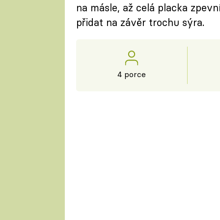
na másle, až celá placka zpev
přidat na závěr trochu sýra.
4 porce