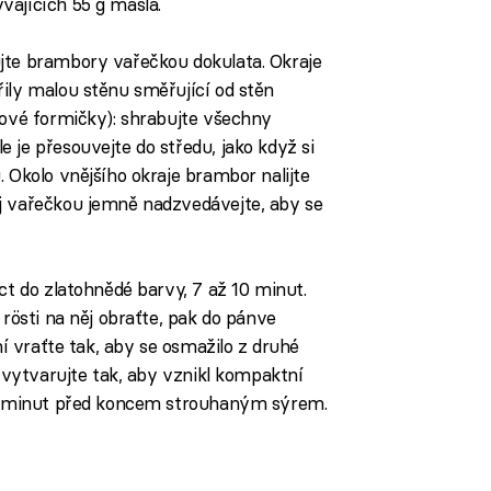
vajících 55 g másla.
jte brambory vařečkou dokulata. Okraje
ily malou stěnu směřující od stěn
hové formičky): shrabujte všechny
 je přesouvejte do středu, jako když si
. Okolo vnějšího okraje brambor nalijte
j vařečkou jemně nadzvedávejte, aby se
ct do zlatohnědé barvy, 7 až 10 minut.
 rösti na něj obraťte, pak do pánve
ní vraťte tak, aby se osmažilo z druhé
i vytvarujte tak, aby vznikl kompaktní
 5 minut před koncem strouhaným sýrem.