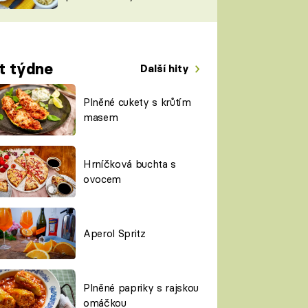
TORKY
ESH
t týdne
Další hity
Plněné cukety s krůtím
masem
Hrníčková buchta s
ovocem
Aperol Spritz
Plněné papriky s rajskou
omáčkou