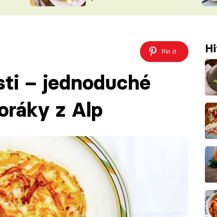
ŠÉFREDAK
VYCHYTÁVKY
SOUTĚŽ FR
NA NÁKUPECH
ČASOPIS
Hi
Pin it
ti – jednoduché
oráky z Alp