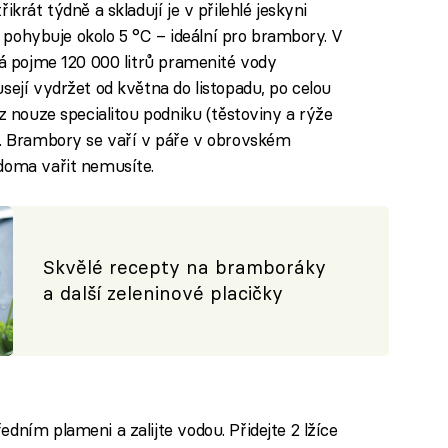
krát týdně a skladují je v přilehlé jeskyni
se pohybuje okolo 5 °C – ideální pro brambory. V
rá pojme 120 000 litrů pramenité vody
sejí vydržet od května do listopadu, po celou
 z nouze specialitou podniku (těstoviny a rýže
). Brambory se vaří v páře v obrovském
doma vařit nemusíte.
Skvělé recepty na bramboráky
a další zeleninové placičky
dním plameni a zalijte vodou. Přidejte 2 lžíce