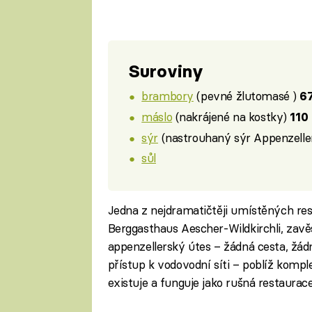
Suroviny
brambory
(pevné žlutomasé )
6
máslo
(nakrájené na kostky)
110
sýr
(nastrouhaný sýr Appenzelle
sůl
Jedna z nejdramatičtěji umístěných rest
Berggasthaus Aescher-Wildkirchli, zavě
appenzellerský útes – žádná cesta, žád
přístup k vodovodní síti – poblíž kompl
existuje a funguje jako rušná restaurac