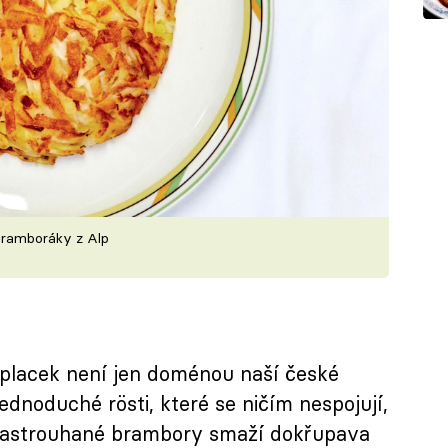
bramboráky z Alp
placek není jen doménou naší české
jednoduché rösti, které se ničím nespojují,
 nastrouhané brambory smaží dokřupava