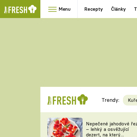
Menu
Recepty
Články
T
Oblíbené
Přílohy
recepty
HRANOLKY
HOUBY
KNEDLÍKY
DÝNĚ
KAŠE
RYCHLOVKY
Trendy:
Kuř
Populární
Videorecept
Nepečené jahodové ře
– lehký a osvěžující
kuchaři
dezert, na který
TEĎ VAŘÍ ŠÉF!