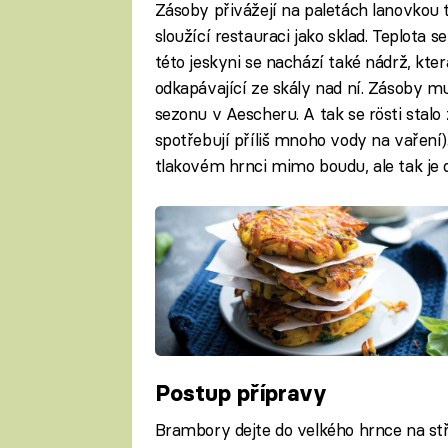
Zásoby přivážejí na paletách lanovkou tři
sloužící restauraci jako sklad. Teplota 
této jeskyni se nachází také nádrž, kte
odkapávající ze skály nad ní. Zásoby mu
sezonu v Aescheru. A tak se rösti stalo
spotřebují příliš mnoho vody na vaření
tlakovém hrnci mimo boudu, ale tak je 
Postup přípravy
Brambory dejte do velkého hrnce na stře