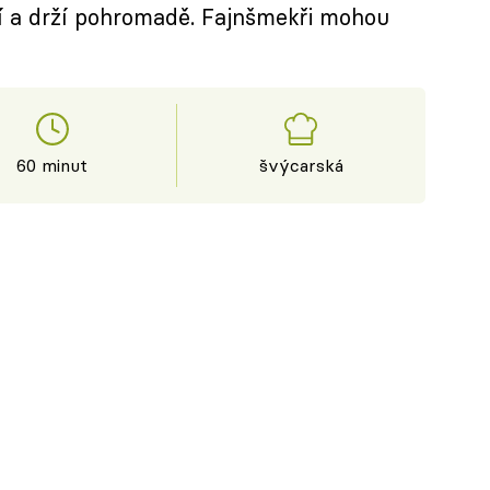
ní a drží pohromadě. Fajnšmekři mohou
60 minut
švýcarská