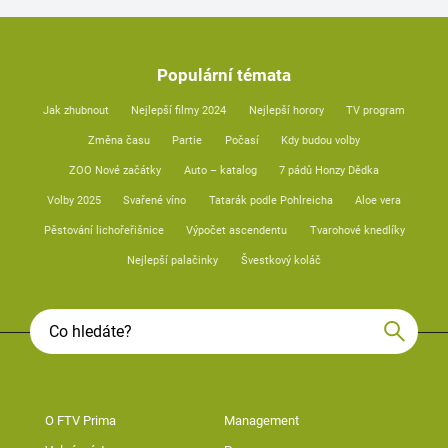
Populární témata
Jak zhubnout
Nejlepší filmy 2024
Nejlepší horory
TV program
Změna času
Partie
Počasí
Kdy budou volby
ZOO Nové začátky
Auto – katalog
7 pádů Honzy Dědka
Volby 2025
Svařené víno
Tatarák podle Pohlreicha
Aloe vera
Pěstování lichořeřišnice
Výpočet ascendentu
Tvarohové knedlíky
Nejlepší palačinky
Švestkový koláč
O FTV Prima
Management