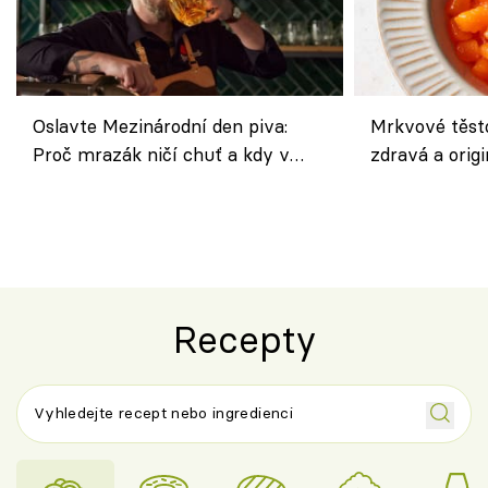
Oslavte Mezinárodní den piva:
Mrkvové těst
Proč mrazák ničí chuť a kdy v
zdravá a origi
horku vsadit na šnyt?
klasiky
Recepty