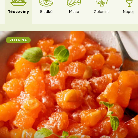
Těstoviny
Sladké
Maso
Zelenina
Nápoje
ZELENINA