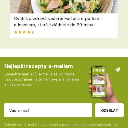
Rychlá a zdravá večeře: Farfalle s pórkem
a lososem, které zvládnete do 30 minut
Nejlepší recepty e-mailem
Zanechte nám svůj e-mail a až 5x týdně
vás upozorníme na to nejnovější a nejlepší
z našeho webu.
ODESLAT
Odesláním formuláře souhlasíte s
podmínkami zpracování osobních