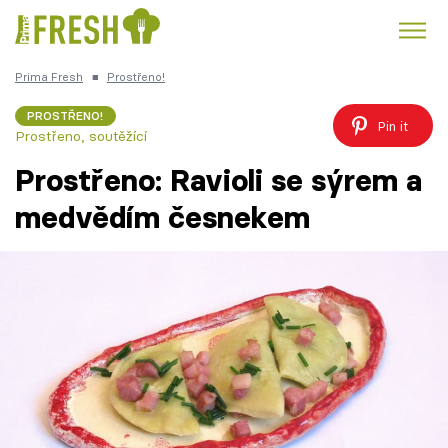
Prima Fresh
■
Prostřeno!
Kuře
Polévky k večeři
Rychlé večeře
Trendy:
PROSTŘENO!
Pin it
Prostřeno, soutěžící
Česká kuchyně
Čokoláda
Prostřeno: Ravioli se sýrem a
medvědím česnekem
Témata
Recepty
Články
TV Program