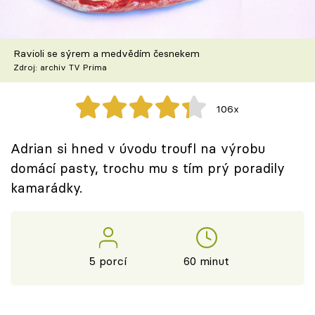
Škola vaření
Recepty z TV
Ravioli se sýrem a medvědím česnekem
Zdroj: archiv TV Prima
Speciál: Cuketa
106x
Těhotnej kuchař
Adrian si hned v úvodu troufl na výrobu
Sledujte prima+
domácí pasty, trochu mu s tím prý poradily
kamarádky.
Přihlášení
Sledujte nás
5 porcí
60 minut