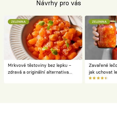
Návrhy pro vás
ZELENINA
ZELENINA
Mrkvové těstoviny bez lepku –
Zavařené lečo
zdravá a originální alternativa
jak uchovat l
klasiky