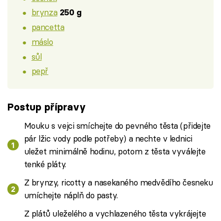
brynza
250 g
pancetta
máslo
sůl
pepř
Postup přípravy
Mouku s vejci smíchejte do pevného těsta (přidejte
pár lžic vody podle potřeby) a nechte v lednici
uležet minimálně hodinu, potom z těsta vyválejte
tenké pláty.
Z brynzy, ricotty a nasekaného medvědího česneku
umíchejte náplň do pasty.
Z plátů uleželého a vychlazeného těsta vykrájejte