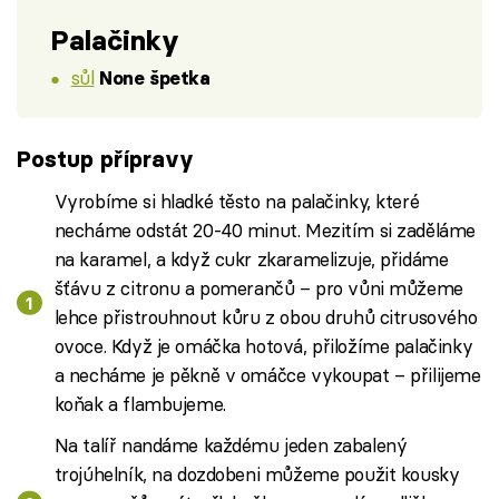
Palačinky
sůl
None špetka
Postup přípravy
Vyrobíme si hladké těsto na palačinky, které
necháme odstát 20-40 minut. Mezitím si zaděláme
na karamel, a když cukr zkaramelizuje, přidáme
šťávu z citronu a pomerančů – pro vůni můžeme
lehce přistrouhnout kůru z obou druhů citrusového
ovoce. Když je omáčka hotová, přiložíme palačinky
a necháme je pěkně v omáčce vykoupat – přilijeme
koňak a flambujeme.
Na talíř nandáme každému jeden zabalený
trojúhelník, na dozdobeni můžeme použit kousky