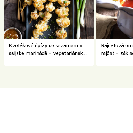
Květákové špízy se sezamem v
Rajčatová om
asijské marinádě – vegetariánská
rajčat – zákla
chuťovka z grilu