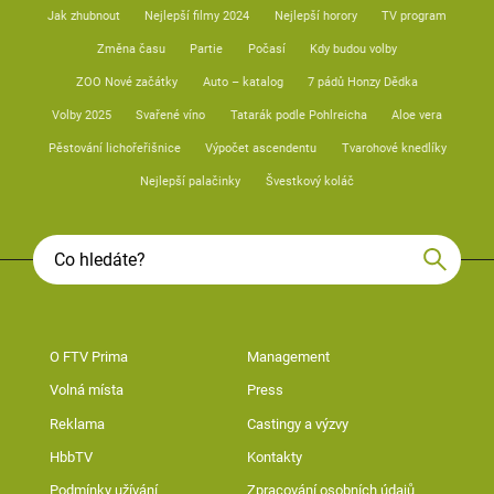
Jak zhubnout
Nejlepší filmy 2024
Nejlepší horory
TV program
Změna času
Partie
Počasí
Kdy budou volby
ZOO Nové začátky
Auto – katalog
7 pádů Honzy Dědka
Volby 2025
Svařené víno
Tatarák podle Pohlreicha
Aloe vera
Pěstování lichořeřišnice
Výpočet ascendentu
Tvarohové knedlíky
Nejlepší palačinky
Švestkový koláč
O FTV Prima
Management
Volná místa
Press
Reklama
Castingy a výzvy
HbbTV
Kontakty
Podmínky užívání
Zpracování osobních údajů