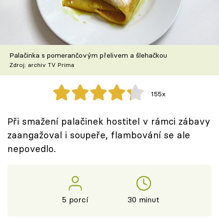
Škola vaření
Recepty z TV
Palačinka s pomerančovým přelivem a šlehačkou
Speciál: Cuketa
Zdroj: archiv TV Prima
Těhotnej kuchař
155x
Sledujte prima+
Při smažení palačinek hostitel v rámci zábavy
zaangažoval i soupeře, flambování se ale
Přihlášení
nepovedlo.
Sledujte nás
5 porcí
30 minut