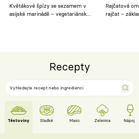
Květákové špízy se sezamem v
Rajčatová om
asijské marinádě – vegetariánská
rajčat – zákla
chuťovka z grilu
Recepty
Těstoviny
Sladké
Maso
Zelenina
Nápoje