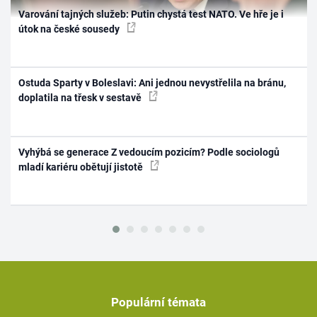
Varování tajných služeb: Putin chystá test NATO. Ve hře je i
útok na české sousedy
Ostuda Sparty v Boleslavi: Ani jednou nevystřelila na bránu,
doplatila na třesk v sestavě
Vyhýbá se generace Z vedoucím pozicím? Podle sociologů
mladí kariéru obětují jistotě
Populární témata