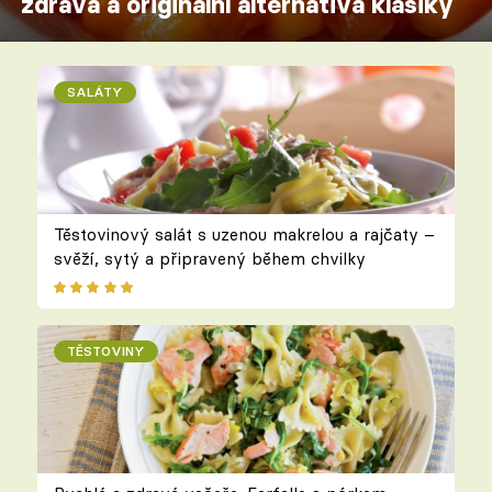
zdravá a originální alternativa klasiky
SALÁTY
Těstovinový salát s uzenou makrelou a rajčaty –
svěží, sytý a připravený během chvilky
TĚSTOVINY