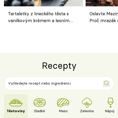
Tartaletky z lineckého těsta s
Oslavte Mezin
vanilkovým krémem a lesním
Proč mrazák n
ovocem podle Bread Society
horku vsadit 
Recepty
Těstoviny
Sladké
Maso
Zelenina
Nápoje