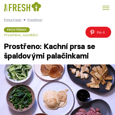
Prima Fresh
■
Prostřeno!
Kuře
Polévky k večeři
Rychlé večeře
Trendy:
PROSTŘENO!
Pin it
Prostřeno, soutěžící
Česká kuchyně
Čokoláda
Prostřeno: Kachní prsa se
špaldovými palačinkami
Témata
Recepty
Články
TV Program