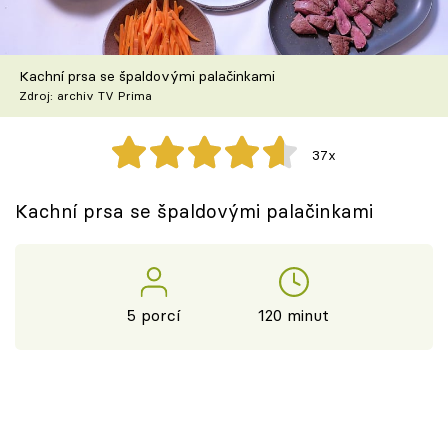
Škola vaření
Recepty z TV
Kachní prsa se špaldovými palačinkami
Zdroj: archiv TV Prima
Speciál: Cuketa
37x
Těhotnej kuchař
Kachní prsa se špaldovými palačinkami
Sledujte prima+
Přihlášení
5 porcí
120 minut
Sledujte nás