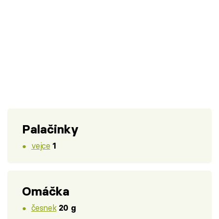
Palačinky
vejce
1
Omáčka
česnek
20 g