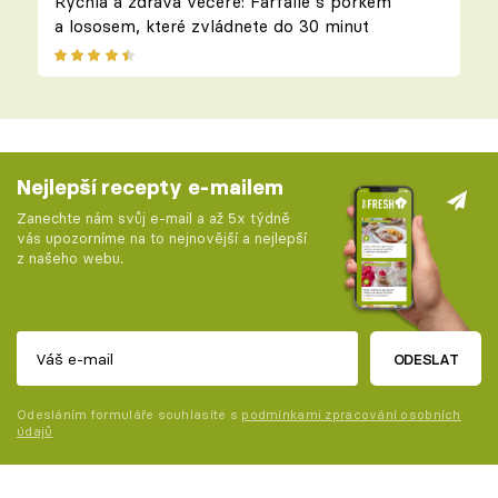
Rychlá a zdravá večeře: Farfalle s pórkem
a lososem, které zvládnete do 30 minut
Nejlepší recepty e-mailem
Zanechte nám svůj e-mail a až 5x týdně
vás upozorníme na to nejnovější a nejlepší
z našeho webu.
ODESLAT
Odesláním formuláře souhlasíte s
podmínkami zpracování osobních
údajů