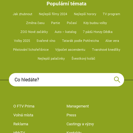
Populární témata
Jak zhubnout
Nejlepší filmy 2024
Nejlepší horory
TV program
Změna času
Partie
Počasí
Kdy budou volby
ZOO Nové začátky
Auto – katalog
7 pádů Honzy Dědka
Volby 2025
Svařené víno
Tatarák podle Pohlreicha
Aloe vera
Pěstování lichořeřišnice
Výpočet ascendentu
Tvarohové knedlíky
Nejlepší palačinky
Švestkový koláč
O FTV Prima
Management
Volná místa
Press
Reklama
Castingy a výzvy
HbbTV
Kontakty