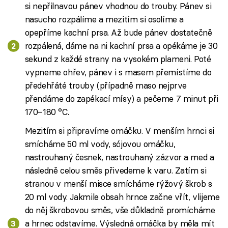
si nepřilnavou pánev vhodnou do trouby. Pánev si
nasucho rozpálíme a mezitím si osolíme a
opepříme kachní prsa. Až bude pánev dostatečně
rozpálená, dáme na ni kachní prsa a opékáme je 30
sekund z každé strany na vysokém plameni. Poté
vypneme ohřev, pánev i s masem přemístíme do
předehřáté trouby (případně maso nejprve
přendáme do zapékací mísy) a pečeme 7 minut při
170–180 °C.
Mezitím si připravíme omáčku. V menším hrnci si
smícháme 50 ml vody, sójovou omáčku,
nastrouhaný česnek, nastrouhaný zázvor a med a
následně celou směs přivedeme k varu. Zatím si
stranou v menší misce smícháme rýžový škrob s
20 ml vody. Jakmile obsah hrnce začne vřít, vlijeme
do něj škrobovou směs, vše důkladně promícháme
a hrnec odstavíme. Výsledná omáčka by měla mít