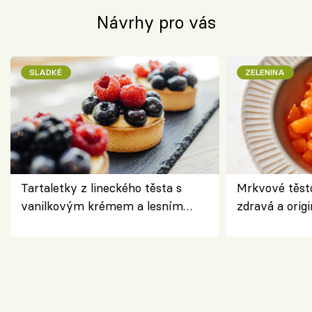
Návrhy pro vás
SLADKÉ
ZELENINA
Tartaletky z lineckého těsta s
Mrkvové těst
vanilkovým krémem a lesním
zdravá a origi
ovocem podle Bread Society
klasiky