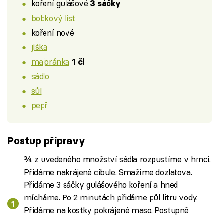
koření gulášové
3 sáčky
bobkový list
koření nové
jíška
majoránka
1 čl
sádlo
sůl
pepř
Postup přípravy
¾ z uvedeného množství sádla rozpustíme v hrnci.
Přidáme nakrájené cibule. Smažíme dozlatova.
Přidáme 3 sáčky gulášového koření a hned
mícháme. Po 2 minutách přidáme půl litru vody.
Přidáme na kostky pokrájené maso. Postupně