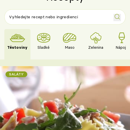
Těstoviny
Sladké
Maso
Zelenina
Nápoje
SALÁTY