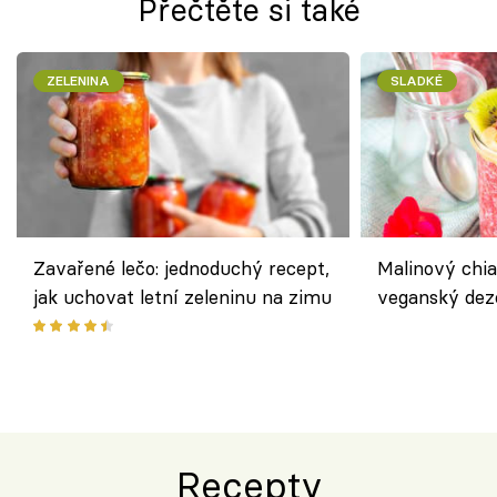
Přečtěte si také
ZELENINA
SLADKÉ
Zavařené lečo: jednoduchý recept,
Malinový chi
jak uchovat letní zeleninu na zimu
veganský dez
ořechů
Recepty