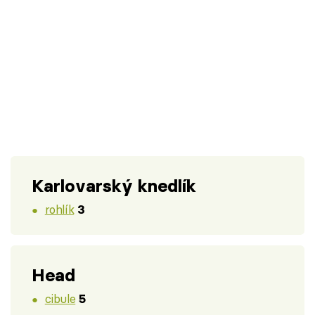
Karlovarský knedlík
rohlík
3
Head
cibule
5