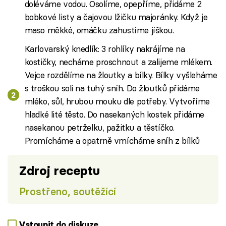
doléváme vodou. Osolíme, opepříme, přidáme 2
bobkové listy a čajovou lžičku majoránky. Když je
maso měkké, omáčku zahustíme jíškou.
Karlovarský knedlík: 3 rohlíky nakrájíme na
kostičky, necháme proschnout a zalijeme mlékem.
Vejce rozdělíme na žloutky a bílky. Bílky vyšleháme
s troškou soli na tuhý sníh. Do žloutků přidáme
mléko, sůl, hrubou mouku dle potřeby. Vytvoříme
hladké lité těsto. Do nasekaných kostek přidáme
nasekanou petrželku, pažitku a těstíčko.
Promícháme a opatrně vmícháme sníh z bílků
Zdroj receptu
Prostřeno, soutěžící
Vstoupit do diskuze