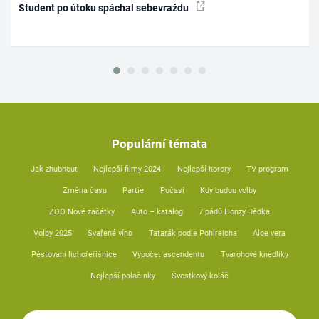
Student po útoku spáchal sebevraždu
Populární témata
Jak zhubnout
Nejlepší filmy 2024
Nejlepší horory
TV program
Změna času
Partie
Počasí
Kdy budou volby
ZOO Nové začátky
Auto – katalog
7 pádů Honzy Dědka
Volby 2025
Svařené víno
Tatarák podle Pohlreicha
Aloe vera
Pěstování lichořeřišnice
Výpočet ascendentu
Tvarohové knedlíky
Nejlepší palačinky
Švestkový koláč