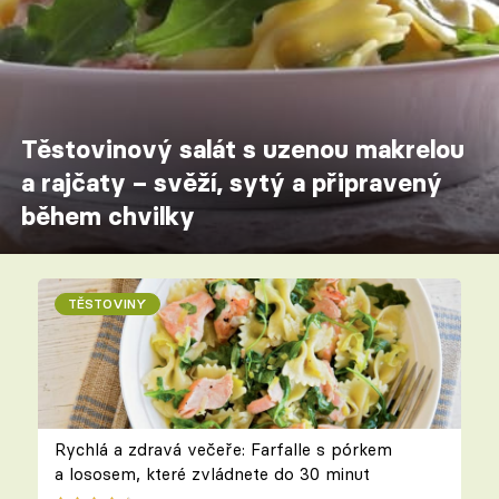
Těstovinový salát s uzenou makrelou
a rajčaty – svěží, sytý a připravený
během chvilky
TĚSTOVINY
Rychlá a zdravá večeře: Farfalle s pórkem
a lososem, které zvládnete do 30 minut