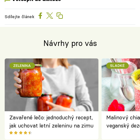
Sdílejte článek
Návrhy pro vás
ZELENINA
SLADKÉ
Zavařené lečo: jednoduchý recept,
Malinový chi
jak uchovat letní zeleninu na zimu
veganský dez
ořechů