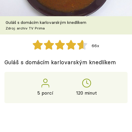
Škola vaření
Recepty z TV
Guláš s domácím karlovarským knedlíkem
Zdroj: archiv TV Prima
Speciál: Cuketa
66x
Těhotnej kuchař
Guláš s domácím karlovarským knedlíkem
Sledujte prima+
Přihlášení
5 porcí
120 minut
Sledujte nás