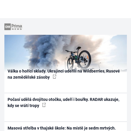
Válka o hořící sklady. Ukrajinci udeřili na Wildberries, Rusové
na zemědělské zásoby
Počasí udělá dvojitou otočku, udeří i bouřky. RADAR ukazuje,
kdy se vrátí tropy
Masová střelba v thajské škole: Na místě je sedm mrtvých.