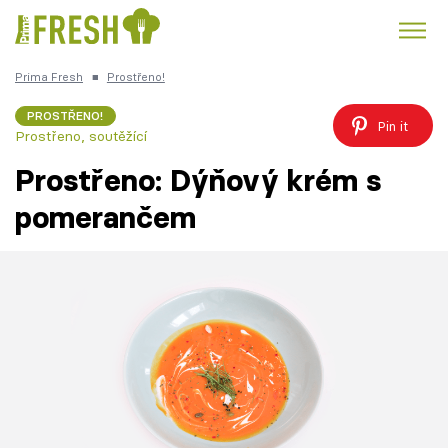
Prima Fresh
■
Prostřeno!
Kuře
Polévky k večeři
Rychlé večeře
Trendy:
PROSTŘENO!
Pin it
Prostřeno, soutěžící
Česká kuchyně
Čokoláda
Prostřeno: Dýňový krém s
pomerančem
Témata
Recepty
Články
TV Program