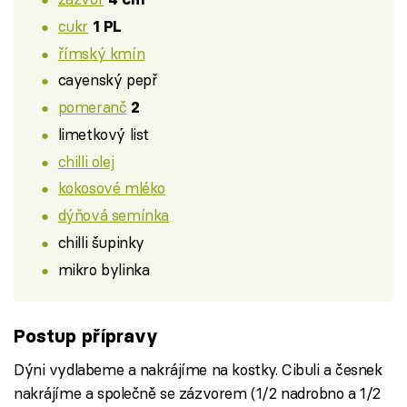
cukr
1 PL
římský kmín
cayenský pepř
pomeranč
2
limetkový list
chilli olej
kokosové mléko
dýňová semínka
chilli šupinky
mikro bylinka
Postup přípravy
Dýni vydlabeme a nakrájíme na kostky. Cibuli a česnek
nakrájíme a společně se zázvorem (1/2 nadrobno a 1/2