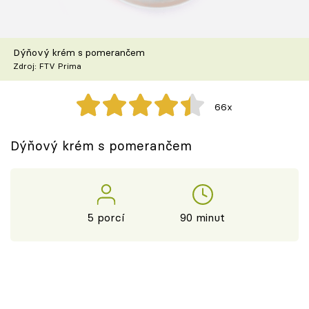
Škola vaření
Recepty z TV
Dýňový krém s pomerančem
Zdroj: FTV Prima
Speciál: Cuketa
66x
Těhotnej kuchař
Dýňový krém s pomerančem
Sledujte prima+
Přihlášení
5 porcí
90 minut
Sledujte nás