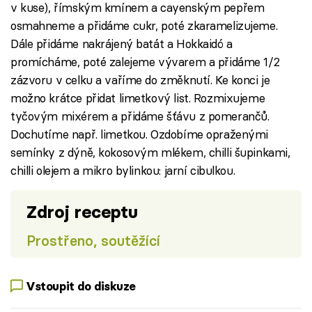
v kuse), římským kmínem a cayenským pepřem
osmahneme a přidáme cukr, poté zkaramelizujeme.
Dále přidáme nakrájený batát a Hokkaidó a
promícháme, poté zalejeme vývarem a přidáme 1/2
zázvoru v celku a vaříme do změknutí. Ke konci je
možno krátce přidat limetkový list. Rozmixujeme
tyčovým mixérem a přidáme šťávu z pomerančů.
Dochutíme např. limetkou. Ozdobíme opraženými
semínky z dýně, kokosovým mlékem, chilli šupinkami,
chilli olejem a mikro bylinkou: jarní cibulkou.
Zdroj receptu
Prostřeno, soutěžící
Vstoupit do diskuze