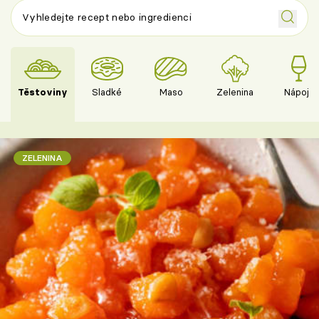
Těstoviny
Sladké
Maso
Zelenina
Nápoje
ZELENINA