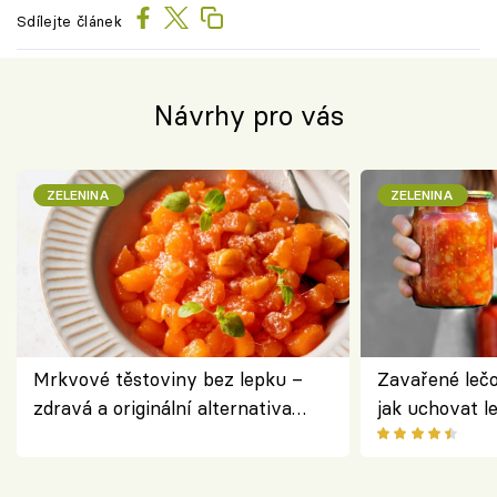
Sdílejte článek
Návrhy pro vás
ZELENINA
ZELENINA
Mrkvové těstoviny bez lepku –
Zavařené lečo
zdravá a originální alternativa
jak uchovat l
klasiky