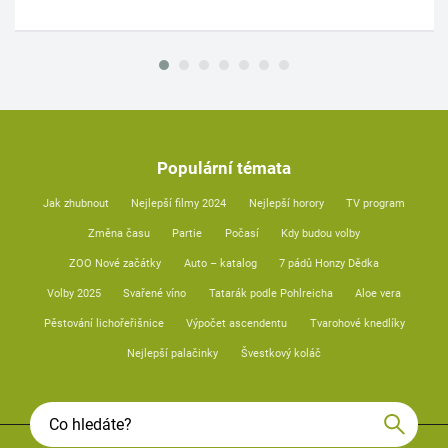
Populární témata
Jak zhubnout
Nejlepší filmy 2024
Nejlepší horory
TV program
Změna času
Partie
Počasí
Kdy budou volby
ZOO Nové začátky
Auto – katalog
7 pádů Honzy Dědka
Volby 2025
Svařené víno
Tatarák podle Pohlreicha
Aloe vera
Pěstování lichořeřišnice
Výpočet ascendentu
Tvarohové knedlíky
Nejlepší palačinky
Švestkový koláč