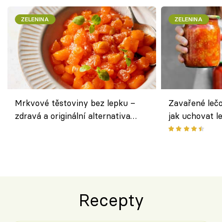
ZELENINA
ZELENINA
Mrkvové těstoviny bez lepku –
Zavařené lečo
zdravá a originální alternativa
jak uchovat l
klasiky
Recepty