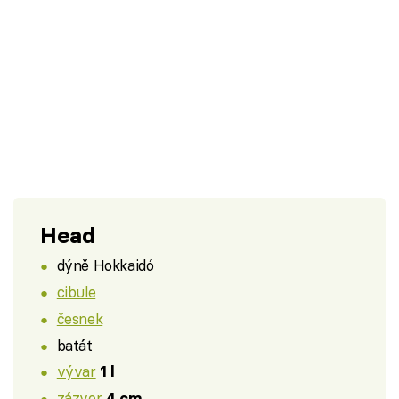
Head
dýně Hokkaidó
cibule
česnek
batát
vývar
1 l
zázvor
4 cm