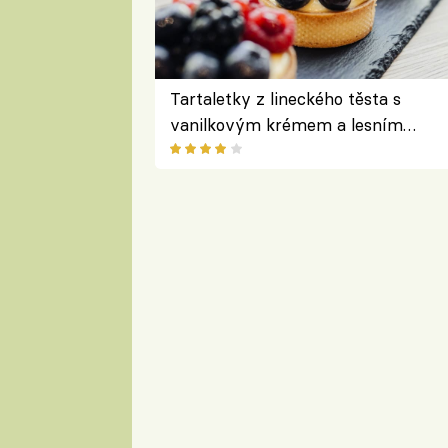
Tartaletky z lineckého těsta s
vanilkovým krémem a lesním
ovocem podle Bread Society