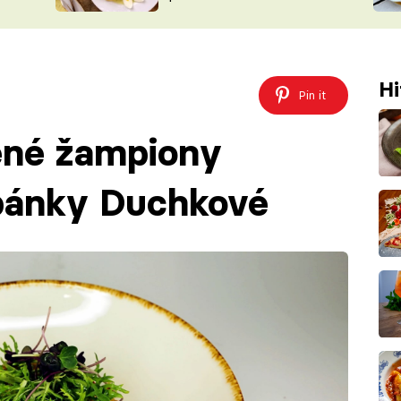
ŠÉFREDAK
VYCHYTÁVKY
SOUTĚŽ FR
NA NÁKUPECH
ČASOPIS
Hi
Pin it
ěné žampiony
ěpánky Duchkové