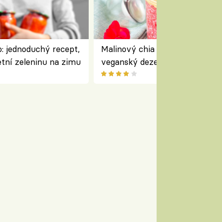
: jednoduchý recept,
Malinový chia pudink s kokose
etní zeleninu na zimu
veganský dezert plný ovoce a
ořechů