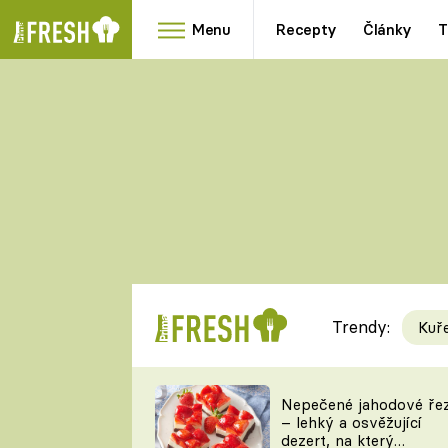
Menu
Recepty
Články
T
Oblíbené
Přílohy
recepty
HRANOLKY
HOUBY
KNEDLÍKY
DÝNĚ
KAŠE
RYCHLOVKY
Trendy:
Kuř
Populární
Videorecept
Nepečené jahodové ře
– lehký a osvěžující
kuchaři
dezert, na který
TEĎ VAŘÍ ŠÉF!