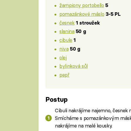
žampiony portobello
5
pomazánkové máslo
3-5 PL
česnek
1 stroužek
slanina
50 g
cibule
1
niva
50 g
olej
bylinková sůl
pepř
Postup
Cibuli nakrájíme najemno, česnek
Smícháme s pomazánkovým másle
nakrájíme na malé kousky.