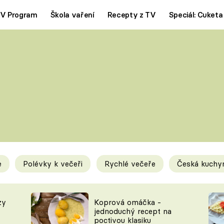
V Program
Škola vaření
Recepty z TV
Speciál: Cuketa
Polévky
Saláty
ČESKÁ KLASIKA
TĚSTOVIN
SILNÉ VÝVARY
SLADKÉ
KRÉMOVÉ
BEZMASÁ J
e
Polévky k večeři
Rychlé večeře
Česká kuchy
y
Tipy a triky
Novink
zy
Koprová omáčka -
jednoduchý recept na
poctivou klasiku
KAM ZA JÍDLEM
BLOG