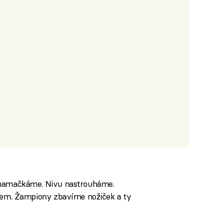
 namačkáme. Nivu nastrouháme.
m. Žampiony zbavíme nožiček a ty