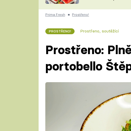
nepotřebujete troubu
ZDENĚK
ČESKO NA TALÍŘI
POHLREICH
Prima Fresh
■
Prostřeno!
KAROLÍNA,
JAROSLAV SAPÍK
DOMÁCÍ
Prostřeno, soutěžící
PROSTŘENO!
KUCHAŘKA
KAROLÍNA
KAMBERSKÁ
Prostřeno: Pln
portobello Št