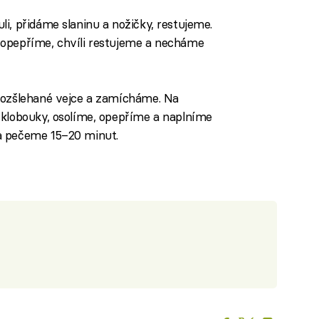
i, přidáme slaninu a nožičky, restujeme.
 opepříme, chvíli restujeme a necháme
rozšlehané vejce a zamícháme. Na
 klobouky, osolíme, opepříme a naplníme
a pečeme 15–20 minut.