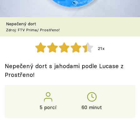
Škola vaření
Recepty z TV
Nepečený dort
Zdroj: FTV Prima/ Prostřeno!
Speciál: Cuketa
21x
Těhotnej kuchař
Nepečený dort s jahodami podle Lucase z
Sledujte prima+
Prostřeno!
Přihlášení
5 porcí
60 minut
Sledujte nás