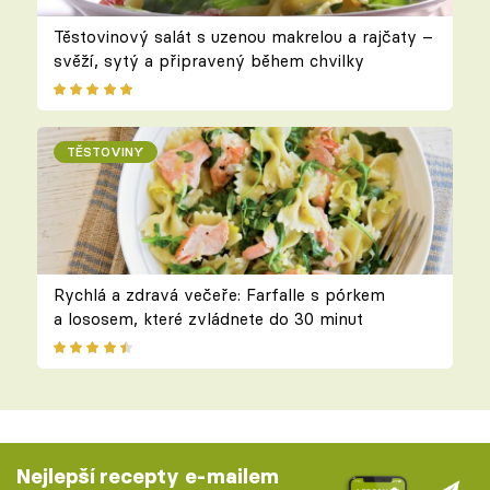
Těstovinový salát s uzenou makrelou a rajčaty –
svěží, sytý a připravený během chvilky
TĚSTOVINY
Rychlá a zdravá večeře: Farfalle s pórkem
a lososem, které zvládnete do 30 minut
Nejlepší recepty e-mailem