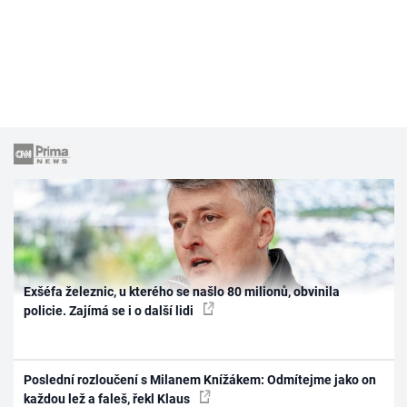
Exšéfa železnic, u kterého se našlo 80 milionů, obvinila
policie. Zajímá se i o další lidi
Poslední rozloučení s Milanem Knížákem: Odmítejme jako on
každou lež a faleš, řekl Klaus