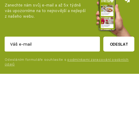
Zanechte nám svůj e-mail a až 5x týdně
vás upozorníme na to nejnovější a nejlepší
z našeho webu.
ODESLAT
Odesláním formuláře souhlasíte s
podmínkami zpracování osobních
údajů