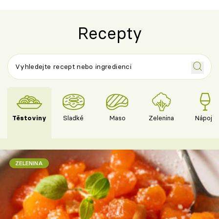
Recepty
Těstoviny
Sladké
Maso
Zelenina
Nápoje
ZELENINA