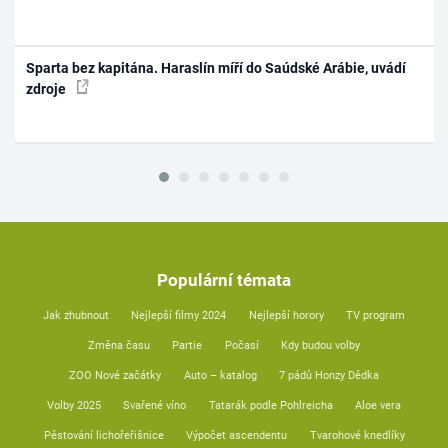
Sparta bez kapitána. Haraslín míří do Saúdské Arábie, uvádí
zdroje
Populární témata
Jak zhubnout
Nejlepší filmy 2024
Nejlepší horory
TV program
Změna času
Partie
Počasí
Kdy budou volby
ZOO Nové začátky
Auto – katalog
7 pádů Honzy Dědka
Volby 2025
Svařené víno
Tatarák podle Pohlreicha
Aloe vera
Pěstování lichořeřišnice
Výpočet ascendentu
Tvarohové knedlíky