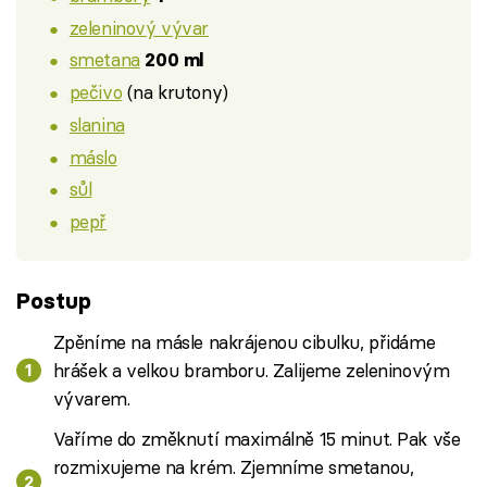
zeleninový vývar
smetana
200 ml
pečivo
(na krutony)
slanina
máslo
sůl
pepř
Postup
Zpěníme na másle nakrájenou cibulku, přidáme
hrášek a velkou bramboru. Zalijeme zeleninovým
vývarem.
Vaříme do změknutí maximálně 15 minut. Pak vše
rozmixujeme na krém. Zjemníme smetanou,