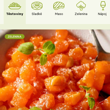
Těstoviny
Sladké
Maso
Zelenina
Nápoje
ZELENINA