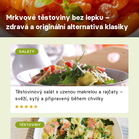
Mrkvové těstoviny bez lepku –
zdravá a originální alternativa klasiky
SALÁTY
Těstovinový salát s uzenou makrelou a rajčaty –
svěží, sytý a připravený během chvilky
TĚSTOVINY