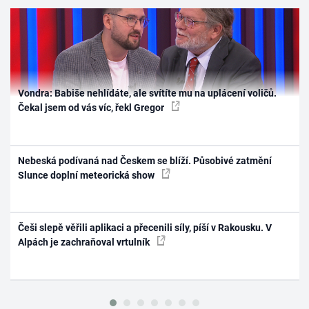
Vondra: Babiše nehlídáte, ale svítíte mu na uplácení voličů.
Čekal jsem od vás víc, řekl Gregor
Nebeská podívaná nad Českem se blíží. Působivé zatmění
Slunce doplní meteorická show
Češi slepě věřili aplikaci a přecenili síly, píší v Rakousku. V
Alpách je zachraňoval vrtulník