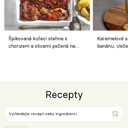
Špikovaná kuřecí stehna s
Karamelové s
chorizem a olivami pečená na
banánu, vloče
letní zelenině – šťavnaté maso s
snídaně do sk
výraznou chutí inspirovanou
Španělskem
Recepty