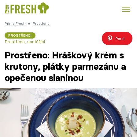
Prima Fresh
■
Prostřeno!
Kuře
Polévky k večeři
Rychlé večeře
Trendy:
PROSTŘENO!
Pin it
Prostřeno, soutěžící
Česká kuchyně
Čokoláda
Prostřeno: Hráškový krém s
krutony, plátky parmezánu a
opečenou slaninou
Témata
Recepty
Články
TV Program