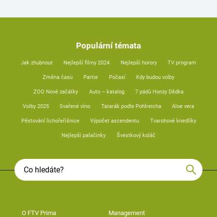
Populární témata
Jak zhubnout
Nejlepší filmy 2024
Nejlepší horory
TV program
Změna času
Partie
Počasí
Kdy budou volby
ZOO Nové začátky
Auto – katalog
7 pádů Honzy Dědka
Volby 2025
Svařené víno
Tatarák podle Pohlreicha
Aloe vera
Pěstování lichořeřišnice
Výpočet ascendentu
Tvarohové knedlíky
Nejlepší palačinky
Švestkový koláč
O FTV Prima
Management