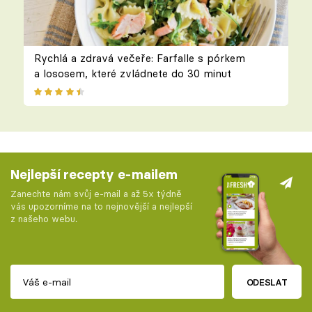
Rychlá a zdravá večeře: Farfalle s pórkem
a lososem, které zvládnete do 30 minut
Nejlepší recepty e-mailem
Zanechte nám svůj e-mail a až 5x týdně
vás upozorníme na to nejnovější a nejlepší
z našeho webu.
ODESLAT