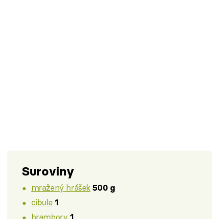
Suroviny
mražený hrášek
500 g
cibule
1
brambory
1