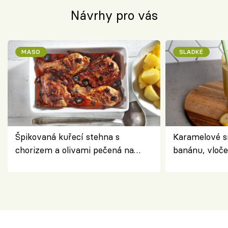
Návrhy pro vás
MASO
SLADKÉ
Špikovaná kuřecí stehna s
Karamelové s
chorizem a olivami pečená na
banánu, vloče
letní zelenině – šťavnaté maso s
snídaně do sk
výraznou chutí inspirovanou
Španělskem