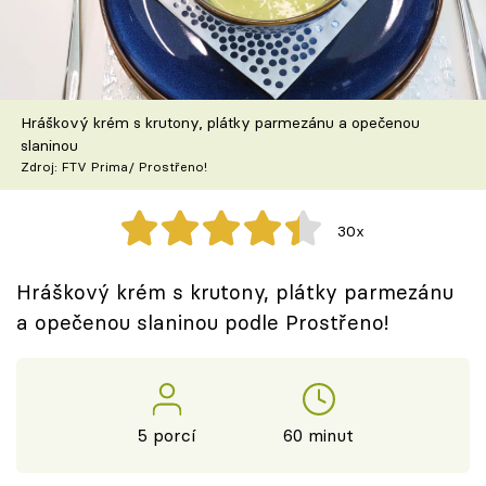
Škola vaření
Recepty z TV
Hráškový krém s krutony, plátky parmezánu a opečenou
Speciál: Cuketa
slaninou
Zdroj: FTV Prima/ Prostřeno!
Těhotnej kuchař
30x
Sledujte prima+
Hráškový krém s krutony, plátky parmezánu
Přihlášení
a opečenou slaninou podle Prostřeno!
Sledujte nás
5 porcí
60 minut