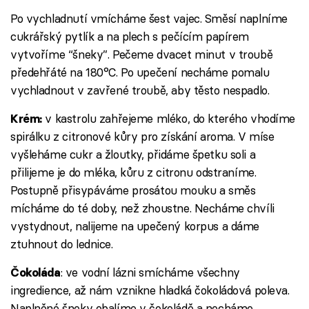
Po vychladnutí vmícháme šest vajec. Směsí naplníme
cukrářský pytlík a na plech s pečícím papírem
vytvoříme “šneky”. Pečeme dvacet minut v troubě
předehřáté na 180°C. Po upečení necháme pomalu
vychladnout v zavřené troubě, aby těsto nespadlo.
v kastrolu zahřejeme mléko, do kterého vhodíme
Krém:
spirálku z citronové kůry pro získání aroma. V míse
vyšleháme cukr a žloutky, přidáme špetku soli a
přilijeme je do mléka, kůru z citronu odstraníme.
Postupně přisypáváme prosátou mouku a směs
mícháme do té doby, než zhoustne. Necháme chvíli
vystydnout, nalijeme na upečený korpus a dáme
ztuhnout do lednice.
: ve vodní lázni smícháme všechny
Čokoláda
ingredience, až nám vznikne hladká čokoládová poleva.
Naplněné šneky obalíme v čokoládě a necháme