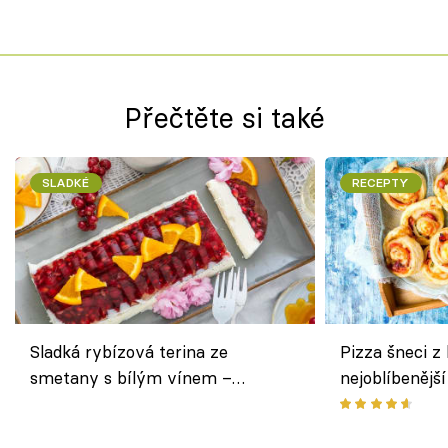
Přečtěte si také
SLADKÉ
RECEPTY
Sladká rybízová terina ze
Pizza šneci z 
smetany s bílým vínem –
nejoblíbenějš
osvěžující dezert s ovocem