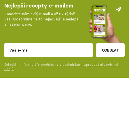
Nejlepší recepty e-mailem
Zanechte nám svůj e-mail a až 5x týdně
vás upozorníme na to nejnovější a nejlepší
z našeho webu.
ODESLAT
Odesláním formuláře souhlasíte s
podmínkami zpracování osobních
údajů