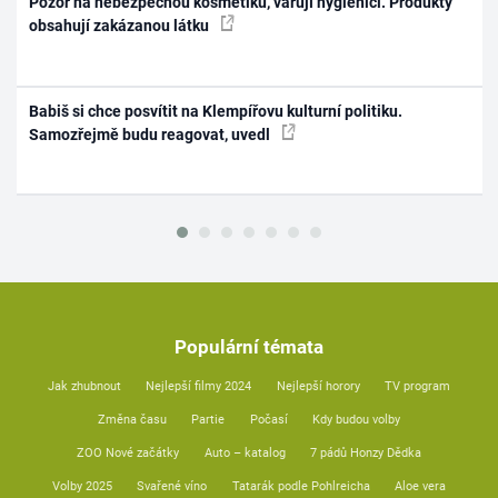
Pozor na nebezpečnou kosmetiku, varují hygienici. Produkty
obsahují zakázanou látku
Babiš si chce posvítit na Klempířovu kulturní politiku.
Samozřejmě budu reagovat, uvedl
Populární témata
Jak zhubnout
Nejlepší filmy 2024
Nejlepší horory
TV program
Změna času
Partie
Počasí
Kdy budou volby
ZOO Nové začátky
Auto – katalog
7 pádů Honzy Dědka
Volby 2025
Svařené víno
Tatarák podle Pohlreicha
Aloe vera