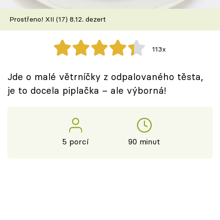
Škola vaření
Prostřeno! XII (17) 8.12. dezert
Recepty z TV
113x
Speciál: Cuketa
Jde o malé větrníčky z odpalovaného těsta,
Těhotnej kuchař
je to docela piplačka – ale výborná!
Sledujte prima+
Přihlášení
5 porcí
90 minut
Sledujte nás