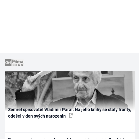
Zemřel spisovatel Vladimír Páral. Na jeho knihy se stály fronty,
odešel v den svých narozenin