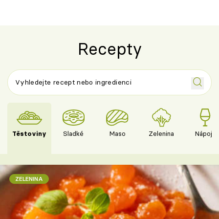
Recepty
Těstoviny
Sladké
Maso
Zelenina
Nápoje
ZELENINA