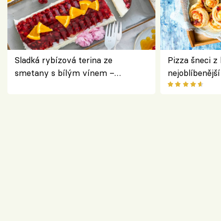
Sladká rybízová terina ze
Pizza šneci z 
smetany s bílým vínem –
nejoblíbenějš
osvěžující dezert s ovocem