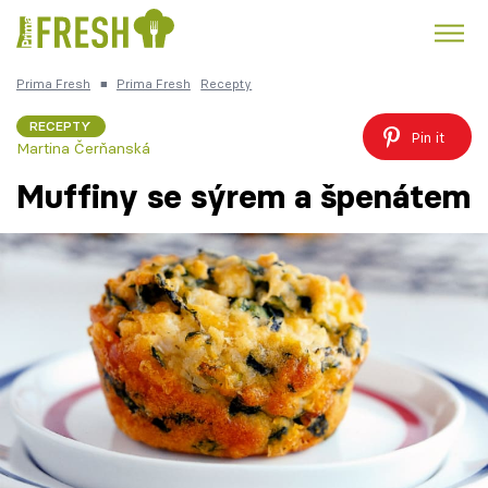
Prima Fresh
■
Prima Fresh
Recepty
Kuře
Polévky k večeři
Rychlé večeře
Trendy:
RECEPTY
Pin it
Martina Čerňanská
Česká kuchyně
Čokoláda
Muffiny se sýrem a špenátem
Témata
Recepty
Články
TV Program