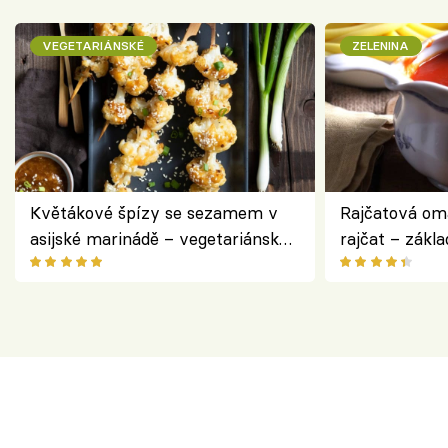
VEGETARIÁNSKÉ
ZELENINA
Květákové špízy se sezamem v
Rajčatová om
asijské marinádě – vegetariánská
rajčat – zákla
chuťovka z grilu