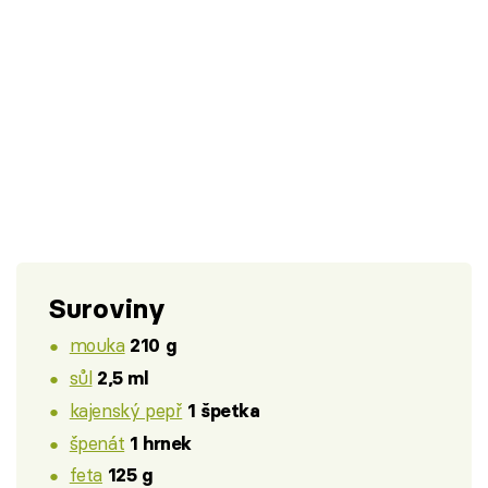
Suroviny
mouka
210 g
sůl
2,5 ml
kajenský pepř
1 špetka
špenát
1 hrnek
feta
125 g