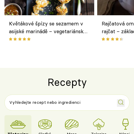
Květákové špízy se sezamem v
Rajčatová om
asijské marinádě – vegetariánská
rajčat – zákla
chuťovka z grilu
Recepty
Těstoviny
Sladké
Maso
Zelenina
Nápoje