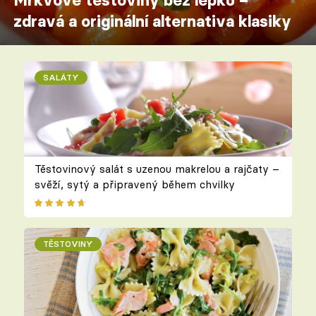
Mrkvové těstoviny bez lepku –
zdravá a originální alternativa klasiky
SALÁTY
Těstovinový salát s uzenou makrelou a rajčaty –
svěží, sytý a připravený během chvilky
TĚSTOVINY