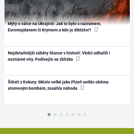
Mýty o válce na Ukrajině: Jak to bylo s nacismem,
Euromajdanem či Krymem a kdo je diktátor?
Nejdetailnější záběry Slunce v historii: Vědci odhalili i
neznámé víry. Podívejte se zblízka
Štěstí z Kokury: Město velké jako Plzeň uniklo oběma
atomovým bombám, zasáhla náhoda