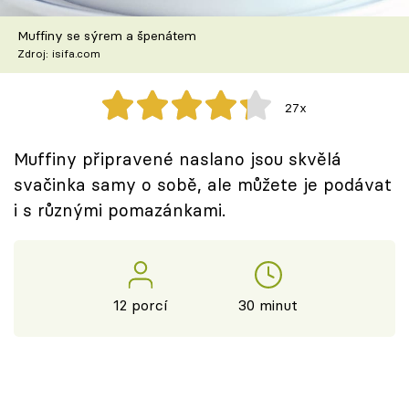
Škola vaření
Muffiny se sýrem a špenátem
Zdroj: isifa.com
Recepty z TV
Speciál: Cuketa
27x
Těhotnej kuchař
Muffiny připravené naslano jsou skvělá
svačinka samy o sobě, ale můžete je podávat
Sledujte prima+
i s různými pomazánkami.
Přihlášení
12 porcí
30 minut
Sledujte nás