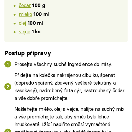
čedar
100 g
mléko
100 ml
olej
100 ml
vejce
1 ks
Postup přípravy
Prosejte všechny suché ingredience do mísy.
Přidejte na kolečka nakrájenou cibulku, špenát
(dopředu spařený, zbavený veškeré tekutiny a
nasekaný), nadrobený feta sýr, nastrouhaný čedar
a vše dobře promíchejte.
Našlehejte mléko, olej a vejce, nalijte na suchý mix
a vše promíchejte tak, aby směs byla lehce
hrudkovatá. Lžící naplňte směsí vymaštěné
muffinové formy tak, aby každá forma byla