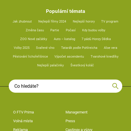
Populární témata
Jak zhubnout
Nejlepší filmy 2024
Nejlepší horory
TV program
Změna času
Partie
Počasí
Kdy budou volby
ZOO Nové začátky
Auto – katalog
7 pádů Honzy Dědka
Volby 2025
Svařené víno
Tatarák podle Pohlreicha
Aloe vera
Pěstování lichořeřišnice
Výpočet ascendentu
Tvarohové knedlíky
Nejlepší palačinky
Švestkový koláč
O FTV Prima
Management
Volná místa
Press
Reklama
Castingy a výzvy