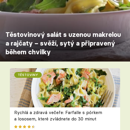
Těstovinový salát s uzenou makrelou
a rajčaty – svěží, sytý a připravený
během chvilky
TĚSTOVINY
Rychlá a zdravá večeře: Farfalle s pórkem
a lososem, které zvládnete do 30 minut