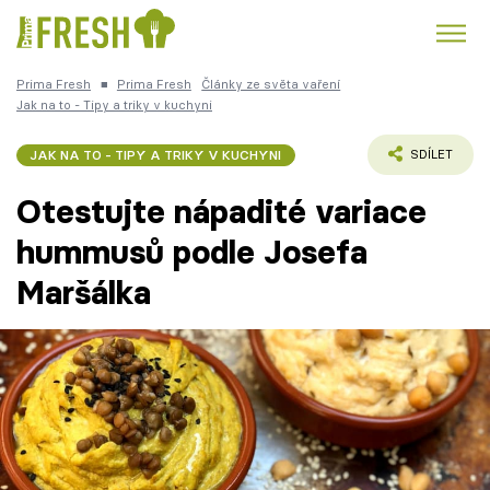
Prima Fresh
■
Prima Fresh
Články ze světa vaření
Kuře
Polévky k večeři
Rychlé večeře
Jak na to - Tipy a triky v kuchyni
Trendy:
Česká kuchyně
Čokoláda
JAK NA TO - TIPY A TRIKY V KUCHYNI
SDÍLET
Otestujte nápadité variace
hummusů podle Josefa
Maršálka
Témata
Recepty
Články
TV Program