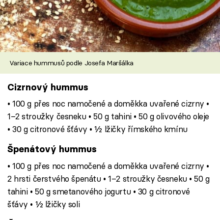
Variace hummusů podle Josefa Maršálka
Cizrnový hummus
• 100 g přes noc namočené a doměkka uvařené cizrny •
1–2 stroužky česneku • 50 g tahini • 50 g olivového oleje
• 30 g citronové šťávy • ½ lžičky římského kmínu
Špenátový hummus
• 100 g přes noc namočené a doměkka uvařené cizrny •
2 hrsti čerstvého špenátu • 1–2 stroužky česneku • 50 g
tahini • 50 g smetanového jogurtu • 30 g citronové
šťávy • ½ lžičky soli