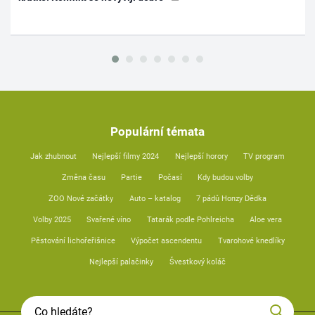
Populární témata
Jak zhubnout
Nejlepší filmy 2024
Nejlepší horory
TV program
Změna času
Partie
Počasí
Kdy budou volby
ZOO Nové začátky
Auto – katalog
7 pádů Honzy Dědka
Volby 2025
Svařené víno
Tatarák podle Pohlreicha
Aloe vera
Pěstování lichořeřišnice
Výpočet ascendentu
Tvarohové knedlíky
Nejlepší palačinky
Švestkový koláč