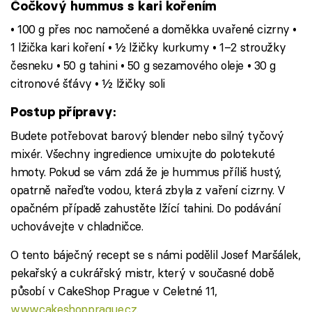
Čočkový hummus s kari kořením
• 100 g přes noc namočené a doměkka uvařené cizrny •
1 lžička kari koření • ½ lžičky kurkumy • 1–2 stroužky
česneku • 50 g tahini • 50 g sezamového oleje • 30 g
citronové šťávy • ½ lžičky soli
Postup přípravy:
Budete potřebovat barový blender nebo silný tyčový
mixér. Všechny ingredience umixujte do polotekuté
hmoty. Pokud se vám zdá že je hummus příliš hustý,
opatrně nařeďte vodou, která zbyla z vaření cizrny. V
opačném případě zahustěte lžící tahini. Do podávání
uchovávejte v chladničce.
O tento báječný recept se s námi podělil Josef Maršálek,
pekařský a cukrářský mistr, který v současné době
působí v CakeShop Prague v Celetné 11,
www.cakeshopprague.cz
.