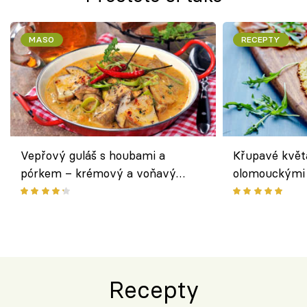
MASO
RECEPTY
Vepřový guláš s houbami a
Křupavé květ
pórkem – krémový a voňavý
olomouckými 
pokrm z jednoho hrnce
bezlepkový o
českým sýre
Recepty