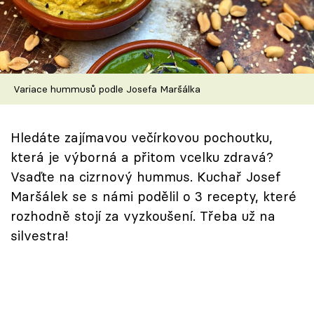
Škola vaření
Recepty z TV
Speciál: Cuketa
Variace hummusů podle Josefa Maršálka
Těhotnej kuchař
Hledáte zajímavou večírkovou pochoutku,
Sledujte prima+
která je výborná a přitom vcelku zdravá?
Vsaďte na cizrnový hummus. Kuchař Josef
Přihlášení
Maršálek se s námi podělil o 3 recepty, které
rozhodně stojí za vyzkoušení. Třeba už na
silvestra!
Sledujte nás