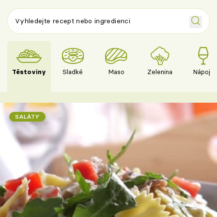
Těstoviny
Sladké
Maso
Zelenina
Nápoje
SALÁTY