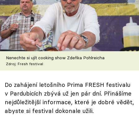
Škola vaření
Recepty z TV
Speciál: Cuketa
Těhotnej kuchař
Nenechte si ujít cooking show Zdeňka Pohlreicha
Zdroj: Fresh festival
Sledujte prima+
Do zahájení letošního Prima FRESH festivalu
Přihlášení
v Pardubicích zbývá už jen pár dní. Přinášíme
nejdůležitější informace, které je dobré vědět,
Sledujte nás
abyste si festival dokonale užili.