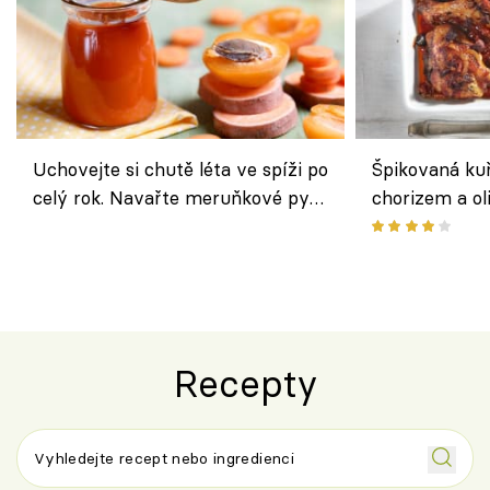
Uchovejte si chutě léta ve spíži po
Špikovaná kuř
celý rok. Navařte meruňkové pyré
chorizem a o
nebo středomořské sugo
letní zelenin
výraznou chu
Španělskem
Recepty