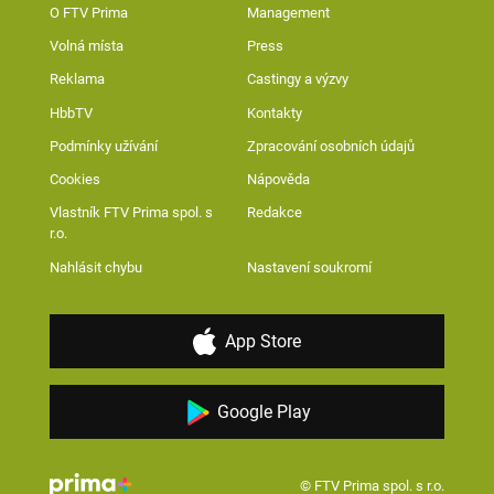
O FTV Prima
Management
Volná místa
Press
Reklama
Castingy a výzvy
HbbTV
Kontakty
Podmínky užívání
Zpracování osobních údajů
Cookies
Nápověda
Vlastník FTV Prima spol. s
Redakce
r.o.
Nahlásit chybu
Nastavení soukromí
App Store
Google Play
© FTV Prima spol. s r.o.