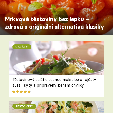
Mrkvové těstoviny bez lepku –
zdravá a originální alternativa klasiky
SALÁTY
Těstovinový salát s uzenou makrelou a rajčaty –
svěží, sytý a připravený během chvilky
TĚSTOVINY