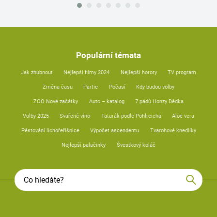
Populární témata
Jak zhubnout
Nejlepší filmy 2024
Nejlepší horory
TV program
Změna času
Partie
Počasí
Kdy budou volby
ZOO Nové začátky
Auto – katalog
7 pádů Honzy Dědka
Volby 2025
Svařené víno
Tatarák podle Pohlreicha
Aloe vera
Pěstování lichořeřišnice
Výpočet ascendentu
Tvarohové knedlíky
Nejlepší palačinky
Švestkový koláč