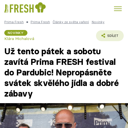
Prima Fresh
■
Prima Fresh
Články ze světa vaření
Novinky
Kuře
Polévky k večeři
Rychlé večeře
Trendy:
NOVINKY
SDÍLET
Klára Michalová
Česká kuchyně
Čokoláda
Už tento pátek a sobotu
zavítá Prima FRESH festival
do Pardubic! Nepropásněte
Témata
svátek skvělého jídla a dobré
Recepty
zábavy
Články
TV Program