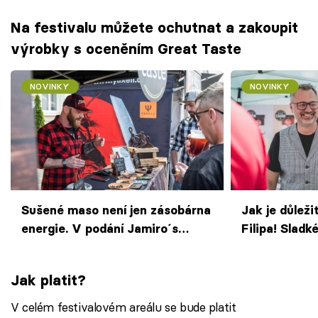
Na festivalu můžete ochutnat a zakoupit
výrobky s oceněním Great Taste
NOVINKY
NOVINKY
Sušené maso není jen zásobárna
Jak je důleži
energie. V podání Jamiro´s
Filipa! Sladk
Jerky jde o hvězdnou chuťovku
pravidelně p
gastronomic
Jak platit?
V celém festivalovém areálu se bude platit