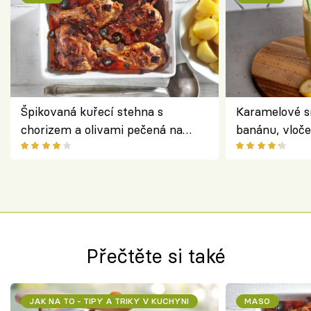
Špikovaná kuřecí stehna s
Karamelové s
chorizem a olivami pečená na
banánu, vloče
letní zelenině – šťavnaté maso s
snídaně do sk
výraznou chutí inspirovanou
Španělskem
Přečtěte si také
JAK NA TO - TIPY A TRIKY V KUCHYNI
MASO