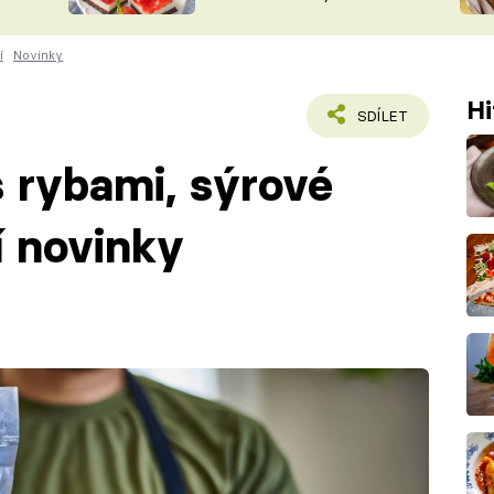
nepotřebujete troubu
ŠÉFREDAK
VYCHYTÁVKY
í
Novinky
SOUTĚŽ FR
NA NÁKUPECH
ČASOPIS
Hi
SDÍLET
s rybami, sýrové
ší novinky