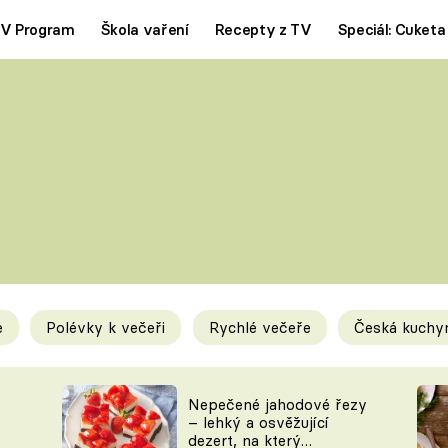
V Program
Škola vaření
Recepty z TV
Speciál: Cuketa
Polévky
Saláty
ČESKÁ KLASIKA
TĚSTOVIN
SILNÉ VÝVARY
SLADKÉ
KRÉMOVÉ
BEZMASÁ J
e
Polévky k večeři
Rychlé večeře
Česká kuchy
y
Tipy a triky
Novink
Nepečené jahodové řezy
– lehký a osvěžující
dezert, na který
KAM ZA JÍDLEM
BLOG