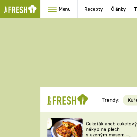
Menu
Recepty
Články
T
Oblíbené
Přílohy
recepty
HRANOLKY
HOUBY
KNEDLÍKY
DÝNĚ
KAŠE
RYCHLOVKY
Trendy:
Kuř
Populární
Videorecept
Cukeťák aneb cuketový
nákyp na plech
kuchaři
s uzeným masem –
TEĎ VAŘÍ ŠÉF!