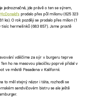
e jednoznačná, jde právě o ten se sýrem,
McDonald's
prodalo přes půl milionu (625 323
1 ks). O rok později se prodalo přes milion (1
 tisíc hermelínků (683 857). Jsme prostě
travování vděčíme za sýr v burgeru teprve
. Ten ho na masovou placičku poprvé přidal v
pot ve městě Pasadena v Kalifornii.
 to měl stejný názor i táta, rozhodli se
fornském sendvičovém bistru se ale ještě
amburger.