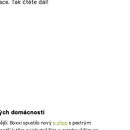
ce. Tak čtěte dál!
kých domácností
ější. Boxxi spustilo nový
e-shop
s pestrým