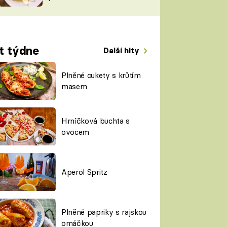
TORKY
ESH
t týdne
Další hity
Plněné cukety s krůtím
masem
Hrníčková buchta s
ovocem
Aperol Spritz
Plněné papriky s rajskou
omáčkou