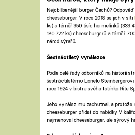
Nejoblíbenější burger Čechů? Odpověď j
cheeseburger. V roce 2018 se jich v síti
ks) a téměř 350 tisíc hermelínků (333 48
180 722 ks) cheeseburgerů a téměř 700
národ sýrařů.
Šestnáctiletý vynálezce
Podle celé řady odborníků na historii s
šestnáctiletému Lionelu Steinbergerovi
roce 1924 v bistru svého tatínka Rite S
Jeho vynález mu zachutnal, a protože na
cheeseburger přidat do nabídky. V kali
nejmenoval cheeseburger, ale sýrový h