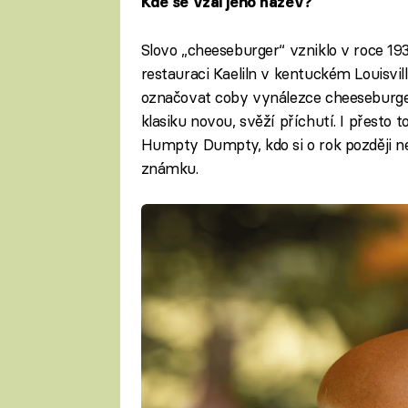
Kde se vzal jeho název?
Slovo „cheeseburger“ vzniklo v roce 19
restauraci Kaeliln v kentuckém Louisvill
označovat coby vynálezce cheeseburger
klasiku novou, svěží příchutí. I přesto t
Humpty Dumpty, kdo si o rok později n
známku.