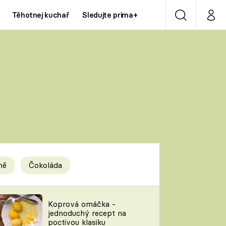
Těhotnej kuchař
Sledujte prima+
Vyhledávání
Můj p
Prima+
Y
CNN Prima NEWS
Prima ZOOM
ÍDLA
Prima LIVING
Prima Ženy
ně
Čokoláda
Prima LAJK
y
Koprová omáčka -
jednoduchý recept na
Sledujte nás
poctivou klasiku