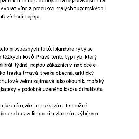
patří k těm nejchutnějším a nejzdravějším na
i vybrat víno z produkce malých tuzemských i
uťově hodí nejlépe.
ělu prospěšných tuků. Islandské ryby se
těžkých kovů. Právě tento typ ryb, který
ikrát týdně, najdou zákazníci v nabídce e-
ko treska tmavá, treska obecná, arktický
 chuťově velmi zajímavé jako okouník, mořský
ikatesy v podobně uzeného lososa či halibuta.
m složením, ale i množstvím. Je možné
rodinu nebo zvolit boxxi s vlastním výběrem