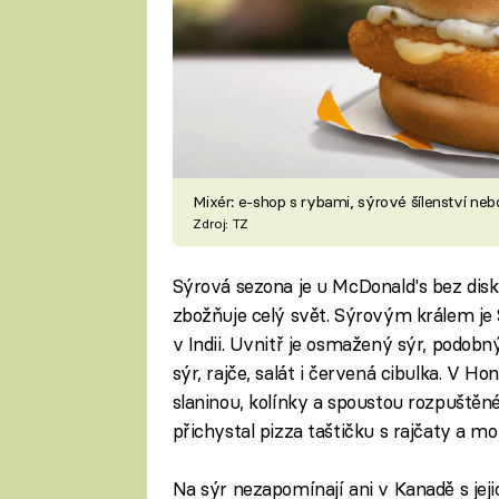
Mixér: e-shop s rybami, sýrové šílenství ne
Zdroj: TZ
Sýrová sezona je u McDonald's bez disk
zbožňuje celý svět. Sýrovým králem je
v Indii. Uvnitř je osmažený sýr, podobn
sýr, rajče, salát i červená cibulka. V 
slaninou, kolínky a spoustou rozpuštěné
přichystal pizza taštičku s rajčaty a mo
Na sýr nezapomínají ani v Kanadě s jej