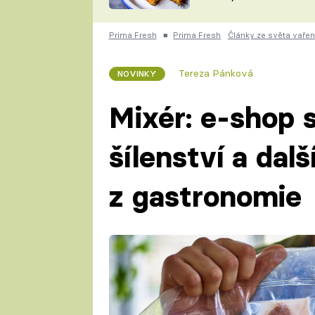
skvělý způsob, jak
ZDENĚK
zpracovat přerostlé
ČESKO NA TALÍŘI
cukety
POHLREICH
Prima Fresh
■
Prima Fresh
Články ze světa vařen
KAROLÍNA,
JAROSLAV SAPÍK
DOMÁCÍ
Tereza Pánková
NOVINKY
KUCHAŘKA
KAROLÍNA
KAMBERSKÁ
Mixér: e-shop 
šílenství a dal
z gastronomie