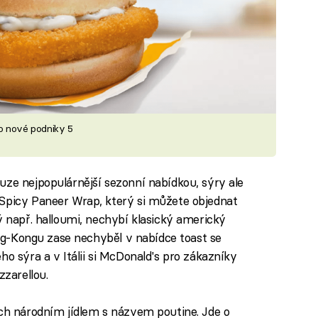
bo nové podniky 5
uze nejpopulárnější sezonní nabídkou, sýry ale
 Spicy Paneer Wrap, který si můžete objednat
ý např. halloumi, nechybí klasický americký
Hong-Kongu zase nechyběl v nabídce toast se
ho sýra a v Itálii si McDonald's pro zákazníky
zzarellou.
ich národním jídlem s názvem poutine. Jde o