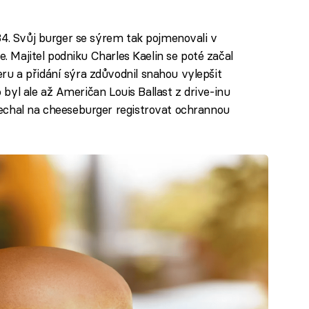
34. Svůj burger se sýrem tak pojmenovali v
e. Majitel podniku Charles Kaelin se poté začal
u a přidání sýra zdůvodnil snahou vylepšit
o byl ale až Američan Louis Ballast z drive-inu
echal na cheeseburger registrovat ochrannou