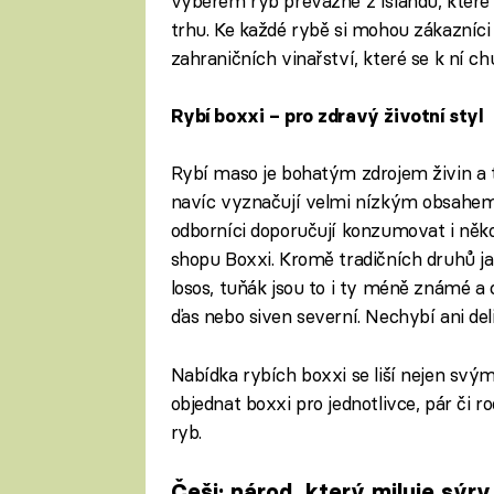
výběrem ryb převážně z Islandu, které 
trhu. Ke každé rybě si mohou zákazníc
zahraničních vinařství, které se k ní ch
Rybí boxxi – pro zdravý životní styl
Rybí maso je bohatým zdrojem živin a t
navíc vyznačují velmi nízkým obsahem 
odborníci doporučují konzumovat i někol
shopu Boxxi. Kromě tradičních druhů ja
losos, tuňák jsou to i ty méně známé a
ďas nebo siven severní. Nechybí ani del
Nabídka rybích boxxi se liší nejen svý
objednat boxxi pro jednotlivce, pár či 
ryb.
Češi: národ, který miluje sýry