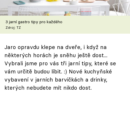
Škola vaření
Recepty z TV
3 jarní gastro tipy pro každého
Zdroj: TZ
Speciál: Cuketa
Jaro opravdu klepe na dveře, i když na
Těhotnej kuchař
některých horách je sněhu ještě dost...
Sledujte prima+
Vybrali jsme pro vás tři jarní tipy, které se
vám určitě budou líbit. :) Nové kuchyňské
vybavení v jarních barvičkách a drinky,
Přihlášení
kterých nebudete mít nikdo dost.
Sledujte nás