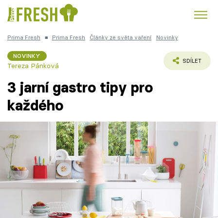
Prima Fresh
■
Prima Fresh
Články ze světa vaření
Novinky
Kuře
Polévky k večeři
Rychlé večeře
Trendy:
NOVINKY
SDÍLET
Tereza Pánková
Česká kuchyně
Čokoláda
3 jarní gastro tipy pro
každého
Témata
Recepty
Články
TV Program