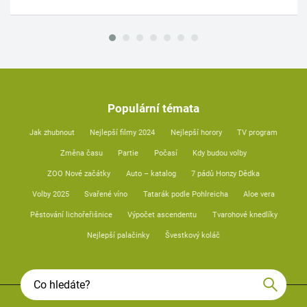
Populární témata
Jak zhubnout
Nejlepší filmy 2024
Nejlepší horory
TV program
Změna času
Partie
Počasí
Kdy budou volby
ZOO Nové začátky
Auto – katalog
7 pádů Honzy Dědka
Volby 2025
Svařené víno
Tatarák podle Pohlreicha
Aloe vera
Pěstování lichořeřišnice
Výpočet ascendentu
Tvarohové knedlíky
Nejlepší palačinky
Švestkový koláč