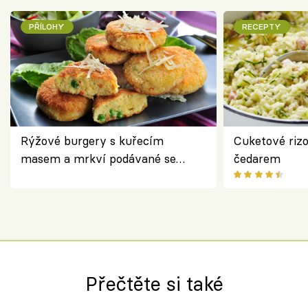
PŘÍLOHY
RECEPTY
Rýžové burgery s kuřecím
Cuketové rizo
masem a mrkví podávané se
čedarem
salátem – lehká a chutná večeře
Přečtěte si také