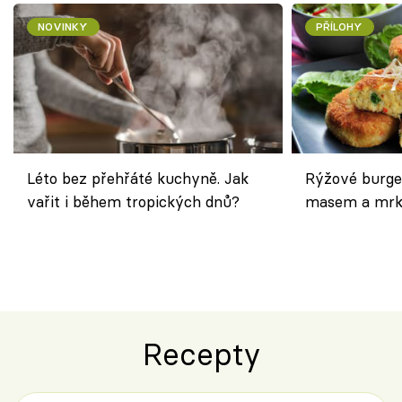
NOVINKY
PŘÍLOHY
Léto bez přehřáté kuchyně. Jak
Rýžové burge
vařit i během tropických dnů?
masem a mrk
salátem – leh
Recepty