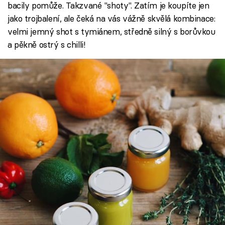
bacily pomůže. Takzvané "shoty". Zatím je koupíte jen
jako trojbalení, ale čeká na vás vážně skvělá kombinace:
velmi jemný shot s tymiánem, středně silný s borůvkou
a pěkně ostrý s chilli!