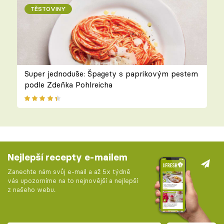
TĚSTOVINY
Super jednoduše: Špagety s paprikovým pestem
podle Zdeňka Pohlreicha
Nejlepší recepty e-mailem
Zanechte nám svůj e-mail a až 5x týdně
vás upozorníme na to nejnovější a nejlepší
z našeho webu.