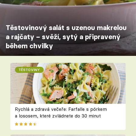
Těstovinový salát s uzenou makrelou
a rajčaty – svěží, sytý a připravený
během chvilky
TĚSTOVINY
Rychlá a zdravá večeře: Farfalle s pórkem
a lososem, které zvládnete do 30 minut