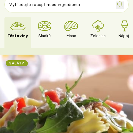
Těstoviny
Sladké
Maso
Zelenina
Nápoje
SALÁTY