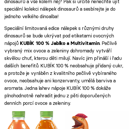
dinosaurů a vše kolem něj? Pak si určitě nenechte ujít
speciální kolekci nálepek dinosaurů a sesbírejte je do
jednoho velkého dinoalba!
Speciální limitovaná edice nálepek s různými druhy
dinosaurů se bude ukrývat pod etiketami ovocných
nápojů
. Pečlivě
KUBÍK 100 % Jablko a Multivitamin
vybraný mix ovoce a zeleniny dohromady vytváří
skvělou chuť, kterou děti milují. Navíc jim přináší i řadu
dalších benefitů. KUBÍK 100 % neobsahuje přidaný cukr,
a protože je vyráběn z kvalitního pečlivě vybíraného
ovoce, neobsahuje ani konzervanty, umělá barviva a
aromata. Jedna lahev nápoje KUBÍK 100 % dokáže
plnohodnotně nahradit jednu z pěti doporučených
denních porcí ovoce a zeleniny.