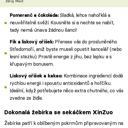
Zdroj: Mixit
Sladká, lehce nahořklá a
Pomeranč a čokoláda:
neuvěřitelně svěží. Kousněte si a nechte se nabít,
tady nemá únava žádnou šanci!
Přenese vás do prosluněného
Fík a lískový oříšek:
Středomoří, aniž byste museli opustit kancelář (nebo
lesní stezku). Prostě energie z jihu, bez lepku a s
křupavým bonusem.
Kombinace ingrediencí dodá
Lískový oříšek a kakao:
rychlou energii i spoustu antioxidantů a hořčíku.
Ideální, když potřebujete něco extra chutného, co vás
zvedne ze židle.
Dokonalá žebírka se sekáčkem XinZuo
Žebírka patří k oblíbeným pokrmům připravovaným na