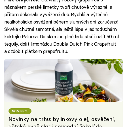
náznakem perské limetky tvoří chuťově výrazné, a
přitom dokonale vyvážené duo. Rychlé a výtečné
nealkoholické osvěžení během slunných dní zaručeno!
Skvěle chutná samotná, ale ještě lépe v jednoduchém
koktejlu Paloma. Do sklenice plné ledu stačí nalít 50 ml
tequily, dolít limonádou Double Dutch Pink Grapefruit
a ozdobit plátkem grapefruitu.
NOVINKY
Novinky na trhu: bylinkový olej, osvěžení,
dětské svačinky i nevšední čokoláda