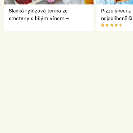
Sladká rybízová terina ze
Pizza šneci z 
smetany s bílým vínem –
nejoblíbenějš
osvěžující dezert s ovocem