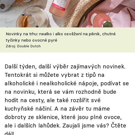
Škola vaření
Recepty z TV
Novinky na trhu: nealko i alko osvěžení na piknik, chutné
Speciál: Cuketa
tyčinky nebo ovocné pyré
Zdroj: Double Dutch
Těhotnej kuchař
Sledujte prima+
Další týden, další výběr zajímavých novinek.
Tentokrát si můžete vybrat z tipů na
alkoholické i nealkoholické nápoje, podívat se
Přihlášení
na novinku, která se vám rozhodně bude
hodit na cesty, ale také rozšířit své
Sledujte nás
kuchyňské náčiní. A na závěr tu máme
dobroty ze sklenice, které jsou plné ovoce,
ale i dalších lahůdek. Zaujali jsme vás? Čtěte
dál!