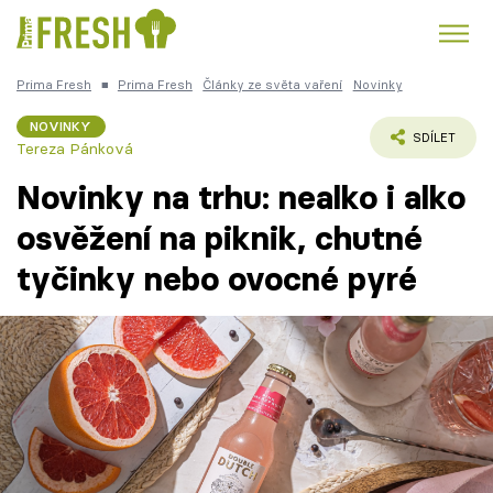
Prima Fresh
■
Prima Fresh
Články ze světa vaření
Novinky
Kuře
Polévky k večeři
Rychlé večeře
Trendy:
NOVINKY
SDÍLET
Tereza Pánková
Česká kuchyně
Čokoláda
Novinky na trhu: nealko i alko
osvěžení na piknik, chutné
tyčinky nebo ovocné pyré
Témata
Recepty
Články
TV Program