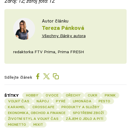
Zdroj: TZ; zdroj foto: TZ
Autor článku
Tereza Pánková
Všechny články autora
redaktorka FTV Prima, Prima FRESH
Sdílejte článek
ŠTÍTKY
HOBBY
OVOCE
OŘECHY
CUKR
PIKNIK
VOLNÝ ČAS
NÁPOJ
PYRÉ
LIMONÁDA
PESTO
KARAMEL
CROSSCAFE
PRODUKTY A SLUŽBY
EKONOMIKA, OBCHOD A FINANCE
SPOTŘEBNÍ ZBOŽÍ
ŽIVOTNÍ STYL A VOLNÝ ČAS
ZÁJEM O JÍDLO A PITÍ
MIONETTO
MIXIT