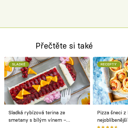
Přečtěte si také
SLADKÉ
RECEPTY
Sladká rybízová terina ze
Pizza šneci z 
smetany s bílým vínem –
nejoblíbenějš
osvěžující dezert s ovocem