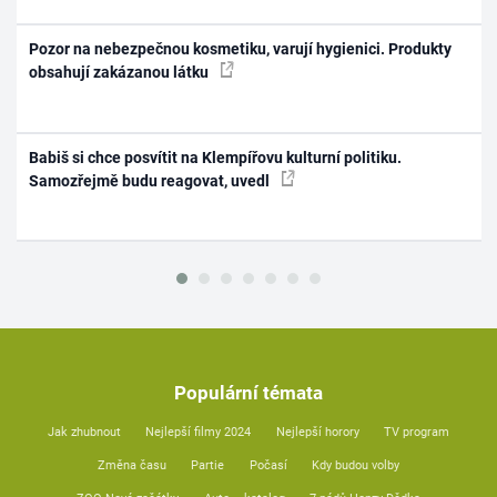
Pozor na nebezpečnou kosmetiku, varují hygienici. Produkty
obsahují zakázanou látku
Babiš si chce posvítit na Klempířovu kulturní politiku.
Samozřejmě budu reagovat, uvedl
Populární témata
Jak zhubnout
Nejlepší filmy 2024
Nejlepší horory
TV program
Změna času
Partie
Počasí
Kdy budou volby