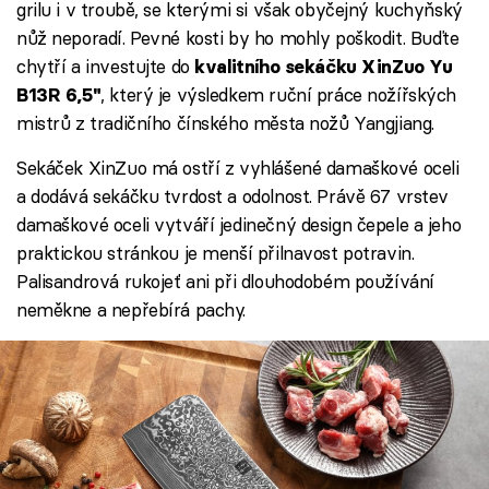
grilu i v troubě, se kterými si však obyčejný kuchyňský
nůž neporadí. Pevné kosti by ho mohly poškodit. Buďte
chytří a investujte do
kvalitního sekáčku XinZuo Yu
, který je výsledkem ruční práce nožířských
B13R 6,5"
mistrů z tradičního čínského města nožů Yangjiang.
Sekáček XinZuo má ostří z vyhlášené damaškové oceli
a dodává sekáčku tvrdost a odolnost. Právě 67 vrstev
damaškové oceli vytváří jedinečný design čepele a jeho
praktickou stránkou je menší přilnavost potravin.
Palisandrová rukojeť ani při dlouhodobém používání
neměkne a nepřebírá pachy.