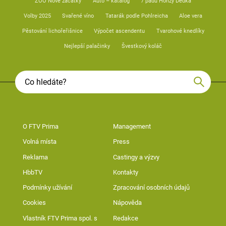
ZOO Nové začátky
Auto – katalog
7 pádů Honzy Dědka
Volby 2025
Svařené víno
Tatarák podle Pohlreicha
Aloe vera
Pěstování lichořeřišnice
Výpočet ascendentu
Tvarohové knedlíky
Nejlepší palačinky
Švestkový koláč
O FTV Prima
Management
Volná místa
Press
Reklama
Castingy a výzvy
HbbTV
Kontakty
Podmínky užívání
Zpracování osobních údajů
Cookies
Nápověda
Vlastník FTV Prima spol. s
Redakce