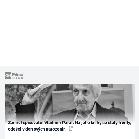
Zemřel spisovatel Vladimír Páral. Na jeho knihy se stály fronty,
odešel v den svých narozenin