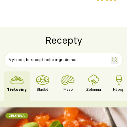
Recepty
Těstoviny
Sladké
Maso
Zelenina
Nápoje
ZELENINA