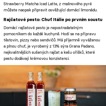
Strawberry Matcha Iced Latte, z malinového pyré
můžete naopak připravit osvěžující domácí limonádu.
Rajčatové pesto: Chuť Itálie po prvním soustu
Domácí rajčatové pesto je nepostradatelným
pomocníkem do každé kuchyně. Hodí se na přípravu
těstovin, pizzy nebo sendvičů. Má příjemně vyváženou
a plnou chuť, je vyrobený z 13% sýra Grana Padano,
nejkvalitnějších sušených rajčat a kešu oříšků, které
pestu dodávají krémovou konzistenci.