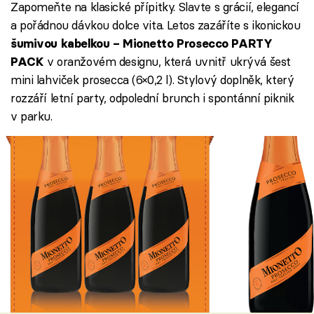
Zapomeňte na klasické přípitky. Slavte s grácií, elegancí
a pořádnou dávkou dolce vita. Letos zazáříte s ikonickou
šumivou kabelkou – Mionetto Prosecco PARTY
v oranžovém designu, která uvnitř ukrývá šest
PACK
mini lahviček prosecca (6×0,2 l). Stylový doplněk, který
rozzáří letní party, odpolední brunch i spontánní piknik
v parku.