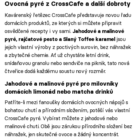
Ovocná pyré z CrossCafe a další dobroty
Kavárenský řetězec CrossCafe představuje novou řadu
domácích produktů, ze kterých si můžete připravit
osvědčené recepty i vy sami.
Jahodové a malinové
jsou
pyré, rajčatové pesto a Slaný Toffee karamel
jejich vlastní výroby z poctivých surovin, bez náhražek
a zbytečné chemie. Ať už chystáte letní drink,
snídaňovou granolu nebo sendviče na piknik, tato nová
čtveřice dodá každému soustu nový rozměr.
Jahodové a malinové pyré pro milovníky
domácích limonád nebo matcha drinků
Patříte-li mezi fanoušky domácích ovocných nápojů s
bohatou chutí a přírodním složením, potěší vás vlastní
CrossCafe pyré. Vybírat můžete z jahodové nebo
malinové chuti. Obě jsou zárukou přírodního složení bez
náhražek, jen skutečné ovoce a žádný koncentrát.