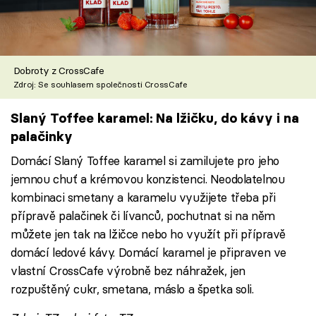
Dobroty z CrossCafe
Zdroj: Se souhlasem společnosti CrossCafe
Slaný Toffee karamel: Na lžičku, do kávy i na
palačinky
Domácí Slaný Toffee karamel si zamilujete pro jeho
jemnou chuť a krémovou konzistenci. Neodolatelnou
kombinaci smetany a karamelu využijete třeba při
přípravě palačinek či lívanců, pochutnat si na něm
můžete jen tak na lžičce nebo ho využít při přípravě
domácí ledové kávy. Domácí karamel je připraven ve
vlastní CrossCafe výrobně bez náhražek, jen
rozpuštěný cukr, smetana, máslo a špetka soli.