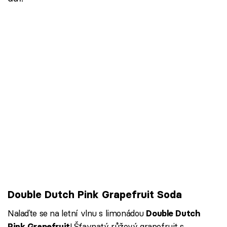
Double Dutch Pink Grapefruit Soda
Nalaďte se na letní vlnu s limonádou
Double Dutch
! Šťavnatý růžový grapefruit s
Pink Grapefruit