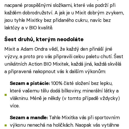
nacpané prospěšnými složkami, které vás podrží při
každém dobrodružství. A jak je u Mixit dobrým zvykem,
jsou tyhle Mixitky bez přidaného cukru, navíc bez
laktózy a v BIO kvalitě.
Šest druhů, kterým neodoláte
Mixit a Adam Ondra vědí, že každý den přináší jiné
výzvy, a proto pro vás připravili celou paletu chutí. Šest
unikátních Action BIO Mixitek, každá jiná, každá skvělá
a připravená nakopnout vás k dalším výkonům:
100% čisté složení bez lepku,
Sezam a pistácie:
které vašemu tělu dodá bílkoviny, minerální látky a
vlákninu. Méně je někdy (v tomto případě vždycky)
více.
Tahle Mixitka vás při sportovním
Sezam a mandle:
výkonu nenechá na holičkách. Naopak vás vytáhne