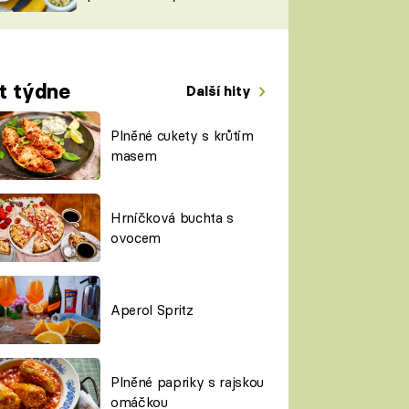
TORKY
ESH
t týdne
Další hity
Plněné cukety s krůtím
masem
Hrníčková buchta s
ovocem
Aperol Spritz
Plněné papriky s rajskou
omáčkou