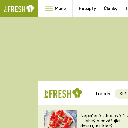
Menu
Recepty
Články
T
Oblíbené
Přílohy
recepty
HRANOLKY
HOUBY
KNEDLÍKY
DÝNĚ
KAŠE
RYCHLOVKY
Trendy:
Kuř
Populární
Videorecept
Nepečené jahodové ře
– lehký a osvěžující
kuchaři
dezert, na který
TEĎ VAŘÍ ŠÉF!