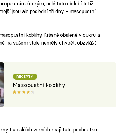
masopustním úterým, celé toto období totiž
ámější jsou ale poslední tři dny – masopustní
asopustní koblihy. Krásně obalené v cukru a
ně na vašem stole neměly chybět, obzvlášť
RECEPTY
Masopustní koblihy
y. I v dalších zemích mají tuto pochoutku