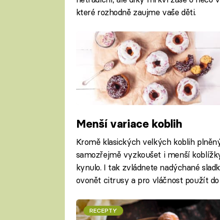
které rozhodně zaujme vaše děti.
Menší variace koblih
Kromě klasických velkých koblih pln
samozřejmě vyzkoušet i menší koblížky
kynulo. I tak zvládnete nadýchané sladké
ovonět citrusy a pro vláčnost použít do
RECEPTY