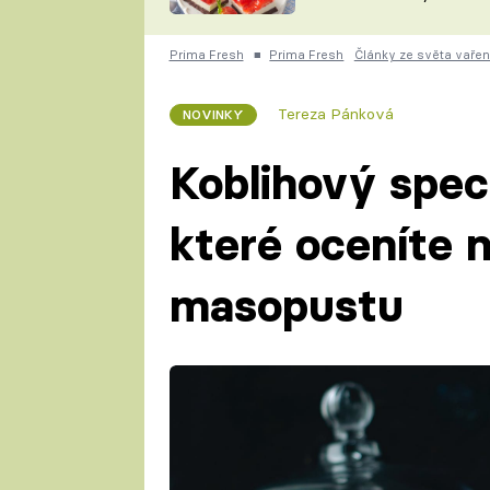
nepotřebujete troubu
ZDENĚK
ČESKO NA TALÍŘI
POHLREICH
Prima Fresh
■
Prima Fresh
Články ze světa vařen
KAROLÍNA,
JAROSLAV SAPÍK
DOMÁCÍ
Tereza Pánková
NOVINKY
KUCHAŘKA
KAROLÍNA
KAMBERSKÁ
Koblihový speci
které oceníte 
masopustu