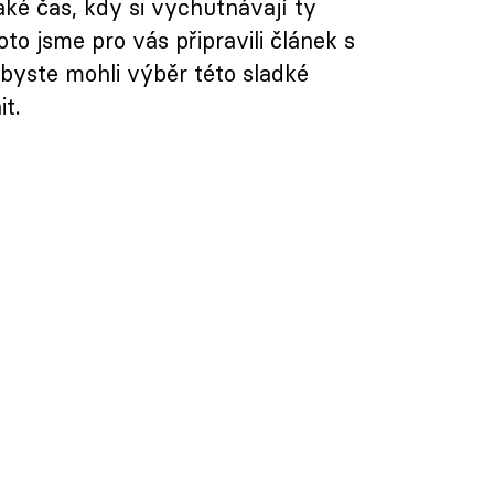
aké čas, kdy si vychutnávají ty
oto jsme pro vás připravili článek s
byste mohli výběr této sladké
t.