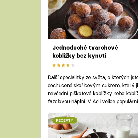
Jednoduché tvarohové
koblížky bez kynutí
Další specialitky ze světa, o kterých js
dochucené skořicovým cukrem, který ji
nevšední piškotové koblížky nebo koblí
fazolovou náplní. V Asii velice populární
RECEPTY