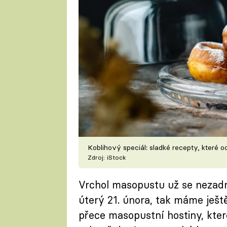
Koblihový speciál: sladké recepty, které
Zdroj: iStock
Vrchol masopustu už se nezadrž
úterý 21. února, tak máme ješt
přece masopustní hostiny, kter