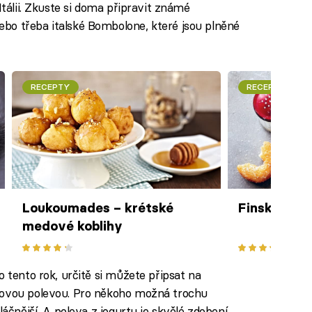
Itálii. Zkuste si doma připravit známé
bo třeba italské Bombolone, které jsou plněné
RECEPTY
RECEPTY
Loukoumades – krétské
Finské kobl
medové koblihy
o tento rok, určitě si můžete připsat na
tovou polevou. Pro někoho možná trochu
láčnější. A poleva z jogurtu je skvělé zdobení,