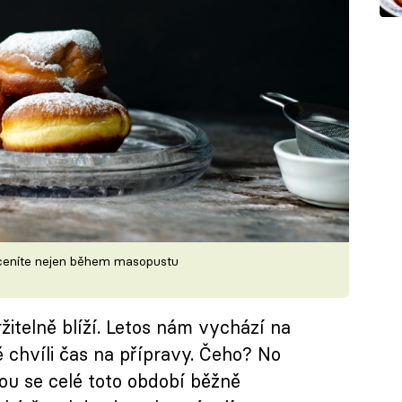
 oceníte nejen během masopustu
itelně blíží. Letos nám vychází na
ě chvíli čas na přípravy. Čeho? No
ou se celé toto období běžně