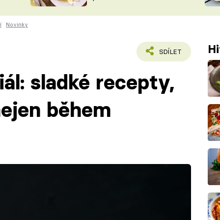
ŠÉFREDAK
VYCHYTÁVKY
í
Novinky
SOUTĚŽ FR
NA NÁKUPECH
ČASOPIS
Hi
SDÍLET
ál: sladké recepty,
nejen během