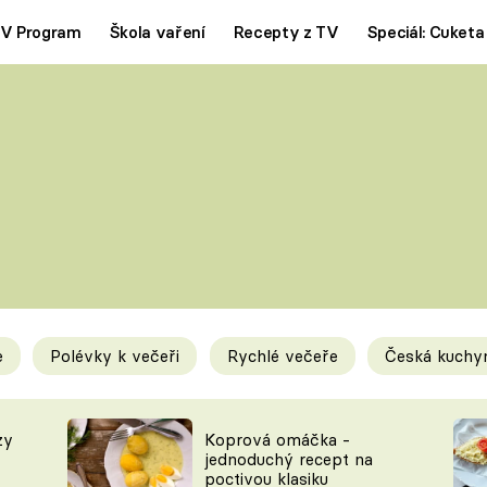
V Program
Škola vaření
Recepty z TV
Speciál: Cuketa
Polévky
Saláty
ČESKÁ KLASIKA
TĚSTOVIN
SILNÉ VÝVARY
SLADKÉ
KRÉMOVÉ
BEZMASÁ J
e
Polévky k večeři
Rychlé večeře
Česká kuchy
y
Tipy a triky
Novink
zy
Koprová omáčka -
jednoduchý recept na
poctivou klasiku
KAM ZA JÍDLEM
BLOG