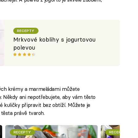
RECEPTY
Mrkvové koblihy s jogurtovou
polevou
ěných krémy a marmeládami můžete
. Někdy ani nepotřebujete, aby vám těsto
 kuličky připravit bez obtíží. Můžete je
 těsta právě tvaroh.
RECEPTY
RECEPTY