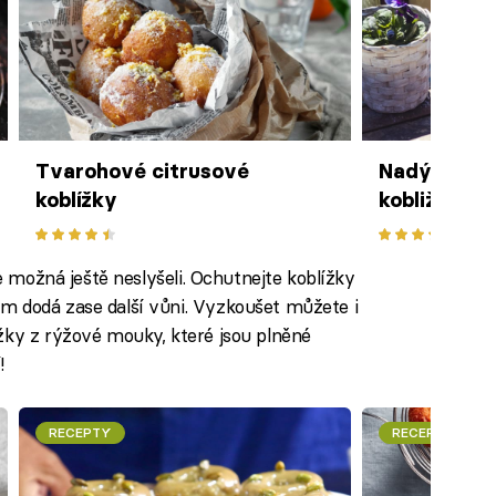
Tvarohové citrusové
Nadýchané
koblížky
kobližky
te možná ještě neslyšeli. Ochutnejte koblížky
m dodá zase další vůni. Vyzkoušet můžete i
žky z rýžové mouky, které jsou plněné
!
RECEPTY
RECEPTY