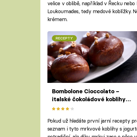
velice v oblibě, například v Řecku nebo 
Loukoumades, tedy medové koblížky. Ne
krémem.
RECEPTY
Bombolone Cioccolato –
italské čokoládové koblihy
plněné nugátovým krémem
Pokud už hledáte první jarní recepty pr
seznam i tyto mrkvové koblihy s jogur
netradiční, ale díky mrkvi zase o něco v