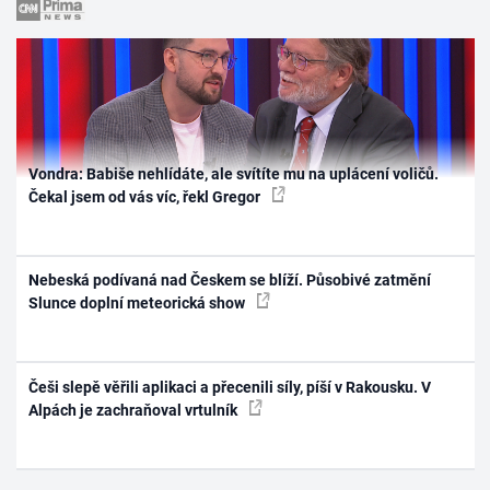
Vondra: Babiše nehlídáte, ale svítíte mu na uplácení voličů.
Čekal jsem od vás víc, řekl Gregor
Nebeská podívaná nad Českem se blíží. Působivé zatmění
Slunce doplní meteorická show
Češi slepě věřili aplikaci a přecenili síly, píší v Rakousku. V
Alpách je zachraňoval vrtulník