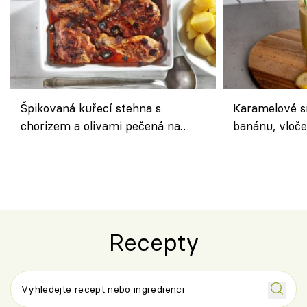
Špikovaná kuřecí stehna s
Karamelové s
chorizem a olivami pečená na
banánu, vloče
letní zelenině – šťavnaté maso s
snídaně do sk
výraznou chutí inspirovanou
Španělskem
Recepty