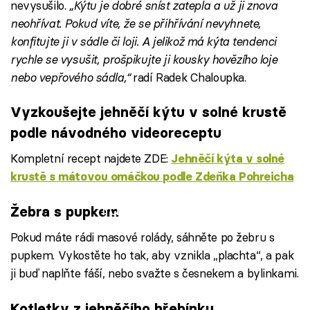
nevysušilo.
„Kýtu je dobré sníst zatepla a už ji znova
neohřívat. Pokud víte, že se přihřívání nevyhnete,
konfitujte ji v sádle či loji. A jelikož má kýta tendenci
rychle se vysušit, prošpikujte ji kousky hovězího loje
nebo vepřového sádla,“
radí Radek Chaloupka.
Vyzkoušejte jehněčí kýtu v solné krustě
podle návodného videoreceptu
Kompletní recept najdete ZDE:
Jehněčí kýta v solné
krustě s mátovou omáčkou podle Zdeňka Pohreicha
Failed to fetch
Žebra s pupkem
Pokud máte rádi masové rolády, sáhněte po žebru s
pupkem. Vykostěte ho tak, aby vznikla „plachta“, a pak
ji buď naplňte fáší, nebo svažte s česnekem a bylinkami.
Kotletky z jehněčího hřebínku