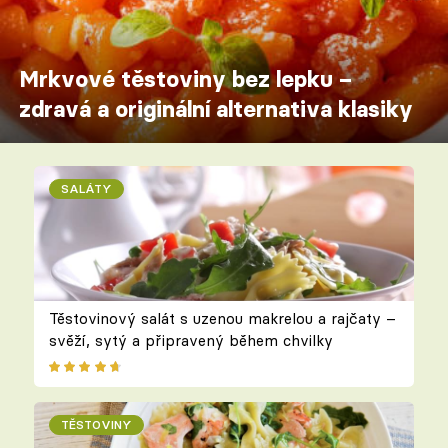
Mrkvové těstoviny bez lepku –
zdravá a originální alternativa klasiky
SALÁTY
Těstovinový salát s uzenou makrelou a rajčaty –
svěží, sytý a připravený během chvilky
TĚSTOVINY