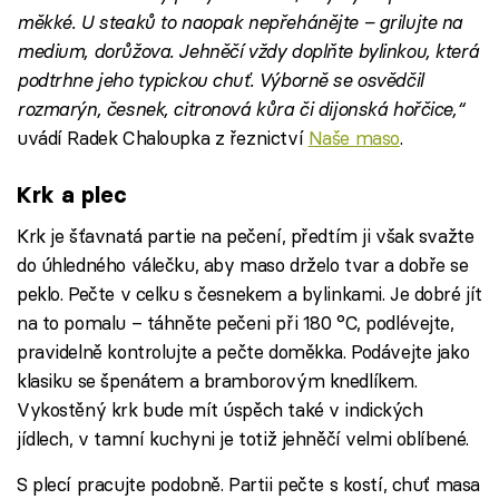
měkké. U steaků to naopak nepřehánějte – grilujte na
medium, dorůžova. Jehněčí vždy doplňte bylinkou, která
podtrhne jeho typickou chuť. Výborně se osvědčil
rozmarýn, česnek, citronová kůra či dijonská hořčice,“
uvádí Radek Chaloupka z řeznictví
Naše maso
.
Krk a plec
Krk je šťavnatá partie na pečení, předtím ji však svažte
do úhledného válečku, aby maso drželo tvar a dobře se
peklo. Pečte v celku s česnekem a bylinkami. Je dobré jít
na to pomalu – táhněte pečeni při 180 °C, podlévejte,
pravidelně kontrolujte a pečte doměkka. Podávejte jako
klasiku se špenátem a bramborovým knedlíkem.
Vykostěný krk bude mít úspěch také v indických
jídlech, v tamní kuchyni je totiž jehněčí velmi oblíbené.
S plecí pracujte podobně. Partii pečte s kostí, chuť masa