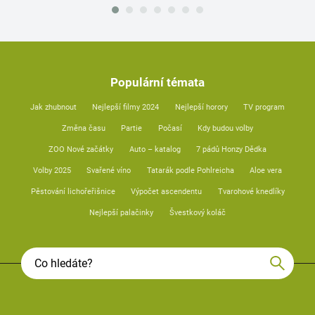
Populární témata
Jak zhubnout
Nejlepší filmy 2024
Nejlepší horory
TV program
Změna času
Partie
Počasí
Kdy budou volby
ZOO Nové začátky
Auto – katalog
7 pádů Honzy Dědka
Volby 2025
Svařené víno
Tatarák podle Pohlreicha
Aloe vera
Pěstování lichořeřišnice
Výpočet ascendentu
Tvarohové knedlíky
Nejlepší palačinky
Švestkový koláč