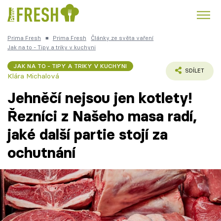
Prima Fresh
■
Prima Fresh
Články ze světa vaření
Kuře
Polévky k večeři
Rychlé večeře
Jak na to - Tipy a triky v kuchyni
Trendy:
JAK NA TO - TIPY A TRIKY V KUCHYNI
Česká kuchyně
Čokoláda
SDÍLET
Klára Michalová
Jehněčí nejsou jen kotlety!
Řezníci z Našeho masa radí,
jaké další partie stojí za
Témata
ochutnání
Recepty
Články
TV Program