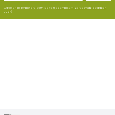
Odesláním formuláře souhlasíte s
podmínkami zpracování osobních
údajů