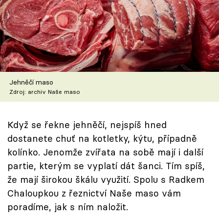
Škola vaření
Recepty z TV
Speciál: Cuketa
Těhotnej kuchař
Jehněčí maso
Zdroj: archiv Naše maso
Sledujte prima+
Když se řekne jehněčí, nejspíš hned
Přihlášení
dostanete chuť na kotletky, kýtu, případně
kolínko. Jenomže zvířata na sobě mají i další
partie, kterým se vyplatí dát šanci. Tím spíš,
Sledujte nás
že mají širokou škálu využití. Spolu s Radkem
Chaloupkou z řeznictví Naše maso vám
poradíme, jak s ním naložit.