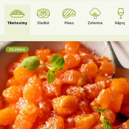
Těstoviny
Sladké
Maso
Zelenina
Nápoje
ZELENINA