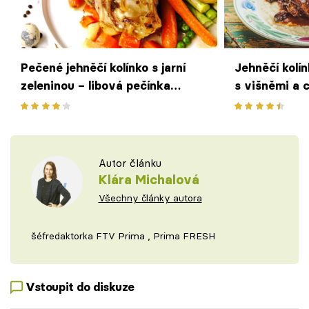
Pečené jehněčí kolínko s jarní
Jehněčí kolín
zeleninou – libová pečínka
s višněmi a 
ozdobí sváteční tabuli
Autor článku
Klára Michalová
Všechny články autora
šéfredaktorka FTV Prima , Prima FRESH
Vstoupit do diskuze