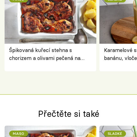
Špikovaná kuřecí stehna s
Karamelové s
chorizem a olivami pečená na
banánu, vloče
letní zelenině – šťavnaté maso s
snídaně do sk
výraznou chutí inspirovanou
Španělskem
Přečtěte si také
MASO
SLADKÉ