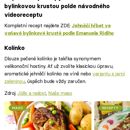
bylinkovou krustou polde návodného
videoreceptu
Kompletní recept najdete ZDE:
Jehněčí hřbet ve
voňavé bylinkové krustě podle Emanuela Ridiho
Failed to fetch
Kolínko
Dlouze pečené kolínko je takřka synonymem
velikonoční hostiny. Ať už zvolíte klasickou úpravu,
aromatické jehněčí kolínko na víně nebo
variantu s jarní
zeleninou
, úspěch bude vždy zaručen.
Zdroj:
Jídlo a radost
,
Naše maso
MASO
RECEPTY