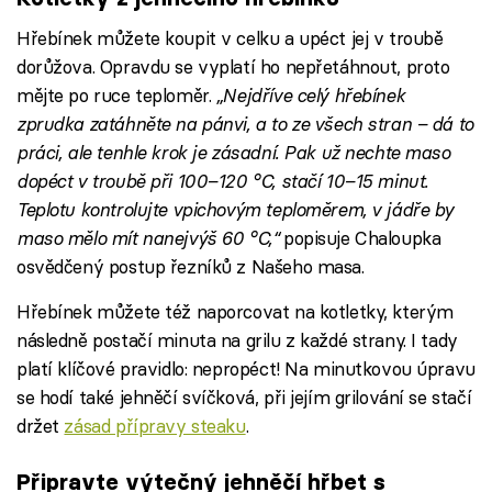
Hřebínek můžete koupit v celku a upéct jej v troubě
dorůžova. Opravdu se vyplatí ho nepřetáhnout, proto
mějte po ruce teploměr.
„Nejdříve celý hřebínek
zprudka zatáhněte na pánvi, a to ze všech stran – dá to
práci, ale tenhle krok je zásadní. Pak už nechte maso
dopéct v troubě při 100–120 °C, stačí 10–15 minut.
Teplotu kontrolujte vpichovým teploměrem, v jádře by
maso mělo mít nanejvýš 60 °C,“
popisuje Chaloupka
osvědčený postup řezníků z Našeho masa.
Hřebínek můžete též naporcovat na kotletky, kterým
následně postačí minuta na grilu z každé strany. I tady
platí klíčové pravidlo: nepropéct! Na minutkovou úpravu
se hodí také jehněčí svíčková, při jejím grilování se stačí
držet
zásad přípravy steaku
.
Připravte výtečný jehněčí hřbet s