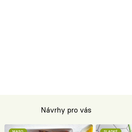
Návrhy pro vás
MASO
SLADKÉ