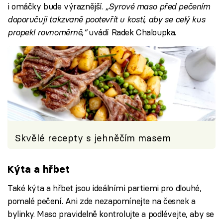
i omáčky bude výraznější.
„Syrové maso před pečením
doporučuji takzvaně pootevřít u kosti, aby se celý kus
propekl rovnoměrně,“
uvádí Radek Chaloupka.
Skvělé recepty s jehněčím masem
Kýta a hřbet
Také kýta a hřbet jsou ideálními partiemi pro dlouhé,
pomalé pečení. Ani zde nezapomínejte na česnek a
bylinky. Maso pravidelně kontrolujte a podlévejte, aby se