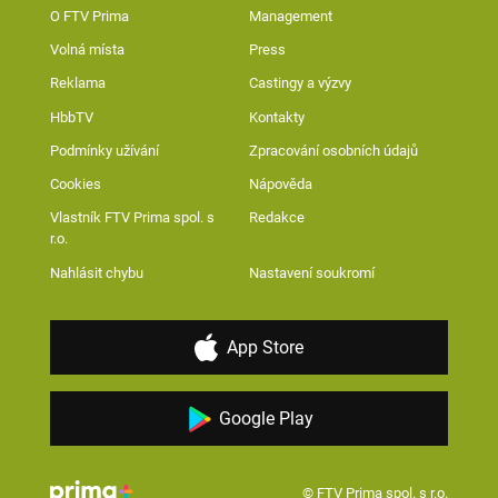
O FTV Prima
Management
Volná místa
Press
Reklama
Castingy a výzvy
HbbTV
Kontakty
Podmínky užívání
Zpracování osobních údajů
Cookies
Nápověda
Vlastník FTV Prima spol. s
Redakce
r.o.
Nahlásit chybu
Nastavení soukromí
App Store
Google Play
© FTV Prima spol. s r.o.