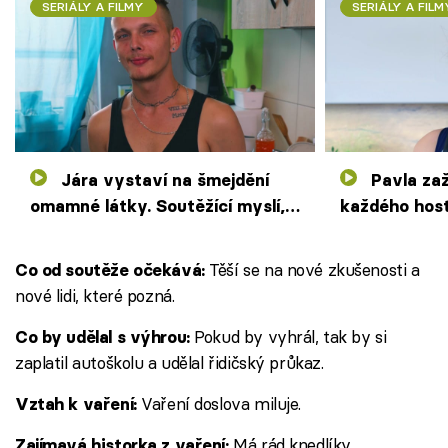
SERIÁLY A FILMY
SERIÁLY A FILM
Jára vystaví na šmejdění
Pavla zažije noční můru
omamné látky. Soutěžící myslí,
každého host
že je pod vlivem drog
soutěžící je
Těší se na nové zkušenosti a
Co od soutěže očekává:
nové lidi, které pozná.
Pokud by vyhrál, tak by si
Co by udělal s výhrou:
zaplatil autoškolu a udělal řidičský průkaz.
Vaření doslova miluje.
Vztah k vaření:
Má rád knedlíky
Zajímavá historka z vaření: