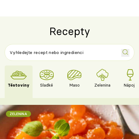
Recepty
Těstoviny
Sladké
Maso
Zelenina
Nápoje
ZELENINA