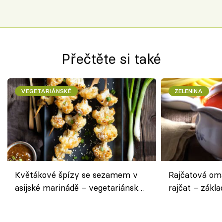
Přečtěte si také
VEGETARIÁNSKÉ
ZELENINA
Květákové špízy se sezamem v
Rajčatová om
asijské marinádě – vegetariánská
rajčat – zákla
chuťovka z grilu