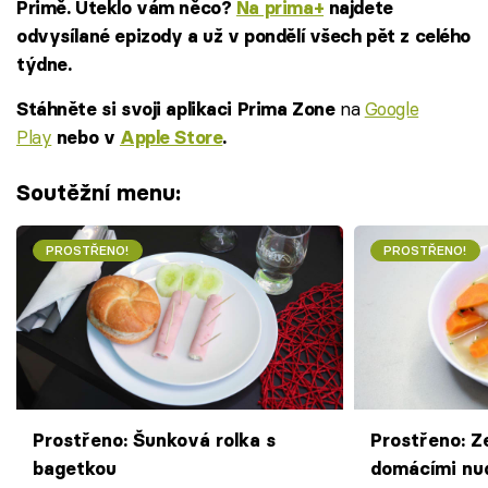
Primě. Uteklo vám něco?
Na prima+
najdete
odvysílané epizody a už v pondělí všech pět z celého
týdne.
na
Google
Stáhněte si svoji aplikaci Prima Zone
Play
nebo v
Apple Store
.
Soutěžní menu:
PROSTŘENO!
PROSTŘENO!
Prostřeno: Šunková rolka s
Prostřeno: Z
bagetkou
domácími nu