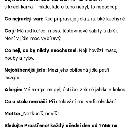
s knedlíkama – nikdo, kdo u toho nebyl, to nepochopí.
Rád připravuje jídla z italské kuchyně.
Co nejraději vaří:
Má rád kuřecí maso, těstovinové saláty a další.
Co jí:
Není v jídle moc vybíravý.
Nejí hovězí maso,
Co nejí, co by nikdy neochutnal:
houby a ryby.
Mezi jeho oblíbená jídla patří
Nejoblíbenější jídlo:
lasagne.
Má alergie na pyl, ústřice, zelené jablko a kokos.
Alergie:
Při stolování mu vadí mlaskání.
Co u stolu nesnáší:
„Nezkusíš, nevíš.“
Motto:
Sledujte Prostřeno! každý všední den od 17:55 na