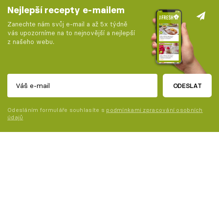
Nejlepší recepty e-mailem
Zanechte nám svůj e-mail a až 5x týdně
vás upozorníme na to nejnovější a nejlepší
z našeho webu.
ODESLAT
Odesláním formuláře souhlasíte s
podmínkami zpracování osobních
údajů