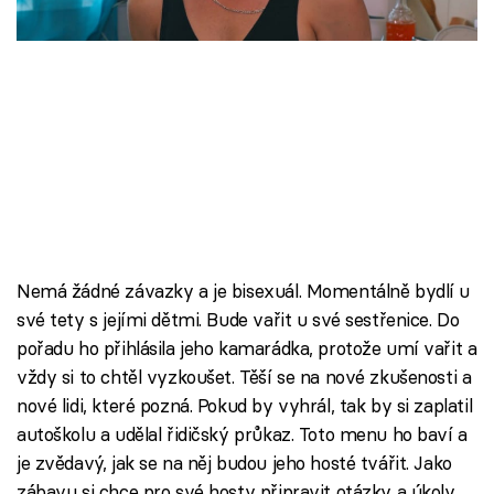
Škola vaření
Recepty z TV
Speciál: Cuketa
Těhotnej kuchař
Sledujte prima+
Nemá žádné závazky a je bisexuál. Momentálně bydlí u
Přihlášení
své tety s jejími dětmi. Bude vařit u své sestřenice. Do
pořadu ho přihlásila jeho kamarádka, protože umí vařit a
vždy si to chtěl vyzkoušet. Těší se na nové zkušenosti a
Sledujte nás
nové lidi, které pozná. Pokud by vyhrál, tak by si zaplatil
autoškolu a udělal řidičský průkaz. Toto menu ho baví a
je zvědavý, jak se na něj budou jeho hosté tvářit. Jako
zábavu si chce pro své hosty připravit otázky a úkoly,