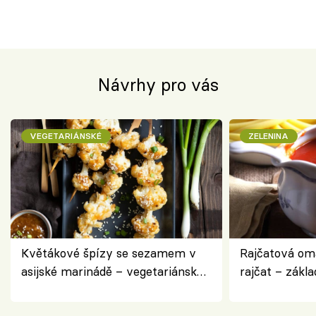
Návrhy pro vás
VEGETARIÁNSKÉ
ZELENINA
Květákové špízy se sezamem v
Rajčatová om
asijské marinádě – vegetariánská
rajčat – zákla
chuťovka z grilu