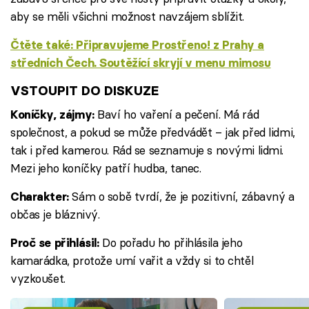
aby se měli všichni možnost navzájem sblížit.
Čtěte také: Připravujeme Prostřeno! z Prahy a
středních Čech. Soutěžící skryjí v menu mimosu
VSTOUPIT DO DISKUZE
Baví ho vaření a pečení. Má rád
Koníčky, zájmy:
společnost, a pokud se může předvádět – jak před lidmi,
tak i před kamerou. Rád se seznamuje s novými lidmi.
Mezi jeho koníčky patří hudba, tanec.
Sám o sobě tvrdí, že je pozitivní, zábavný a
Charakter:
občas je bláznivý.
Do pořadu ho přihlásila jeho
Proč se přihlásil:
kamarádka, protože umí vařit a vždy si to chtěl
vyzkoušet.