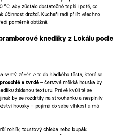
0 °C, aby zůstalo dostatečně teplé i poté, co
ak účinnost droždí. Kuchaři radí přilít všechno
ředí poměrně obtížně.
bramborové knedlíky z Lokálu podle
a samý závěr, a to do hladkého těsta, které se
iled to fetch
– čerstvá měkká houska by
proschlé a tvrdé
edlíku žádanou texturu. Právě kvůli té se
jinak by se rozdrtily na strouhanku a nesplnily
žství housky – pojímá do sebe vlhkost a má
rší rohlík, toustový chleba nebo loupák.