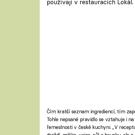
používají v restauracích Lokál.
Čím kratší seznam ingrediencí, tím zap
Tohle nepsané pravidlo se vztahuje i n
řemeslnosti v české kuchyni. „V recep
droždí, mléko, vejce, sůl a housku, ale o