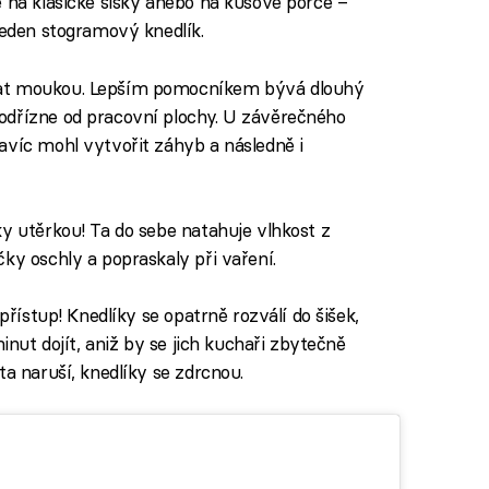
e na klasické šišky anebo na kusové porce –
jeden stogramový knedlík.
vat moukou. Lepším pomocníkem bývá dlouhý
odřízne od pracovní plochy. U závěrečného
avíc mohl vytvořit záhyb a následně i
ky utěrkou! Ta do sebe natahuje vlhkost z
ky oschly a popraskaly při vaření.
přístup! Knedlíky se opatrně rozválí do šišek,
minut dojít, aniž by se jich kuchaři zbytečně
ta naruší, knedlíky se zdrcnou.