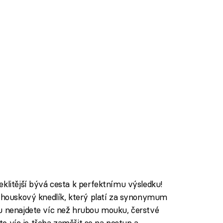
eklitější bývá cesta k perfektnímu výsledku!
a houskový knedlík, který platí za synonymum
tu nenajdete víc než hrubou mouku, čerstvé
 to víc je třeba zaměřit se na postup a