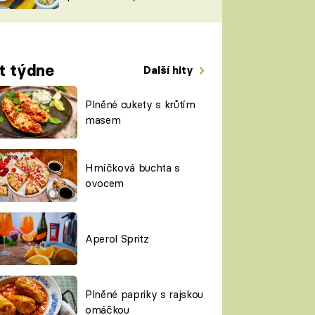
TORKY
ESH
t týdne
Další hity
Plněné cukety s krůtím
masem
Hrníčková buchta s
ovocem
Aperol Spritz
Plněné papriky s rajskou
omáčkou