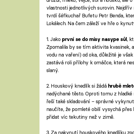
vlastnosti jednotlivých surovin. Nejdřív 
tvrdí šéfkuchař Bufetu Petr Benda, kt
Lokálech. Na čem záleží ve hře o kynut
1. Jako
, k
první se do mísy nasype sůl
Zpomalila by se tím aktivita kvasinek, a
vodu na vaření) od oka, důležité je však
zastává roli přílohy k omáčce, která nes
slaný.
2. Houskový knedlík si žádá
hrubě mle
nadýchané těsto. Oproti tomu z hladké 
řeší také skladování – správné vykynut
naučíte, že pomleté obilí vysychá přes 
přidat víc tekutiny než v zimě.
3. Za nakynutí houskového knedlíku zo