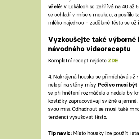
! V Lokálech se zahřívá na 40 až 5
vřelé
se ochladí v míse s moukou, a posílilo t
mléko najednou – zadělané těsto se už 
Vyzkoušejte také výborné 
návodného videoreceptu
Kompletní recept najdete
ZDE
4. Nakrájená houska se přimíchává až n
Fa
nelepí na stěny mísy.
Pečivo musí být 
se při hnětení rozmáčela a nedala by kn
kostičky zapracovávají svižně a jemně, 
svou misi. Odhadnout se musí také mno
tendenci vysušovat těsto.
Místo housky lze použít i sta
Tip navíc: