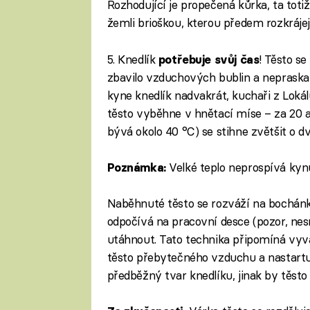
Rozhodující je propečená kůrka, ta toti
žemli brioškou, kterou předem rozkráje
5. Knedlík
! Těsto s
potřebuje svůj čas
zbavilo vzduchových bublin a nepraska
kyne knedlík nadvakrát, kuchaři z Lok
těsto vyběhne v hnětací míse – za 20 a
bývá okolo 40 °C) se stihne zvětšit o dv
Velké teplo neprospívá kynut
Poznámka:
Naběhnuté těsto se rozváží na bochánk
odpočívá na pracovní desce (pozor, nes
utáhnout. Tato technika připomíná vyva
těsto přebytečného vzduchu a nastartu
předběžný tvar knedlíku, jinak by těsto 