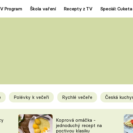
V Program
Škola vaření
Recepty z TV
Speciál: Cuketa
Polévky
Saláty
ČESKÁ KLASIKA
TĚSTOVIN
SILNÉ VÝVARY
SLADKÉ
KRÉMOVÉ
BEZMASÁ J
e
Polévky k večeři
Rychlé večeře
Česká kuchy
y
Tipy a triky
Novink
zy
Koprová omáčka -
jednoduchý recept na
poctivou klasiku
KAM ZA JÍDLEM
BLOG