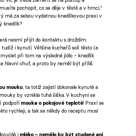
musíte pochopit, co se děje v těstě a v hrnci,“
erý má za sebou vydatnou knedlíkovou praxi v
ý knedlík?
terá nesmí přijít do kontaktu s droždím.
 tudíž i kynutí. Většina kuchařů solí těsto (a
 myslet při tom na výsledné jídlo – knedlík
e hlavní chuť, a proto by neměl být příliš
, ta totiž zajistí dokonale kynuté a
tou mouku
mouky by vznikla tuhá šiška. V kuchyni se
í podpoří
! Praxí se
mouka o pokojové teplotě
léto rychleji, a tak se někdy do receptu musí
dpovídá i
mléko – nemělo by být studené ani