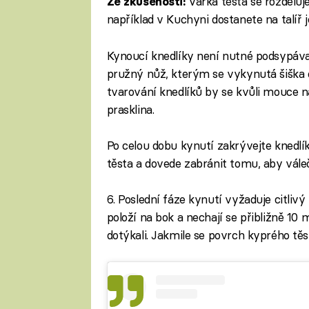
Várka těsta se rozděluj
Ze zkušenosti:
například v Kuchyni dostanete na talíř 
Kynoucí knedlíky není nutné podsypá
pružný nůž, kterým se vykynutá šiška 
tvarování knedlíků by se kvůli mouce n
prasklina.
Po celou dobu kynutí zakrývejte knedlí
těsta a dovede zabránit tomu, aby váleč
6. Poslední fáze kynutí vyžaduje citlivý 
položí na bok a nechají se přibližně 10 
dotýkali. Jakmile se povrch kyprého těs