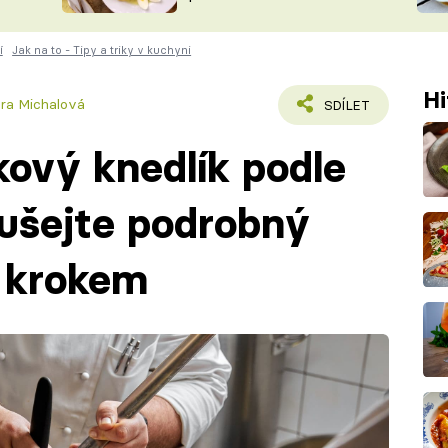
ŠÉFREDAK
VYCHYTÁVKY
í
Jak na to - Tipy a triky v kuchyni
SOUTĚŽ FR
NA NÁKUPECH
ČASOPIS
Hi
ára Michalová
SDÍLET
ový knedlík podle
ušejte podrobný
a krokem