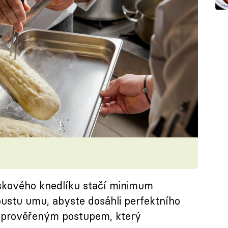
skového knedlíku stačí minimum
poustu umu, abyste dosáhli perfektního
t prověřeným postupem, který