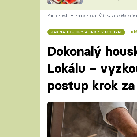
nepotřebujete troubu
ZDENĚK
ČESKO NA TALÍŘI
POHLREICH
Prima Fresh
■
Prima Fresh
Články ze světa vařen
KAROLÍNA,
JAROSLAV SAPÍK
DOMÁCÍ
Kl
JAK NA TO - TIPY A TRIKY V KUCHYNI
KUCHAŘKA
KAROLÍNA
KAMBERSKÁ
Dokonalý housk
Lokálu – vyzko
postup krok z