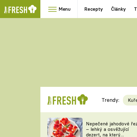
Menu
Recepty
Články
T
Oblíbené
Přílohy
recepty
HRANOLKY
HOUBY
KNEDLÍKY
DÝNĚ
KAŠE
RYCHLOVKY
Trendy:
Kuř
Populární
Videorecept
Nepečené jahodové ře
– lehký a osvěžující
kuchaři
dezert, na který
TEĎ VAŘÍ ŠÉF!