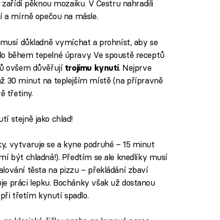
ž zařídí pěknou mozaiku. V Čestru nahradili
jí a mírně opečou na másle.
e musí důkladně vymíchat a prohníst, aby se
lo během tepelné úpravy. Ve spoustě receptů
álů ovšem důvěřují
. Nejprve
trojímu kynutí
ž 30 minut na teplejším místě (na přípravně
ě třetiny.
í stejně jako chlad!
y, vytvaruje se a kyne podruhé – 15 minut
mí být chladná!). Předtím se ale knedlíky musí
lování těsta na pizzu – překládání zbaví
je práci lepku. Bochánky však už dostanou
při třetím kynutí spadlo.