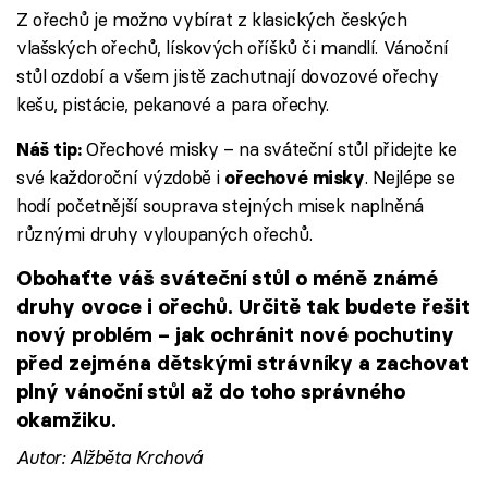
Z ořechů je možno vybírat z klasických českých
vlašských ořechů, lískových oříšků či mandlí. Vánoční
stůl ozdobí a všem jistě zachutnají dovozové ořechy
kešu, pistácie, pekanové a para ořechy.
Ořechové misky – na sváteční stůl přidejte ke
Náš tip:
své každoroční výzdobě i
. Nejlépe se
ořechové misky
hodí početnější souprava stejných misek naplněná
různými druhy vyloupaných ořechů.
Obohaťte váš sváteční stůl o méně známé
druhy ovoce i ořechů. Určitě tak budete řešit
nový problém – jak ochránit nové pochutiny
před zejména dětskými strávníky a zachovat
plný vánoční stůl až do toho správného
okamžiku.
Autor: Alžběta Krchová