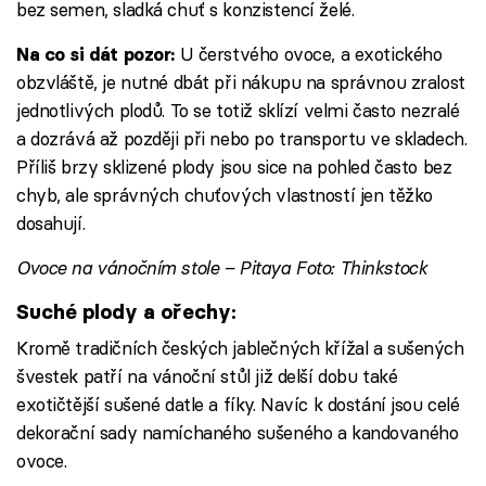
bez semen, sladká chuť s konzistencí želé.
U čerstvého ovoce, a exotického
Na co si dát pozor:
obzvláště, je nutné dbát při nákupu na správnou zralost
jednotlivých plodů. To se totiž sklízí velmi často nezralé
a dozrává až později při nebo po transportu ve skladech.
Příliš brzy sklizené plody jsou sice na pohled často bez
chyb, ale správných chuťových vlastností jen těžko
dosahují.
Ovoce na vánočním stole – Pitaya Foto: Thinkstock
Suché plody a ořechy:
Kromě tradičních českých jablečných křížal a sušených
švestek patří na vánoční stůl již delší dobu také
exotičtější sušené datle a fíky. Navíc k dostání jsou celé
dekorační sady namíchaného sušeného a kandovaného
ovoce.