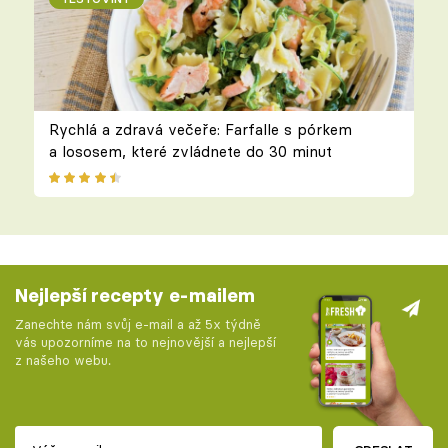
Rychlá a zdravá večeře: Farfalle s pórkem
a lososem, které zvládnete do 30 minut
Nejlepší recepty e-mailem
Zanechte nám svůj e-mail a až 5x týdně
vás upozorníme na to nejnovější a nejlepší
z našeho webu.