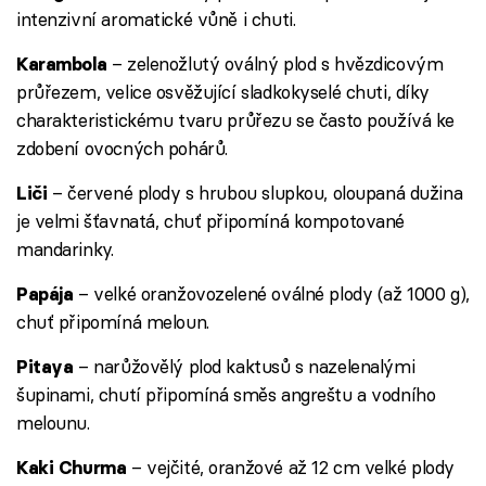
intenzivní aromatické vůně i chuti.
– zelenožlutý oválný plod s hvězdicovým
Karambola
průřezem, velice osvěžující sladkokyselé chuti, díky
charakteristickému tvaru průřezu se často používá ke
zdobení ovocných pohárů.
– červené plody s hrubou slupkou, oloupaná dužina
Liči
je velmi šťavnatá, chuť připomíná kompotované
mandarinky.
– velké oranžovozelené oválné plody (až 1000 g),
Papája
chuť připomíná meloun.
– narůžovělý plod kaktusů s nazelenalými
Pitaya
šupinami, chutí připomíná směs angreštu a vodního
melounu.
– vejčité, oranžové až 12 cm velké plody
Kaki Churma