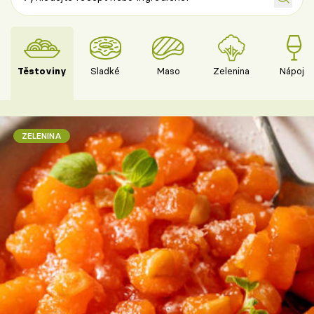
Těstoviny
Sladké
Maso
Zelenina
Nápoje
ZELENINA