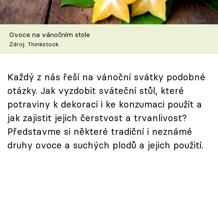
Škola vaření
Recepty z TV
Ovoce na vánočním stole
Zdroj: Thinkstock
Speciál: Cuketa
Každý z nás řeší na vánoční svátky podobné
Těhotnej kuchař
otázky. Jak vyzdobit sváteční stůl, které
potraviny k dekoraci i ke konzumaci použít a
Sledujte prima+
jak zajistit jejich čerstvost a trvanlivost?
Představme si některé tradiční i neznámé
Přihlášení
druhy ovoce a suchých plodů a jejich použití.
Sledujte nás