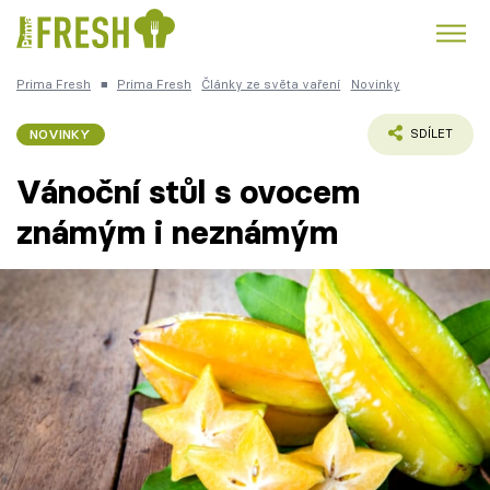
Prima Fresh
■
Prima Fresh
Články ze světa vaření
Novinky
Kuře
Polévky k večeři
Rychlé večeře
Trendy:
NOVINKY
SDÍLET
Česká kuchyně
Čokoláda
Vánoční stůl s ovocem
známým i neznámým
Témata
Recepty
Články
TV Program