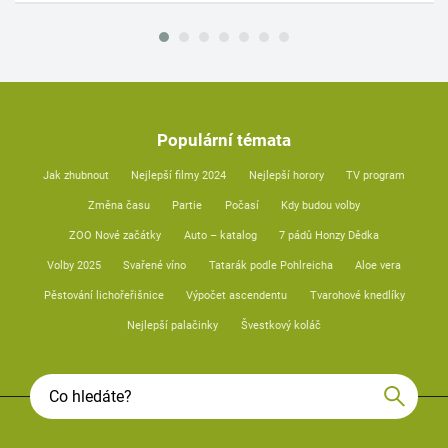
Populární témata
Jak zhubnout
Nejlepší filmy 2024
Nejlepší horory
TV program
Změna času
Partie
Počasí
Kdy budou volby
ZOO Nové začátky
Auto – katalog
7 pádů Honzy Dědka
Volby 2025
Svařené víno
Tatarák podle Pohlreicha
Aloe vera
Pěstování lichořeřišnice
Výpočet ascendentu
Tvarohové knedlíky
Nejlepší palačinky
Švestkový koláč