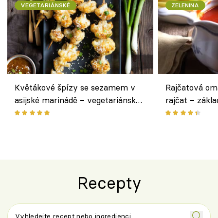
VEGETARIÁNSKÉ
ZELENINA
Květákové špízy se sezamem v
Rajčatová om
asijské marinádě – vegetariánská
rajčat – zákla
chuťovka z grilu
Recepty