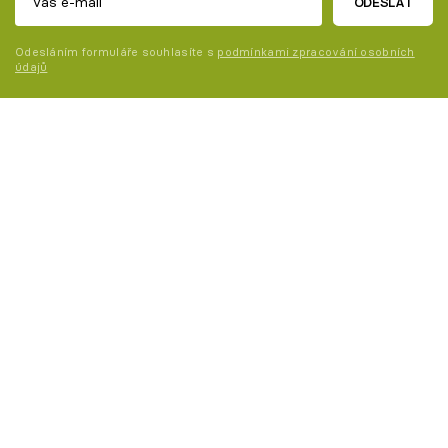
ODESLAT
Odesláním formuláře souhlasíte s
podmínkami zpracování osobních
údajů