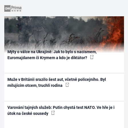
Mýty o válce na Ukrajině: Jak to bylo s nacismem,
Euromajdanem či Krymem a kdo je diktátor?
Muže v Británii srazilo šest aut, včetně policejního. Byl
milujícím otcem, truchlí rodina
Varování tajných služeb: Putin chystá test NATO. Ve hře je i
útok na české sousedy