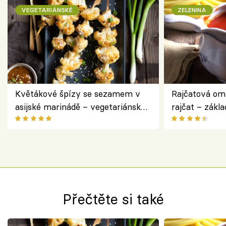
VEGETARIÁNSKÉ
ZELENINA
Květákové špízy se sezamem v
Rajčatová om
asijské marinádě – vegetariánská
rajčat – zákla
chuťovka z grilu
Přečtěte si také