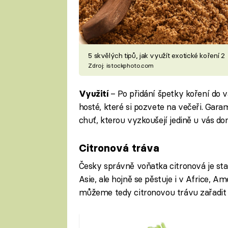
5 skvělých tipů, jak využít exotické koření 2
Zdroj: istockphoto.com
– Po přidání špetky koření do
Využití
hosté, které si pozvete na večeři. Gar
chuť, kterou vyzkoušejí jedině u vás do
Citronová tráva
Česky správně voňatka citronová je sta
Asie, ale hojně se pěstuje i v Africe, A
můžeme tedy citronovou trávu zařadit i 