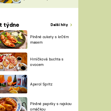
TORKY
ESH
t týdne
Další hity
Plněné cukety s krůtím
masem
Hrníčková buchta s
ovocem
Aperol Spritz
Plněné papriky s rajskou
omáčkou