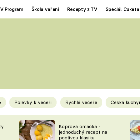
V Program
Škola vaření
Recepty z TV
Speciál: Cuketa
Polévky
Saláty
ČESKÁ KLASIKA
TĚSTOVIN
SILNÉ VÝVARY
SLADKÉ
KRÉMOVÉ
BEZMASÁ J
e
Polévky k večeři
Rychlé večeře
Česká kuchy
y
Tipy a triky
Novink
zy
Koprová omáčka -
jednoduchý recept na
poctivou klasiku
KAM ZA JÍDLEM
BLOG