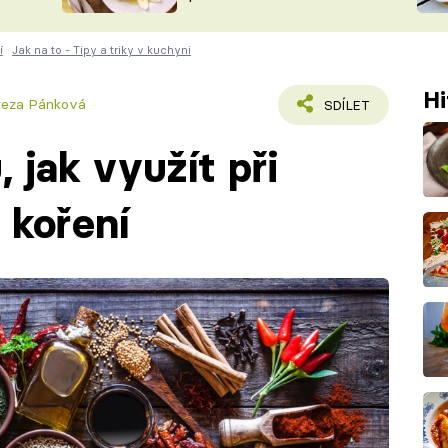
ŠÉFREDAK
VYCHYTÁVKY
í
Jak na to - Tipy a triky v kuchyni
SOUTĚŽ FR
NA NÁKUPECH
ČASOPIS
Hi
reza Pánková
SDÍLET
, jak využít při
 koření