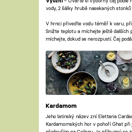
– Uvařte si výborný čaj podle 
Využití
vody, 2 šálky hrubě nasekaných stonků 
V hrnci přiveďte vodu téměř k varu, při
Snižte teplotu a míchejte ještě dalších 
míchejte, dokud se nerozpustí. Čaj podá
Kardamom
Jeho latinský název zní Elettaria Car
Kardamomských hor v pohoří Ghat při j
především na Cejlonu. Je příbuzný se 