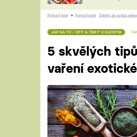
nepotřebujete troubu
ZDENĚK
ČESKO NA TALÍŘI
POHLREICH
Prima Fresh
■
Prima Fresh
Články ze světa vařen
KAROLÍNA,
JAROSLAV SAPÍK
DOMÁCÍ
Te
JAK NA TO - TIPY A TRIKY V KUCHYNI
KUCHAŘKA
KAROLÍNA
KAMBERSKÁ
5 skvělých tipů
vaření exotické