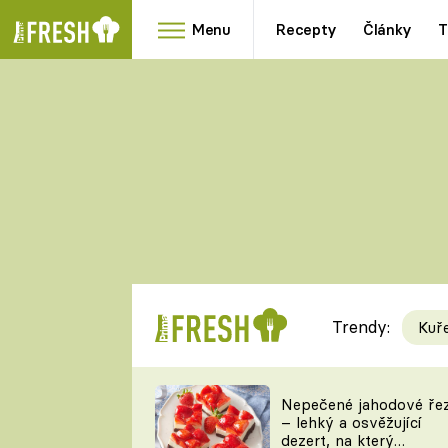
Menu
Recepty
Články
T
Oblíbené
Přílohy
recepty
HRANOLKY
HOUBY
KNEDLÍKY
DÝNĚ
KAŠE
RYCHLOVKY
Trendy:
Kuř
Populární
Videorecept
Nepečené jahodové ře
– lehký a osvěžující
kuchaři
dezert, na který
TEĎ VAŘÍ ŠÉF!