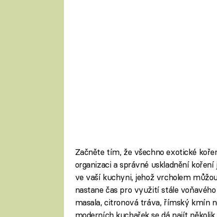
Začněte tím, že všechno exotické kořen
organizaci a správné uskladnění koření
ve vaší kuchyni, jehož vrcholem můžou
nastane čas pro využití stále voňavého 
masala, citronová tráva, římský kmín
moderních kuchařek se dá najít několik