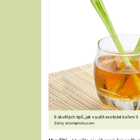
5 skvělých tipů, jak využít exotické koření 3
Zdroj: istockphoto.com