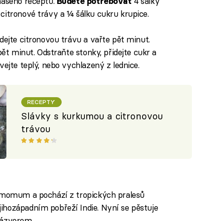
našeho receptu.
4 šálky
Budete potřebovat
citronové trávy a ¼ šálku cukru krupice.
dejte citronovou trávu a vařte pět minut.
pět minut. Odstraňte stonky, přidejte cukr a
vejte teplý, nebo vychlazený z lednice.
RECEPTY
Slávky s kurkumou a citronovou
trávou
damomum a pochází z tropických pralesů
ihozápadním pobřeží Indie. Nyní se pěstuje
zázvorem.