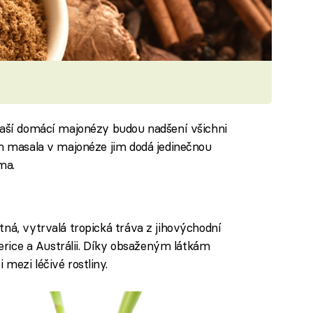
 vaší domácí majonézy budou nadšení všichni
am masala v majonéze jim dodá jedinečnou
ma.
tná, vytrvalá tropická tráva z jihovýchodní
merice a Austrálii. Díky obsaženým látkám
mezi léčivé rostliny.