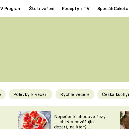
V Program
Škola vaření
Recepty z TV
Speciál: Cuketa
Polévky
Saláty
ČESKÁ KLASIKA
TĚSTOVIN
SILNÉ VÝVARY
SLADKÉ
KRÉMOVÉ
BEZMASÁ J
e
Polévky k večeři
Rychlé večeře
Česká kuchy
y
Tipy a triky
Novink
Nepečené jahodové řezy
– lehký a osvěžující
dezert, na který
KAM ZA JÍDLEM
BLOG