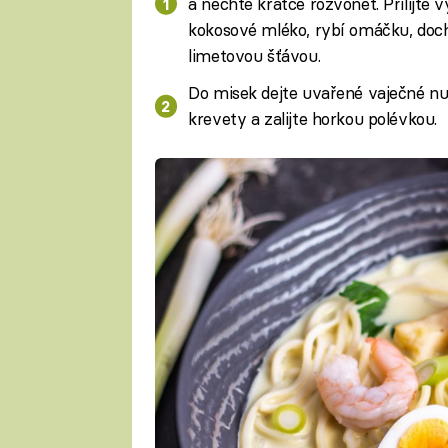
a nechte krátce rozvonět. Přilijte 
kokosové mléko, rybí omáčku, doch
limetovou šťávou.
Do misek dejte uvařené vaječné nud
krevety a zalijte horkou polévkou.