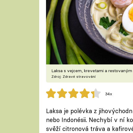
Laksa s vejcem, krevetami a restovaným 
Zdroj: Zdravé stravování
34x
Laksa je polévka z jihovýchodní
nebo Indonésii. Nechybí v ní k
svěží citronová tráva a kafirové