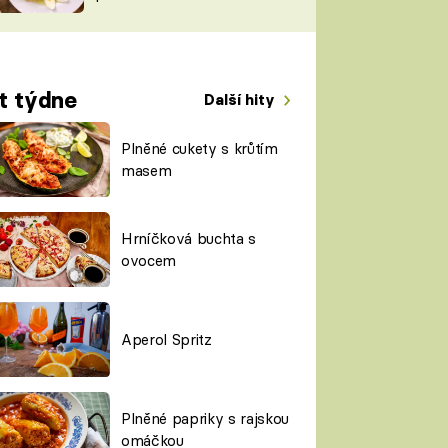
TORKY
ESH
t týdne
Další hity
Plněné cukety s krůtím
masem
Hrníčková buchta s
ovocem
Aperol Spritz
Plněné papriky s rajskou
omáčkou