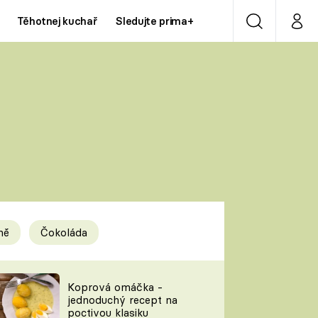
Těhotnej kuchař
Sledujte prima+
Vyhledávání
Můj p
Prima+
Y
CNN Prima NEWS
Prima ZOOM
ÍDLA
Prima LIVING
Prima Ženy
ně
Čokoláda
Prima LAJK
y
Koprová omáčka -
jednoduchý recept na
Sledujte nás
poctivou klasiku