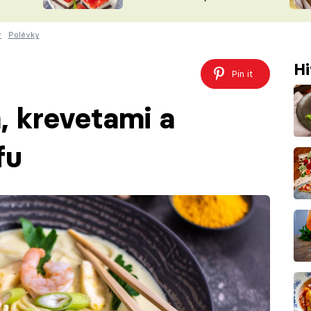
nepotřebujete troubu
ŠÉFREDAK
VYCHYTÁVKY
y
Polévky
SOUTĚŽ FR
NA NÁKUPECH
ČASOPIS
Hi
Pin it
, krevetami a
fu