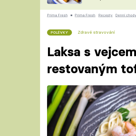
skvělý způsob, jak
ZDENĚK
zpracovat přerostlé
ČESKO NA TALÍŘI
cukety
POHLREICH
Prima Fresh
■
Prima Fresh
Recepty
Denní chod
KAROLÍNA,
JAROSLAV SAPÍK
DOMÁCÍ
Zdravé stravování
POLÉVKY
KUCHAŘKA
KAROLÍNA
KAMBERSKÁ
Laksa s vejcem
restovaným to