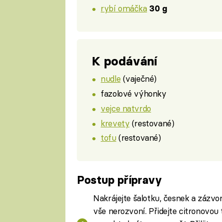
rybí omáčka
30 g
K podávání
nudle
(vaječné)
fazolové výhonky
vejce natvrdo
krevety
(restované)
tofu
(restované)
Postup přípravy
Nakrájejte šalotku, česnek a zázvor
vše nerozvoní. Přidejte citronovou 