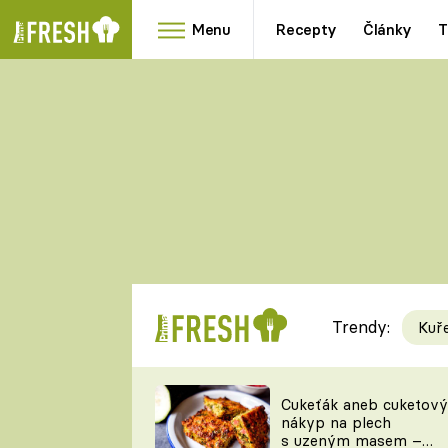
Menu
Recepty
Články
T
Oblíbené
Přílohy
recepty
HRANOLKY
HOUBY
KNEDLÍKY
DÝNĚ
KAŠE
RYCHLOVKY
Trendy:
Kuř
Populární
Videorecept
Cukeťák aneb cuketový
nákyp na plech
kuchaři
s uzeným masem –
TEĎ VAŘÍ ŠÉF!