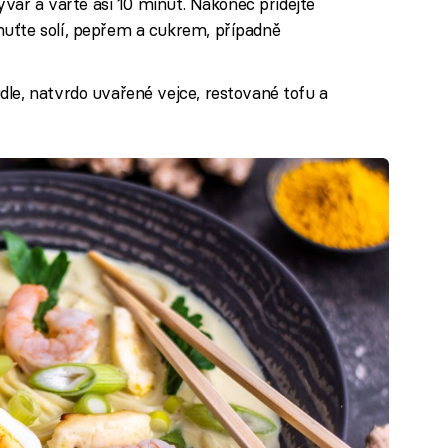
vývar a vařte asi 10 minut. Nakonec přidejte
uťte solí, pepřem a cukrem, případně
le, natvrdo uvařené vejce, restované tofu a