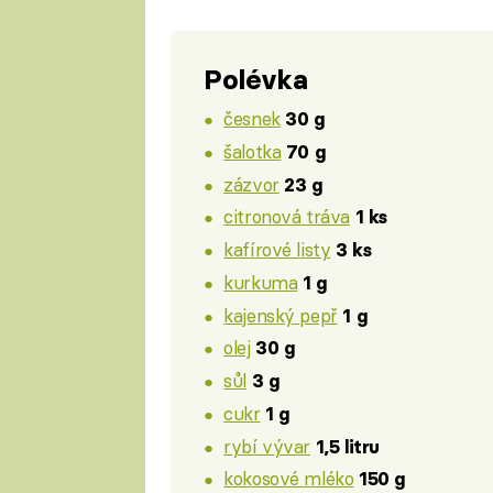
Polévka
česnek
30 g
šalotka
70 g
zázvor
23 g
citronová tráva
1 ks
kafírové listy
3 ks
kurkuma
1 g
kajenský pepř
1 g
olej
30 g
sůl
3 g
cukr
1 g
rybí vývar
1,5 litru
kokosové mléko
150 g