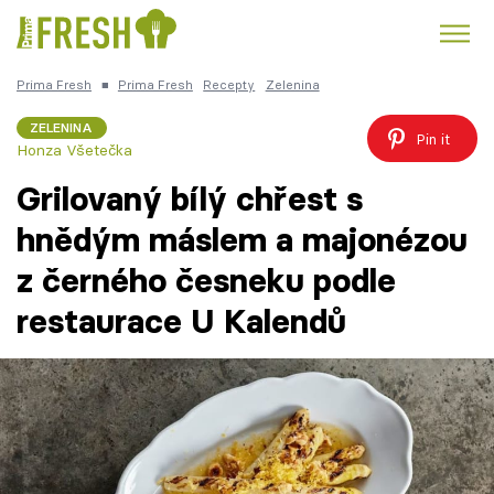
Prima Fresh
■
Prima Fresh
Recepty
Zelenina
Kuře
Polévky k večeři
Rychlé večeře
Trendy:
ZELENINA
Pin it
Honza Všetečka
Česká kuchyně
Čokoláda
Grilovaný bílý chřest s
hnědým máslem a majonézou
z černého česneku podle
Témata
restaurace U Kalendů
Recepty
Články
TV Program