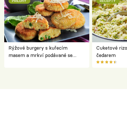
PŘÍLOHY
RECEPTY
Rýžové burgery s kuřecím
Cuketové rizo
masem a mrkví podávané se
čedarem
salátem – lehká a chutná večeře