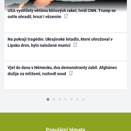
USA vystřílely většinu klíčových raket, tvrdí CNN. Trump se
ostře ohradil, hrozí i vězením
Na pokraji tragédie: Ukrajinské letadlo, které ohrožoval v
Lipsku dron, bylo naložené municí
Vjel do davu v Německu, dva demonstranty zabil. Afghánec
dožije za mřížemi, rozhodl soud
Populární témata