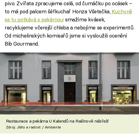
pivo. Zvířata zpracujeme celá, od čumáčku po ocásek –
to má pod palcem šéfkuchař Honza Všetečka.
Kuchyně
se tu potkává s pekárnou
: smažíme kvásek,
recyklujeme včerejší chleba a nebojíme se experimentů.
Od michelinských komisařů jsme si vysloužili ocenění
Bib Gourmand.
Restaurace a pekárna U Kalendů na Rašínově nábřeží
Zdroj: Jídlo a radost / Ambiente