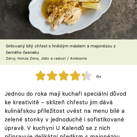
Škola vaření
Recepty z TV
Speciál: Cuketa
Grilovaný bílý chřest s hnědým máslem a majonézou z
Těhotnej kuchař
černého česneku
Zdroj: Honza Zima, Jídlo a radost / Ambiente
Sledujte prima+
6x
Přihlášení
Jednou do roka mají kuchaři speciální důvod
ke kreativitě – sklizeň chřestu jim dává
Sledujte nás
kulinářskou příležitost uvést na menu bílé a
zelené stonky v jednoduché i sofistikované
úpravě. V kuchyni U Kalendů se z nich
připravuje delikátní předkrm s majonézou