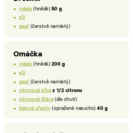
máslo
(hnědé)
50 g
sůl
pepř
(čerstvě namletý)
Omáčka
máslo
(hnědé)
200 g
sůl
pepř
(čerstvě namletý)
citronová kůra
z 1/2 citronu
citronová šťáva
(dle chuti)
lískové ořechy
(opražené nasucho)
40 g