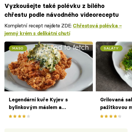
Vyzkoušejte také polévku z bílého
chřestu podle návodného videoreceptu
Kompletní recept najdete ZDE:
Chřestová polévka –
jemný krém s delikátní chutí
Failed to fetch
MASO
SALÁTY
Legendární kuře Kyjev s
Grilovaná sa
bylinkovým máslem a
pažitkovou 
bramborovou kaší podle receptu
pistáciemi z
od Kalendů
Kalendů