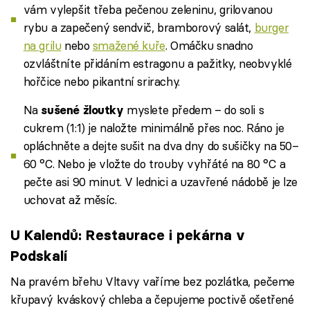
vám vylepšit třeba pečenou zeleninu, grilovanou
rybu a zapečený sendvič, bramborový salát,
burger
na grilu
nebo
smažené kuře
. Omáčku snadno
ozvláštníte přidáním estragonu a pažitky, neobvyklé
hořčice nebo pikantní srirachy.
Na
myslete předem – do soli s
sušené žloutky
cukrem (1:1) je naložte minimálně přes noc. Ráno je
opláchněte a dejte sušit na dva dny do sušičky na 50–
60 °C. Nebo je vložte do trouby vyhřáté na 80 °C a
pečte asi 90 minut. V lednici a uzavřené nádobě je lze
uchovat až měsíc.
U Kalendů: Restaurace i pekárna v
Podskalí
Na pravém břehu Vltavy vaříme bez pozlátka, pečeme
křupavý kváskový chleba a čepujeme poctivě ošetřené