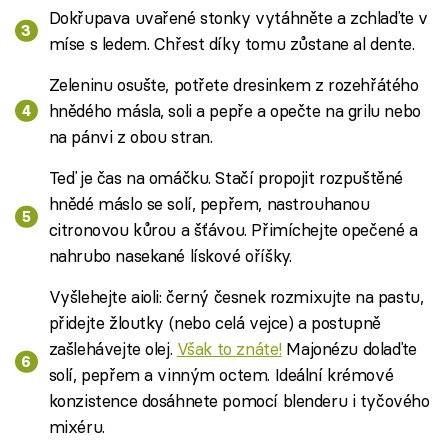
Dokřupava uvařené stonky vytáhněte a zchlaďte v
míse s ledem. Chřest díky tomu zůstane al dente.
Zeleninu osušte, potřete dresinkem z rozehřátého
hnědého másla, soli a pepře a opečte na grilu nebo
na pánvi z obou stran.
Teď je čas na omáčku. Stačí propojit rozpuštěné
hnědé máslo se solí, pepřem, nastrouhanou
citronovou kůrou a šťávou. Přimíchejte opečené a
nahrubo nasekané lískové oříšky.
Vyšlehejte aioli: černý česnek rozmixujte na pastu,
přidejte žloutky (nebo celá vejce) a postupně
zašlehávejte olej.
Však to znáte!
Majonézu dolaďte
solí, pepřem a vinným octem. Ideální krémové
konzistence dosáhnete pomocí blenderu i tyčového
mixéru.