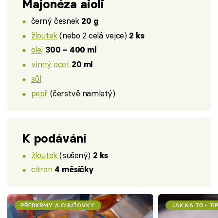
Majonéza aioli
černý česnek
20 g
žloutek
(nebo 2 celá vejce)
2 ks
olej
300 – 400 ml
vinný ocet
20 ml
sůl
pepř
(čerstvě namletý)
K podávání
žloutek
(sušený)
2 ks
citron
4 měsíčky
PŘEDKRMY A CHUŤOVKY
JAK NA TO - TI