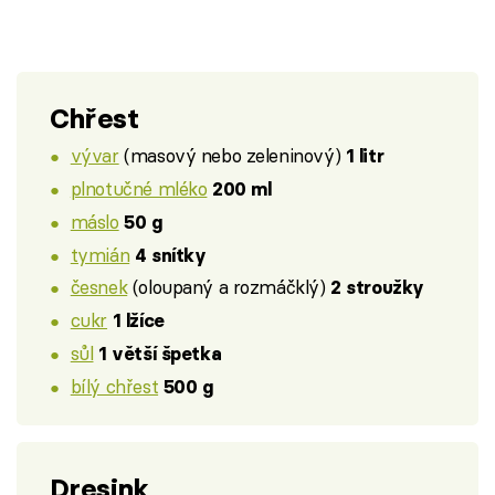
Chřest
vývar
(masový nebo zeleninový)
1 litr
plnotučné mléko
200 ml
máslo
50 g
tymián
4 snítky
česnek
(oloupaný a rozmáčklý)
2 stroužky
cukr
1 lžíce
sůl
1 větší špetka
bílý chřest
500 g
Dresink