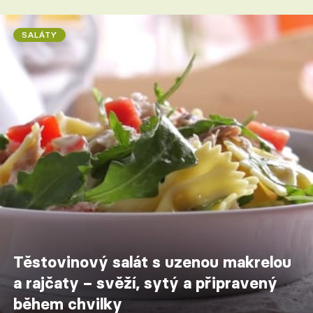
SALÁTY
Těstovinový salát s uzenou makrelou
a rajčaty – svěží, sytý a připravený
během chvilky