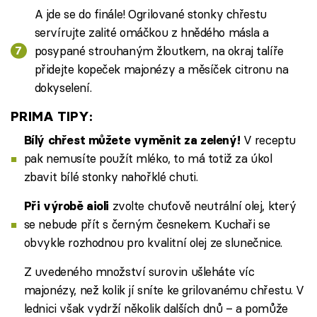
A jde se do finále! Ogrilované stonky chřestu
servírujte zalité omáčkou z hnědého másla a
posypané strouhaným žloutkem, na okraj talíře
přidejte kopeček majonézy a měsíček citronu na
dokyselení.
PRIMA TIPY:
V receptu
Bílý chřest můžete vyměnit za zelený!
pak nemusíte použít mléko, to má totiž za úkol
zbavit bílé stonky nahořklé chuti.
zvolte chuťově neutrální olej, který
Při výrobě aioli
se nebude přít s černým česnekem. Kuchaři se
obvykle rozhodnou pro kvalitní olej ze slunečnice.
Z uvedeného množství surovin ušleháte víc
majonézy, než kolik jí sníte ke grilovanému chřestu. V
lednici však vydrží několik dalších dnů – a pomůže