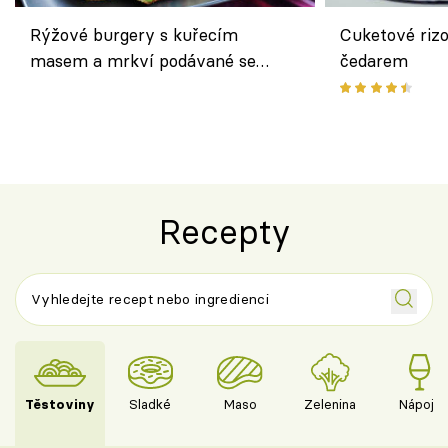
Rýžové burgery s kuřecím
Cuketové rizo
masem a mrkví podávané se
čedarem
salátem – lehká a chutná večeře
Recepty
Těstoviny
Sladké
Maso
Zelenina
Nápoje