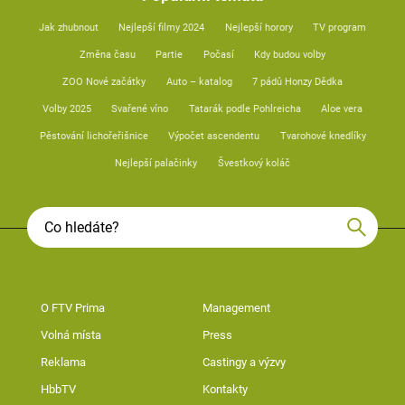
Jak zhubnout
Nejlepší filmy 2024
Nejlepší horory
TV program
Změna času
Partie
Počasí
Kdy budou volby
ZOO Nové začátky
Auto – katalog
7 pádů Honzy Dědka
Volby 2025
Svařené víno
Tatarák podle Pohlreicha
Aloe vera
Pěstování lichořeřišnice
Výpočet ascendentu
Tvarohové knedlíky
Nejlepší palačinky
Švestkový koláč
O FTV Prima
Management
Volná místa
Press
Reklama
Castingy a výzvy
HbbTV
Kontakty