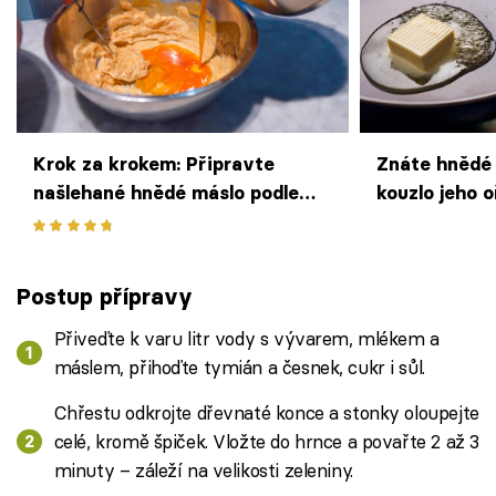
Krok za krokem: Připravte
Znáte hnědé
našlehané hnědé máslo podle
kouzlo jeho o
Martina Štangla z restaurace
Eska
Postup přípravy
Přiveďte k varu litr vody s vývarem, mlékem a
máslem, přihoďte tymián a česnek, cukr i sůl.
Chřestu odkrojte dřevnaté konce a stonky oloupejte
celé, kromě špiček. Vložte do hrnce a povařte 2 až 3
minuty – záleží na velikosti zeleniny.