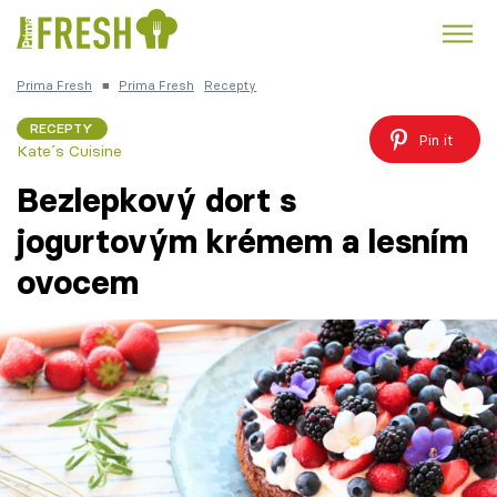
Prima Fresh
■
Prima Fresh
Recepty
Kuře
Polévky k večeři
Rychlé večeře
Trendy:
RECEPTY
Pin it
Kate´s Cuisine
Česká kuchyně
Čokoláda
Bezlepkový dort s
jogurtovým krémem a lesním
ovocem
Témata
Recepty
Články
TV Program