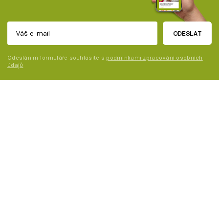
ODESLAT
Odesláním formuláře souhlasíte s
podmínkami zpracování osobních
údajů