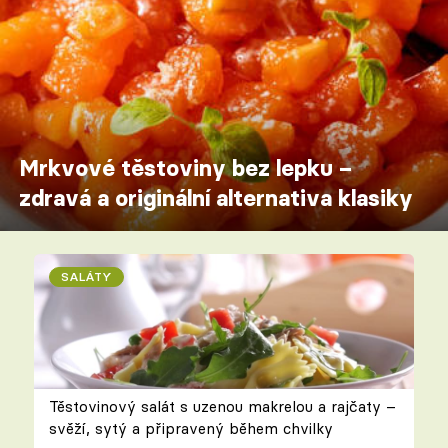
Mrkvové těstoviny bez lepku –
zdravá a originální alternativa klasiky
SALÁTY
Těstovinový salát s uzenou makrelou a rajčaty –
svěží, sytý a připravený během chvilky