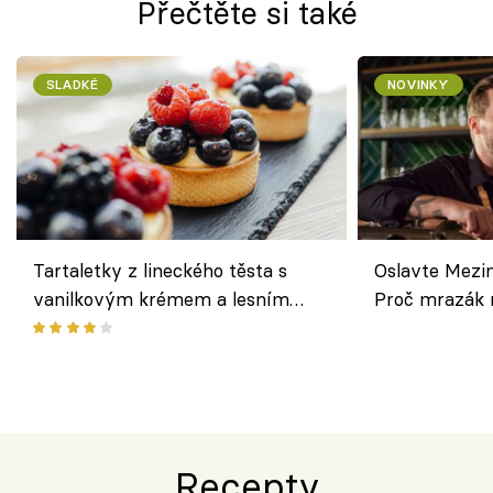
Přečtěte si také
SLADKÉ
NOVINKY
Tartaletky z lineckého těsta s
Oslavte Mezin
vanilkovým krémem a lesním
Proč mrazák n
ovocem podle Bread Society
horku vsadit 
Recepty