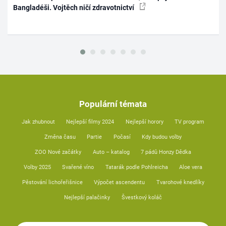
Bangladéši. Vojtěch ničí zdravotnictví
Populární témata
Jak zhubnout
Nejlepší filmy 2024
Nejlepší horory
TV program
Změna času
Partie
Počasí
Kdy budou volby
ZOO Nové začátky
Auto – katalog
7 pádů Honzy Dědka
Volby 2025
Svařené víno
Tatarák podle Pohlreicha
Aloe vera
Pěstování lichořeřišnice
Výpočet ascendentu
Tvarohové knedlíky
Nejlepší palačinky
Švestkový koláč