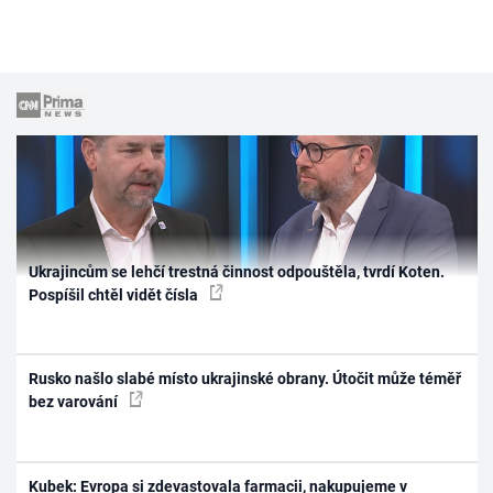
Ukrajincům se lehčí trestná činnost odpouštěla, tvrdí Koten.
Pospíšil chtěl vidět čísla
Rusko našlo slabé místo ukrajinské obrany. Útočit může téměř
bez varování
Kubek: Evropa si zdevastovala farmacii, nakupujeme v