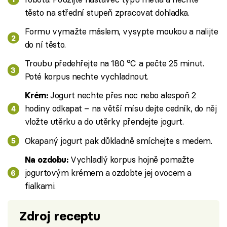
těsto na střední stupeň zpracovat dohladka.
Formu vymažte máslem, vysypte moukou a nalijte
do ní těsto.
Troubu předehřejte na 180 °C a pečte 25 minut.
Poté korpus nechte vychladnout.
Jogurt nechte přes noc nebo alespoň 2
Krém:
hodiny odkapat – na větší mísu dejte cedník, do něj
vložte utěrku a do utěrky přendejte jogurt.
Okapaný jogurt pak důkladně smíchejte s medem.
Vychladlý korpus hojně pomažte
Na ozdobu:
jogurtovým krémem a ozdobte jej ovocem a
fialkami.
Zdroj receptu