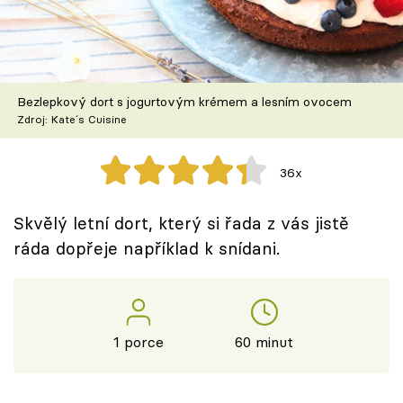
Škola vaření
Recepty z TV
Bezlepkový dort s jogurtovým krémem a lesním ovocem
Speciál: Cuketa
Zdroj: Kate´s Cuisine
Těhotnej kuchař
36x
Sledujte prima+
Skvělý letní dort, který si řada z vás jistě
ráda dopřeje například k snídani.
Přihlášení
Sledujte nás
1 porce
60 minut