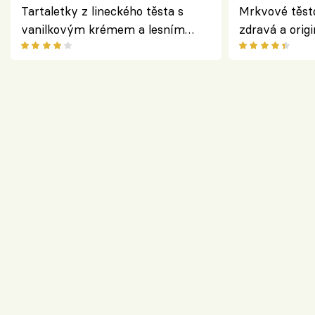
Tartaletky z lineckého těsta s
Mrkvové těst
vanilkovým krémem a lesním
zdravá a origi
ovocem podle Bread Society
klasiky