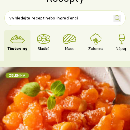
Těstoviny
Sladké
Maso
Zelenina
Nápoje
ZELENINA