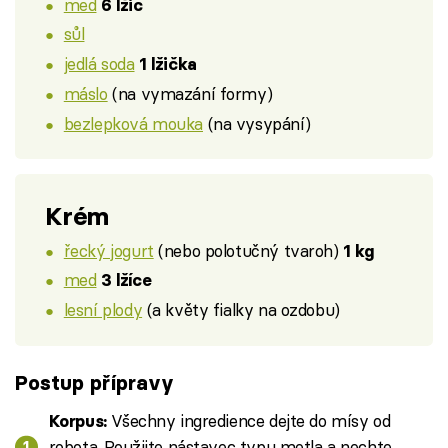
med
6 lžic
sůl
jedlá soda
1 lžička
máslo
(na vymazání formy)
bezlepková mouka
(na vysypání)
Krém
řecký jogurt
(nebo polotučný tvaroh)
1 kg
med
3 lžíce
lesní plody
(a květy fialky na ozdobu)
Postup přípravy
Všechny ingredience dejte do mísy od
Korpus:
robota. Použijte nástavec typu metla a nechte