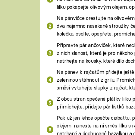
lilku pokapejte olivovým olejem, ope
Na pánvičce orestujte na olivovém
dva najemno nasekané stroužky čes
kolečka, osolte, opepřete, promíche
Připravte pár ančoviček, které nec
z nich slanost, která je pro někoho př
natrhejte na kousky, které dílo doch
Na pánev k rajčatům přidejte ješ
zeleninou stáhnout z grilu. Promíc
směsi vytahejte slupky z rajčat, kte
Z obou stran opečené plátky lilku 
přimíchejte, přidejte pár lístků baz
Pak už jen lehce opečte ciabattu,
olejem, naneste na ni směs lilku s r
natrhané a dochucené bazalkou a 