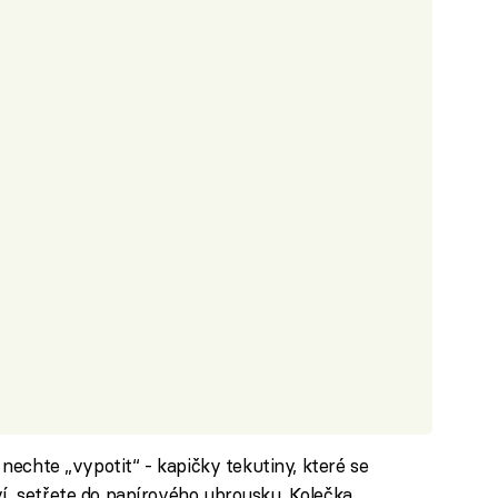
a nechte „vypotit“ - kapičky tekutiny, které se
ví, setřete do papírového ubrousku. Kolečka