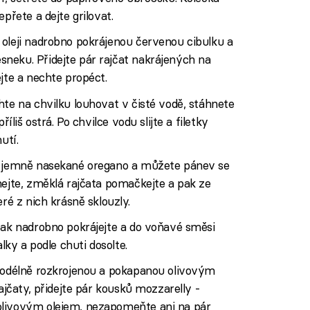
přete a dejte grilovat.
 oleji nadrobno pokrájenou červenou cibulku a
neku. Přidejte pár rajčat nakrájených na
jte a nechte propéct.
hte na chvilku louhovat v čisté vodě, stáhnete
íliš ostrá. Po chvilce vodu slijte a filetky
utí.
tě jemně nasekané oregano a můžete pánev se
hejte, změklá rajčata pomačkejte a pak ze
ré z nich krásně sklouzly.
pak nadrobno pokrájejte a do voňavé směsi
alky a podle chuti dosolte.
 podélně rozkrojenou a pokapanou olivovým
ajčaty, přidejte pár kousků mozzarelly -
olivovým olejem, nezapomeňte ani na pár