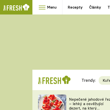
Menu
Recepty
Články
T
Oblíbené
Přílohy
recepty
HRANOLKY
HOUBY
KNEDLÍKY
DÝNĚ
KAŠE
RYCHLOVKY
Trendy:
Kuř
Populární
Videorecept
Nepečené jahodové ře
– lehký a osvěžující
kuchaři
dezert, na který
TEĎ VAŘÍ ŠÉF!