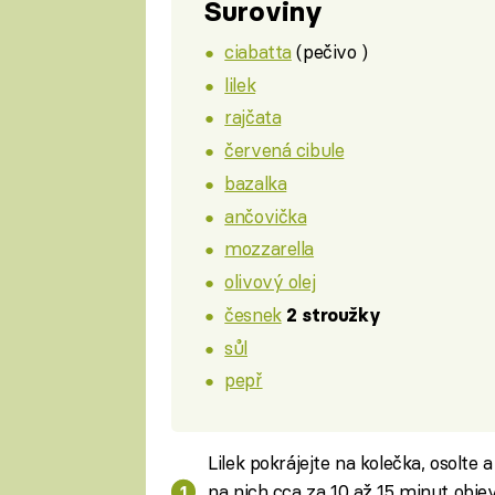
Suroviny
ciabatta
(pečivo )
lilek
rajčata
červená cibule
bazalka
ančovička
mozzarella
olivový olej
česnek
2 stroužky
sůl
pepř
Lilek pokrájejte na kolečka, osolte 
na nich cca za 10 až 15 minut obje