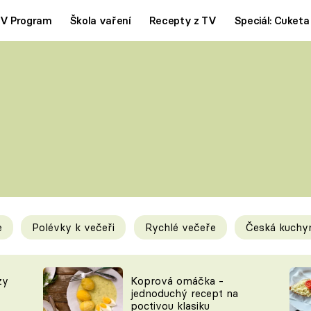
V Program
Škola vaření
Recepty z TV
Speciál: Cuketa
Polévky
Saláty
ČESKÁ KLASIKA
TĚSTOVIN
SILNÉ VÝVARY
SLADKÉ
KRÉMOVÉ
BEZMASÁ J
e
Polévky k večeři
Rychlé večeře
Česká kuchy
y
Tipy a triky
Novink
zy
Koprová omáčka -
jednoduchý recept na
poctivou klasiku
KAM ZA JÍDLEM
BLOG