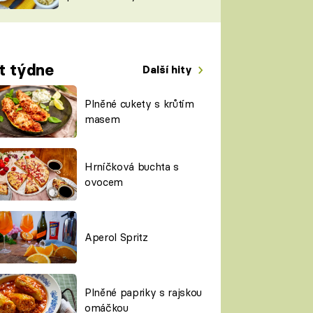
TORKY
ESH
t týdne
Další hity
Plněné cukety s krůtím
masem
Hrníčková buchta s
ovocem
Aperol Spritz
Plněné papriky s rajskou
omáčkou