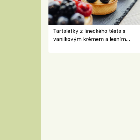
Tartaletky z lineckého těsta s
vanilkovým krémem a lesním
ovocem podle Bread Society