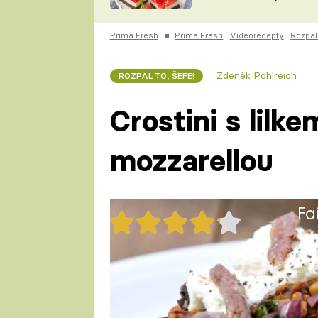
nepotřebujete troubu
ZDENĚK
ČESKO NA TALÍŘI
POHLREICH
Prima Fresh
■
Prima Fresh
Videorecepty
Rozpal 
KAROLÍNA,
JAROSLAV SAPÍK
DOMÁCÍ
Zdeněk Pohlreich
ROZPAL TO, ŠÉFE!
KUCHAŘKA
KAROLÍNA
KAMBERSKÁ
Crostini s lilk
mozzarellou
Fa
24x
Crostini s lilkem, ančovičkami 
letní jídlo podle Zdeňka Pohlrei