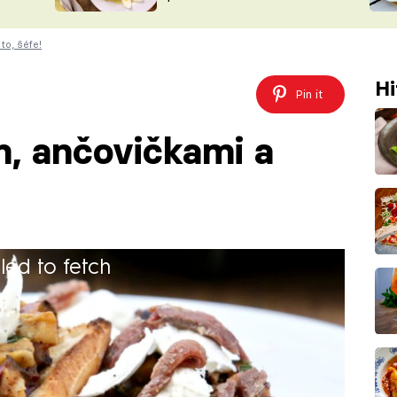
ŠÉFREDAK
VYCHYTÁVKY
to, šéfe!
SOUTĚŽ FR
NA NÁKUPECH
ČASOPIS
Hi
Pin it
em, ančovičkami a
iled to fetch
a mozzarellou vyzkoušejte jako skvělé
cha.