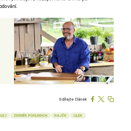
odování.
Sdílejte článek
LEJ
ZDENĚK POHLREICH
RAJČE
LILEK