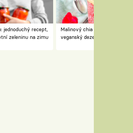
: jednoduchý recept,
Malinový chia pudink s kokose
etní zeleninu na zimu
veganský dezert plný ovoce a
ořechů