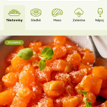
Těstoviny
Sladké
Maso
Zelenina
Nápoje
ZELENINA