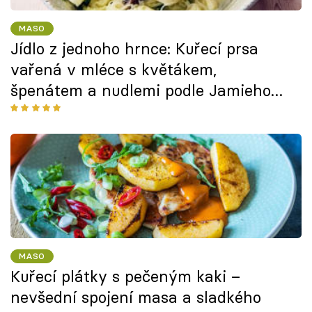
MASO
Jídlo z jednoho hrnce: Kuřecí prsa
vařená v mléce s květákem,
špenátem a nudlemi podle Jamieho
Olivera
MASO
Kuřecí plátky s pečeným kaki –
nevšední spojení masa a sladkého