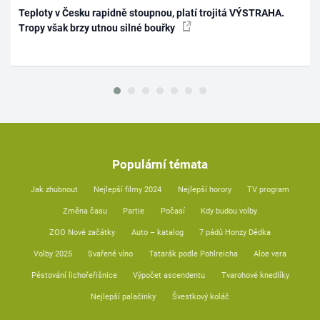
Teploty v Česku rapidně stoupnou, platí trojitá VÝSTRAHA.
Tropy však brzy utnou silné bouřky
Populární témata
Jak zhubnout
Nejlepší filmy 2024
Nejlepší horory
TV program
Změna času
Partie
Počasí
Kdy budou volby
ZOO Nové začátky
Auto – katalog
7 pádů Honzy Dědka
Volby 2025
Svařené víno
Tatarák podle Pohlreicha
Aloe vera
Pěstování lichořeřišnice
Výpočet ascendentu
Tvarohové knedlíky
Nejlepší palačinky
Švestkový koláč