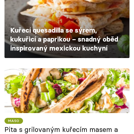
Škola vaření
Recepty z TV
Kuřecí quesadilla se sýrem,
Speciál: Cuketa
kukuřicí a paprikou – snadný oběd
inspirovaný mexickou kuchyní
Těhotnej kuchař
Sledujte prima+
Přihlášení
Sledujte nás
MASO
Pita s grilovaným kuřecím masem a