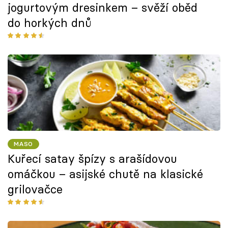
jogurtovým dresinkem – svěží oběd
do horkých dnů
MASO
Kuřecí satay špízy s arašídovou
omáčkou – asijské chutě na klasické
grilovačce