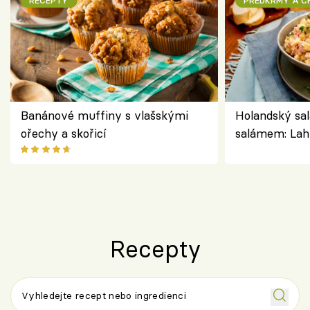
RECEPTY
PŘEDKRMY A 
Banánové muffiny s vlašskými
Holandský sal
ořechy a skořicí
salámem: Lah
klasika, která
jako dřív
Recepty