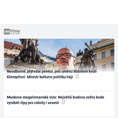
Neodborné, plýtváte penězi, píší umělci Babišovi kvůli
Klempířovi. Ministr kulturní politiku hájí
Muskova megalomanská vize: Největší budova světa bude
vyrábět čipy pro roboty i vesmír