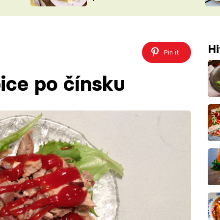
ŠÉFREDAK
VYCHYTÁVKY
SOUTĚŽ FR
NA NÁKUPECH
ČASOPIS
Hi
Pin it
pice po čínsku