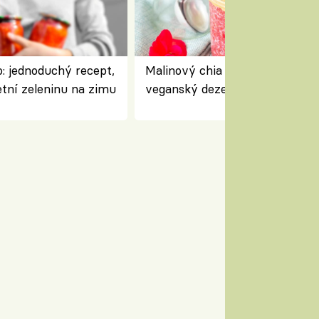
: jednoduchý recept,
Malinový chia pudink s kokose
etní zeleninu na zimu
veganský dezert plný ovoce a
ořechů