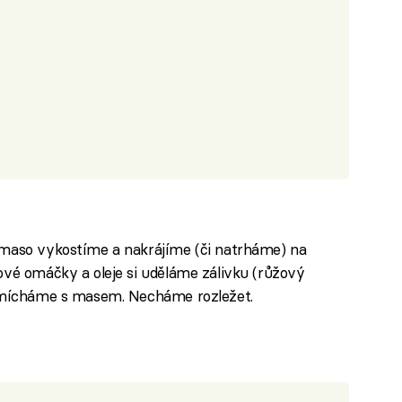
 maso vykostíme a nakrájíme (či natrháme) na
ové omáčky a oleje si uděláme zálivku (růžový
romícháme s masem. Necháme rozležet.