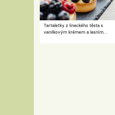
Tartaletky z lineckého těsta s
vanilkovým krémem a lesním
ovocem podle Bread Society