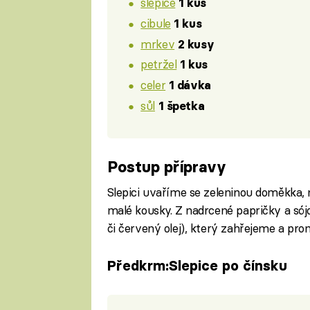
slepice
1 kus
cibule
1 kus
mrkev
2 kusy
petržel
1 kus
celer
1 dávka
sůl
1 špetka
Postup přípravy
Slepici uvaříme se zeleninou doměkka,
malé kousky. Z nadrcené papričky a sój
či červený olej), který zahřejeme a p
Předkrm:Slepice po čínsku