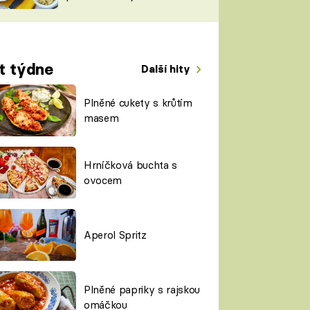
TORKY
ESH
t týdne
Další hity
Plněné cukety s krůtím
masem
Hrníčková buchta s
ovocem
Aperol Spritz
Plněné papriky s rajskou
omáčkou