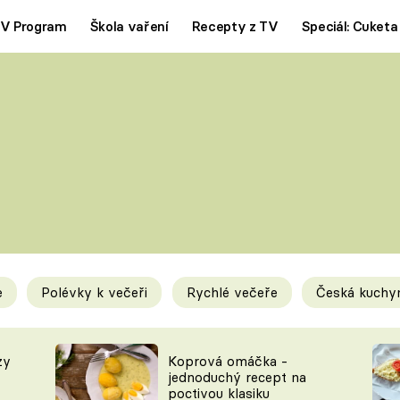
V Program
Škola vaření
Recepty z TV
Speciál: Cuketa
Polévky
Saláty
ČESKÁ KLASIKA
TĚSTOVIN
SILNÉ VÝVARY
SLADKÉ
KRÉMOVÉ
BEZMASÁ J
e
Polévky k večeři
Rychlé večeře
Česká kuchy
y
Tipy a triky
Novink
zy
Koprová omáčka -
jednoduchý recept na
poctivou klasiku
KAM ZA JÍDLEM
BLOG