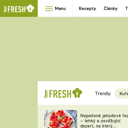
Menu
Recepty
Články
T
Oblíbené
Přílohy
recepty
HRANOLKY
HOUBY
KNEDLÍKY
DÝNĚ
KAŠE
RYCHLOVKY
Trendy:
Kuř
Populární
Videorecept
Nepečené jahodové ře
– lehký a osvěžující
kuchaři
dezert, na který
TEĎ VAŘÍ ŠÉF!