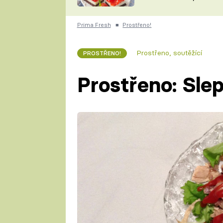
nepotřebujete troubu
ZDENĚK
ČESKO NA TALÍŘI
POHLREICH
Prima Fresh
■
Prostřeno!
KAROLÍNA,
JAROSLAV SAPÍK
DOMÁCÍ
Prostřeno, soutěžící
PROSTŘENO!
KUCHAŘKA
KAROLÍNA
KAMBERSKÁ
Prostřeno: Sle