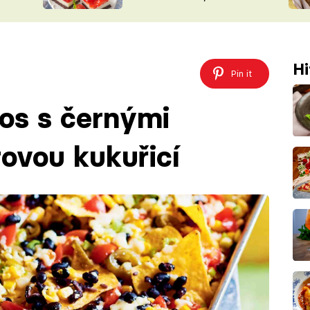
nepotřebujete troubu
ŠÉFREDAK
VYCHYTÁVKY
SOUTĚŽ FR
NA NÁKUPECH
ČASOPIS
Hi
Pin it
os s černými
rovou kukuřicí