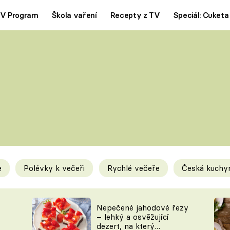
V Program
Škola vaření
Recepty z TV
Speciál: Cuketa
Polévky
Saláty
ČESKÁ KLASIKA
TĚSTOVIN
SILNÉ VÝVARY
SLADKÉ
KRÉMOVÉ
BEZMASÁ J
e
Polévky k večeři
Rychlé večeře
Česká kuchy
y
Tipy a triky
Novink
Nepečené jahodové řezy
– lehký a osvěžující
dezert, na který
KAM ZA JÍDLEM
BLOG