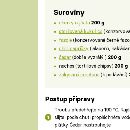
Suroviny
cherry rajčata
200 g
sterilovaná kukuřice
(konzervova
fazole
(konzervované černé fazo
chilli papričky
(jalapeño, nakláda
čedar
(dobře vyzrálý )
200 g
nachos (tortillové chipsy)
200 g
zakysaná smetana
(k podávání)
Postup přípravy
Troubu předehřejte na 190 °C. Rajčá
slijte, podle chuti propláchněte vodo
plátky. Čedar nastrouhejte.