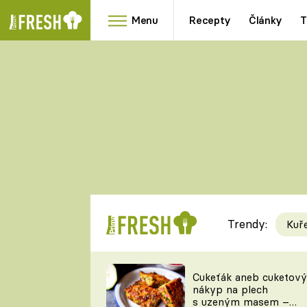
Menu
Recepty
Články
T
Oblíbené
Přílohy
recepty
HRANOLKY
HOUBY
KNEDLÍKY
DÝNĚ
KAŠE
RYCHLOVKY
Trendy:
Kuř
Populární
Videorecept
Cukeťák aneb cuketový
nákyp na plech
kuchaři
s uzeným masem –
TEĎ VAŘÍ ŠÉF!