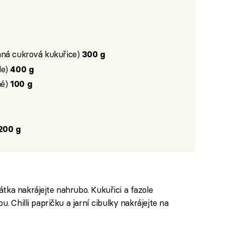
ná cukrová kukuřice)
300 g
le)
400 g
né)
100 g
200 g
tka nakrájejte nahrubo. Kukuřici a fazole
u. Chilli papričku a jarní cibulky nakrájejte na