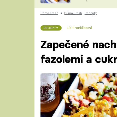
skvělý způsob, jak
ZDENĚK
zpracovat přerostlé
ČESKO NA TALÍŘI
cukety
POHLREICH
Prima Fresh
■
Prima Fresh
Recepty
KAROLÍNA,
JAROSLAV SAPÍK
DOMÁCÍ
Liz Franklinová
RECEPTY
KUCHAŘKA
KAROLÍNA
KAMBERSKÁ
Zapečené nach
fazolemi a cuk