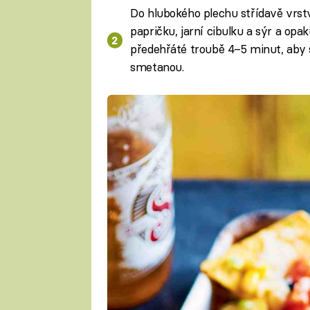
Do hlubokého plechu střídavě vrstvět
papričku, jarní cibulku a sýr a opa
předehřáté troubě 4–5 minut, aby s
smetanou.