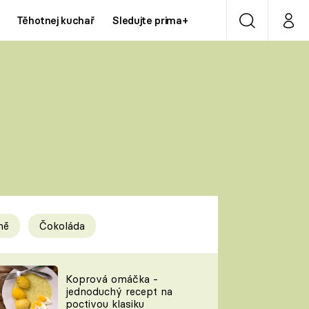
Těhotnej kuchař
Sledujte prima+
Vyhledávání
Můj p
Prima+
Y
CNN Prima NEWS
Prima ZOOM
ÍDLA
Prima LIVING
Prima Ženy
ně
Čokoláda
Prima LAJK
y
Koprová omáčka -
jednoduchý recept na
Sledujte nás
poctivou klasiku