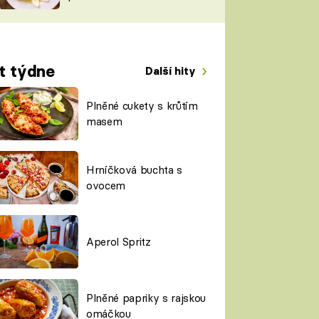
TORKY
ESH
t týdne
Další hity
Plněné cukety s krůtím
masem
Hrníčková buchta s
ovocem
Aperol Spritz
Plněné papriky s rajskou
omáčkou