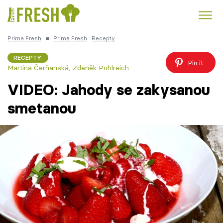
Prima Fresh
■
Prima Fresh
Recepty
Kuře
Polévky k večeři
Rychlé večeře
Trendy:
RECEPTY
Pin it
Martina Čerňanská
,
Zdeněk Pohlreich
Česká kuchyně
Čokoláda
VIDEO: Jahody se zakysanou
smetanou
Témata
Recepty
Články
TV Program