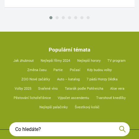
Populární témata
Jak zhubnout
Nejlepší filmy 2024
Nejlepší horory
TV program
Změna času
Partie
Počasí
Kdy budou volby
ZOO Nové začátky
Auto – katalog
7 pádů Honzy Dědka
Volby 2025
Svařené víno
Tatarák podle Pohlreicha
Aloe vera
Pěstování lichořeřišnice
Výpočet ascendentu
Tvarohové knedlíky
Nejlepší palačinky
Švestkový koláč