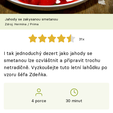
Škola vaření
Recepty z TV
Jahody se zakysanou smetanou
Zdroj: Hermína / Prima
Speciál: Cuketa
31x
Těhotnej kuchař
I tak jednoduchý dezert jako jahody se
Sledujte prima+
smetanou lze ozvláštnit a připravit trochu
netradičně. Vyzkoušejte tuto letní lahůdku po
Přihlášení
vzoru šéfa Zdeňka.
Sledujte nás
4 porce
30 minut