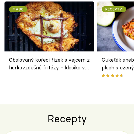
MASO
RECEPTY
Obalovaný kuřecí řízek s vejcem z
Cukeťák aneb
horkovzdušné fritézy – klasika v
plech s uzen
novém pojetí podle Jamieho
způsob, jak z
Olivera
cukety
Recepty