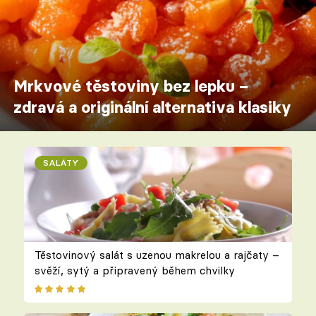
Mrkvové těstoviny bez lepku –
zdravá a originální alternativa klasiky
SALÁTY
Těstovinový salát s uzenou makrelou a rajčaty –
svěží, sytý a připravený během chvilky