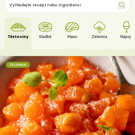
Těstoviny
Sladké
Maso
Zelenina
Nápoje
ZELENINA