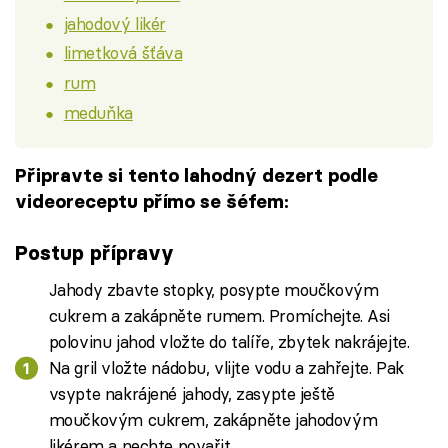
jahodový likér
limetková šťáva
rum
meduňka
Připravte si tento lahodný dezert podle
videoreceptu přímo se šéfem:
Postup přípravy
Jahody zbavte stopky, posypte moučkovým
cukrem a zakápněte rumem. Promíchejte. Asi
polovinu jahod vložte do talíře, zbytek nakrájejte.
Na gril vložte nádobu, vlijte vodu a zahřejte. Pak
vsypte nakrájené jahody, zasypte ještě
moučkovým cukrem, zakápněte jahodovým
likérem a nechte povařit.