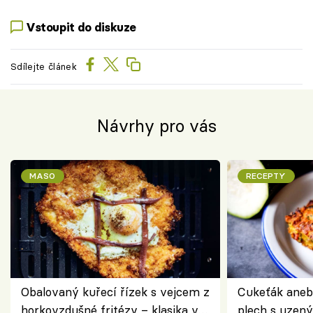
Vstoupit do diskuze
Sdílejte článek
Návrhy pro vás
MASO
RECEPTY
Obalovaný kuřecí řízek s vejcem z
Cukeťák aneb
horkovzdušné fritézy – klasika v
plech s uzen