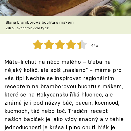
Škola vaření
Recepty z TV
Slaná bramborová buchta s mákem
Zdroj: akademiekvality.cz
Speciál: Cuketa
44x
Těhotnej kuchař
Máte-li chuť na něco malého – třeba na
Sledujte prima+
nějaký koláč, ale spíš „naslano“ – máme pro
vás tip! Nechte se inspirovat regionálním
Přihlášení
receptem na bramborovou buchtu s mákem,
které se na Rokycansku říká hluchec, ale
známá je i pod názvy báč, bacan, kocmoud,
Sledujte nás
kucmoch, táč nebo toč. Tradiční recept
našich babiček je jako vždy snadný a v téhle
jednoduchosti je krása i plno chuti. Mák je