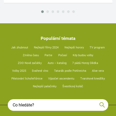
Populární témata
Jak zhubnout
Nejlepší filmy 2024
Nejlepší horory
TV program
Změna času
Partie
Počasí
Kdy budou volby
ZOO Nové začátky
Auto – katalog
7 pádů Honzy Dědka
Volby 2025
Svařené víno
Tatarák podle Pohlreicha
Aloe vera
Pěstování lichořeřišnice
Výpočet ascendentu
Tvarohové knedlíky
Nejlepší palačinky
Švestkový koláč