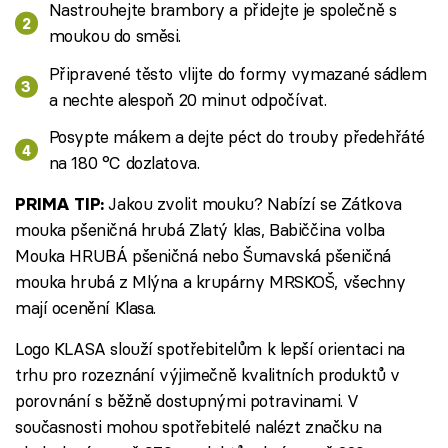
Nastrouhejte brambory a přidejte je společně s
moukou do směsi.
Připravené těsto vlijte do formy vymazané sádlem
a nechte alespoň 20 minut odpočívat.
Posypte mákem a dejte péct do trouby předehřáté
na 180 °C dozlatova.
Jakou zvolit mouku? Nabízí se Zátkova
PRIMA TIP:
mouka pšeničná hrubá Zlatý klas, Babiččina volba
Mouka HRUBÁ pšeničná nebo Šumavská pšeničná
mouka hrubá z Mlýna a krupárny MRSKOŠ, všechny
mají ocenění Klasa.
Logo KLASA slouží spotřebitelům k lepší orientaci na
trhu pro rozeznání výjimečně kvalitních produktů v
porovnání s běžně dostupnými potravinami. V
současnosti mohou spotřebitelé nalézt značku na