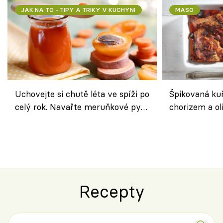
JAK NA TO - TIPY A TRIKY V KUCHYNI
MASO
Uchovejte si chutě léta ve spíži po
Špikovaná kuř
celý rok. Navařte meruňkové pyré
chorizem a o
nebo středomořské sugo
letní zelenin
výraznou chu
Španělskem
Recepty