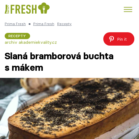
Prima Fresh
■
Prima Fresh
Recepty
Kuře
Polévky k večeři
Rychlé večeře
Trendy:
RECEPTY
Pin it
archiv akademiekvality.cz
Česká kuchyně
Čokoláda
Slaná bramborová buchta
s mákem
Témata
Recepty
Články
TV Program