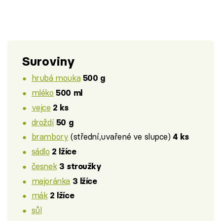
Suroviny
hrubá mouka
500 g
mléko
500 ml
vejce
2 ks
droždí
50 g
brambory
(střední,uvařené ve slupce)
4 ks
sádlo
2 lžíce
česnek
3 stroužky
majoránka
3 lžíce
mák
2 lžíce
sůl