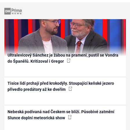
Ultralevicový Sánchez je žábou na prameni, pustil se Vondra
do Španělů. Kritizoval i Gregor
Tisíce lidí prchají před krokodýly. Stoupající keňské jezero
přivedlo predátory až ke dveřím
Nebeská podívaná nad Českem se blíží. Působivé zatmění
Slunce doplní meteorická show