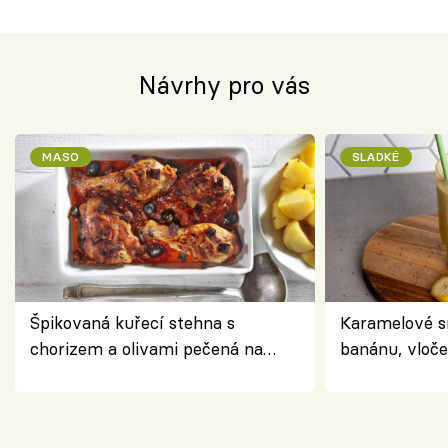
Návrhy pro vás
MASO
SLADKÉ
Špikovaná kuřecí stehna s
Karamelové s
chorizem a olivami pečená na
banánu, vloče
letní zelenině – šťavnaté maso s
snídaně do sk
výraznou chutí inspirovanou
Španělskem