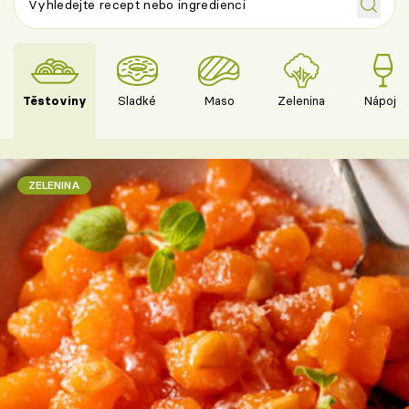
Těstoviny
Sladké
Maso
Zelenina
Nápoje
ZELENINA