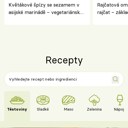
Květákové špízy se sezamem v
Rajčatová om
asijské marinádě – vegetariánská
rajčat – zákla
chuťovka z grilu
Recepty
Těstoviny
Sladké
Maso
Zelenina
Nápoje