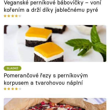
Veganské perníkové bábovičky – voní
kořením a drží díky jablečnému pyré
SLADKÉ
Pomerančové řezy s perníkovým
korpusem a tvarohovou náplní