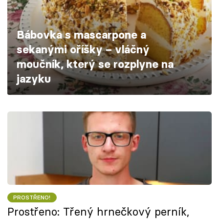
Škola vaření
Bábovka s mascarpone a
Recepty z TV
sekanými oříšky – vláčný
Speciál: Cuketa
moučník, který se rozplyne na
jazyku
Těhotnej kuchař
Sledujte prima+
Přihlášení
Sledujte nás
PROSTŘENO!
Prostřeno: Třený hrnečkový perník,