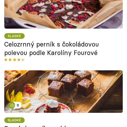
SLADKÉ
Celozrnný perník s čokoládovou
polevou podle Karolíny Fourové
8
SLADKÉ