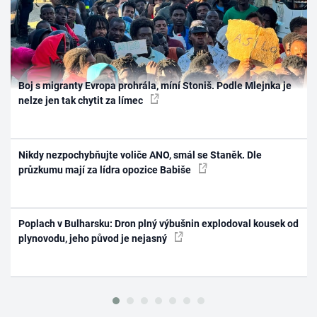
Boj s migranty Evropa prohrála, míní Stoniš. Podle Mlejnka je
nelze jen tak chytit za límec
Nikdy nezpochybňujte voliče ANO, smál se Staněk. Dle
průzkumu mají za lídra opozice Babiše
Poplach v Bulharsku: Dron plný výbušnin explodoval kousek od
plynovodu, jeho původ je nejasný