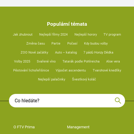
Populární témata
Jak zhubnout
Nejlepší filmy 2024
Nejlepší horory
TV program
Změna času
Partie
Počasí
Kdy budou volby
ZOO Nové začátky
Auto – katalog
7 pádů Honzy Dědka
Volby 2025
Svařené víno
Tatarák podle Pohlreicha
Aloe vera
Pěstování lichořeřišnice
Výpočet ascendentu
Tvarohové knedlíky
Nejlepší palačinky
Švestkový koláč
O FTV Prima
Management