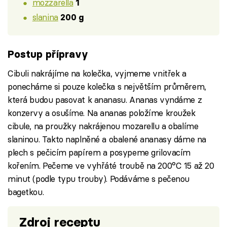
mozzarella
1
slanina
200 g
Postup přípravy
Cibuli nakrájíme na kolečka, vyjmeme vnitřek a
ponecháme si pouze kolečka s největším průměrem,
která budou pasovat k ananasu. Ananas vyndáme z
konzervy a osušíme. Na ananas položíme kroužek
cibule, na proužky nakrájenou mozarellu a obalíme
slaninou. Takto naplněné a obalené ananasy dáme na
plech s pečicím papírem a posypeme grilovacím
kořením. Pečeme ve vyhřáté troubě na 200°C 15 až 20
minut (podle typu trouby). Podáváme s pečenou
bagetkou.
Zdroj receptu