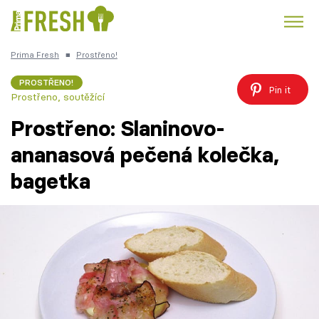
Prima Fresh
■
Prostřeno!
Kuře
Polévky k večeři
Rychlé večeře
Trendy:
PROSTŘENO!
Pin it
Prostřeno, soutěžící
Česká kuchyně
Čokoláda
Prostřeno: Slaninovo-
ananasová pečená kolečka,
bagetka
Témata
Recepty
Články
TV Program