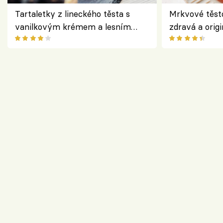
Tartaletky z lineckého těsta s
Mrkvové těst
vanilkovým krémem a lesním
zdravá a origi
ovocem podle Bread Society
klasiky