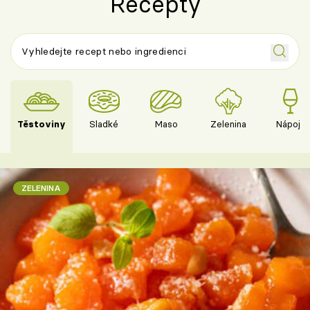
Recepty
Těstoviny
Sladké
Maso
Zelenina
Nápoje
ZELENINA