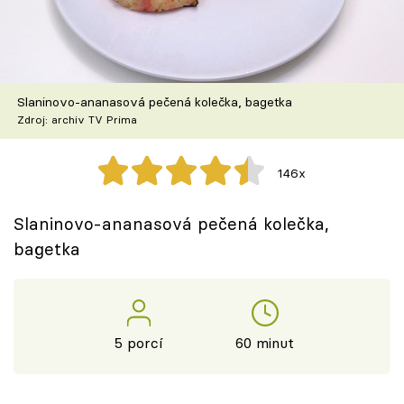
Škola vaření
Recepty z TV
Slaninovo-ananasová pečená kolečka, bagetka
Speciál: Cuketa
Zdroj: archiv TV Prima
Těhotnej kuchař
146x
Sledujte prima+
Slaninovo-ananasová pečená kolečka,
bagetka
Přihlášení
Sledujte nás
5 porcí
60 minut