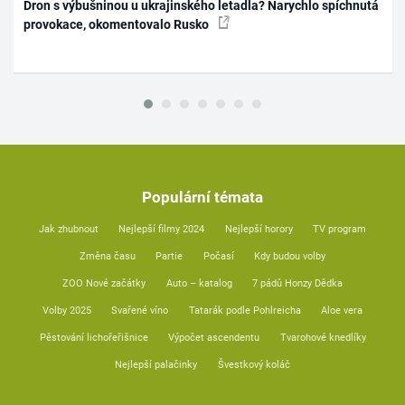
Dron s výbušninou u ukrajinského letadla? Narychlo spíchnutá
provokace, okomentovalo Rusko
Populární témata
Jak zhubnout
Nejlepší filmy 2024
Nejlepší horory
TV program
Změna času
Partie
Počasí
Kdy budou volby
ZOO Nové začátky
Auto – katalog
7 pádů Honzy Dědka
Volby 2025
Svařené víno
Tatarák podle Pohlreicha
Aloe vera
Pěstování lichořeřišnice
Výpočet ascendentu
Tvarohové knedlíky
Nejlepší palačinky
Švestkový koláč