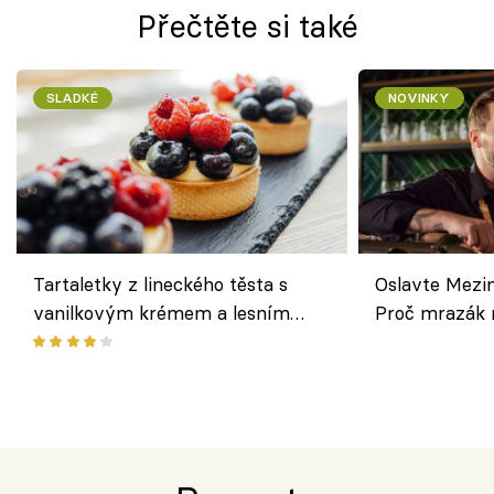
Přečtěte si také
SLADKÉ
NOVINKY
Tartaletky z lineckého těsta s
Oslavte Mezin
vanilkovým krémem a lesním
Proč mrazák n
ovocem podle Bread Society
horku vsadit 