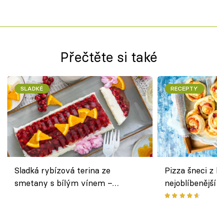
Přečtěte si také
SLADKÉ
RECEPTY
Sladká rybízová terina ze
Pizza šneci z 
smetany s bílým vínem –
nejoblíbenějš
osvěžující dezert s ovocem