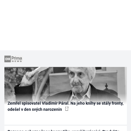
Zemřel spisovatel Vladimír Páral. Na jeho knihy se stály fronty,
odešel v den svých narozenin