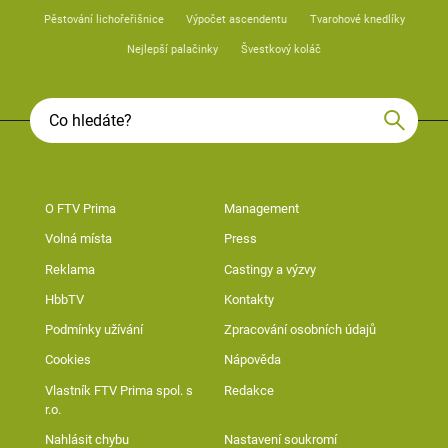
Pěstování lichořeřišnice
Výpočet ascendentu
Tvarohové knedlíky
Nejlepší palačinky
Švestkový koláč
O FTV Prima
Management
Volná místa
Press
Reklama
Castingy a výzvy
HbbTV
Kontakty
Podmínky užívání
Zpracování osobních údajů
Cookies
Nápověda
Vlastník FTV Prima spol. s
Redakce
r.o.
Nahlásit chybu
Nastavení soukromí