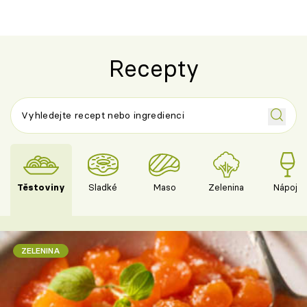
Recepty
Těstoviny
Sladké
Maso
Zelenina
Nápoje
ZELENINA