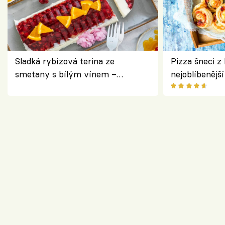
Sladká rybízová terina ze
Pizza šneci z 
smetany s bílým vínem –
nejoblíbenějš
osvěžující dezert s ovocem