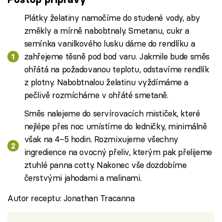
Plátky želatiny namočíme do studené vody, aby
změkly a mírně nabobtnaly. Smetanu, cukr a
semínka vanilkového lusku dáme do rendlíku a
zahřejeme těsně pod bod varu. Jakmile bude směs
ohřátá na požadovanou teplotu, odstavíme rendlík
z plotny. Nabobtnalou želatinu vyždímáme a
pečlivě rozmícháme v ohřáté smetaně.
Směs nalejeme do servírovacích mističek, které
nejlépe přes noc umístíme do ledničky, minimálně
však na 4–5 hodin. Rozmixujeme všechny
ingredience na ovocný přeliv, kterým pak přelijeme
ztuhlé panna cotty. Nakonec vše dozdobíme
čerstvými jahodami a malinami.
Autor receptu: Jonathan Tracanna