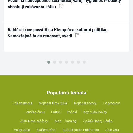
Pozor na nebezpečnou kosmetiku, varují hygienici. Produkty
obsahují zakázanou látku
Babiš si chce posvítit na Klempířovu kulturní politiku.
Samozřejmě budu reagovat, uvedl
Populární témata
Jak zhubnout
Nejlepší filmy 2024
Nejlepší horory
TV program
Změna času
Partie
Počasí
Kdy budou volby
ZOO Nové začátky
Auto – katalog
7 pádů Honzy Dědka
Volby 2025
Svařené víno
Tatarák podle Pohlreicha
Aloe vera