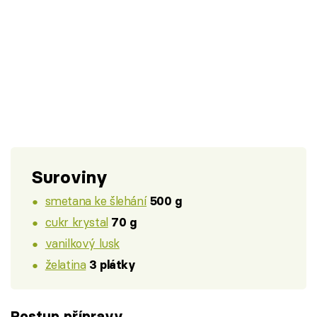
Suroviny
smetana ke šlehání
500 g
cukr krystal
70 g
vanilkový lusk
želatina
3 plátky
Postup přípravy