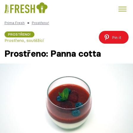
Prima Fresh
■
Prostřeno!
Kuře
Polévky k večeři
Rychlé večeře
Trendy:
PROSTŘENO!
Pin it
Prostřeno, soutěžící
Česká kuchyně
Čokoláda
Prostřeno: Panna cotta
Témata
Recepty
Články
TV Program