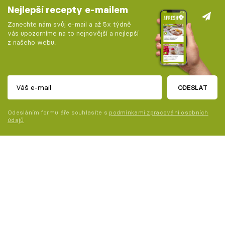
Nejlepší recepty e-mailem
Zanechte nám svůj e-mail a až 5x týdně
vás upozorníme na to nejnovější a nejlepší
z našeho webu.
ODESLAT
Odesláním formuláře souhlasíte s
podmínkami zpracování osobních
údajů