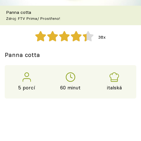
Škola vaření
Panna cotta
Zdroj: FTV Prima/ Prostřeno!
Recepty z TV
Speciál: Cuketa
38x
Těhotnej kuchař
Panna cotta
Sledujte prima+
Přihlášení
5 porcí
60 minut
italská
Sledujte nás