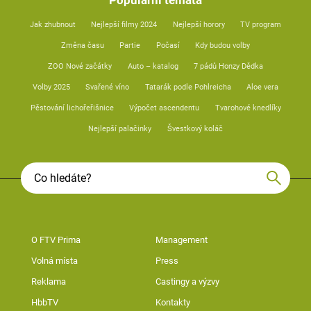
Populární témata
Jak zhubnout
Nejlepší filmy 2024
Nejlepší horory
TV program
Změna času
Partie
Počasí
Kdy budou volby
ZOO Nové začátky
Auto – katalog
7 pádů Honzy Dědka
Volby 2025
Svařené víno
Tatarák podle Pohlreicha
Aloe vera
Pěstování lichořeřišnice
Výpočet ascendentu
Tvarohové knedlíky
Nejlepší palačinky
Švestkový koláč
O FTV Prima
Management
Volná místa
Press
Reklama
Castingy a výzvy
HbbTV
Kontakty