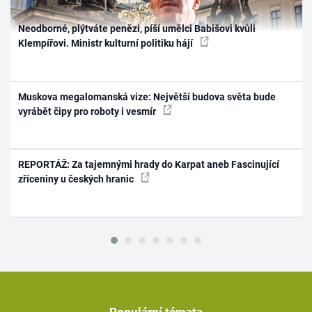
Neodborné, plýtváte penězi, píší umělci Babišovi kvůli
Klempířovi. Ministr kulturní politiku hájí
Muskova megalomanská vize: Největší budova světa bude
vyrábět čipy pro roboty i vesmír
REPORTÁŽ: Za tajemnými hrady do Karpat aneb Fascinující
zříceniny u českých hranic