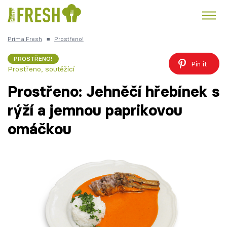
Prima Fresh
■
Prostřeno!
Kuře
Polévky k večeři
Rychlé večeře
Trendy:
PROSTŘENO!
Pin it
Prostřeno, soutěžící
Česká kuchyně
Čokoláda
Prostřeno: Jehněčí hřebínek s
rýží a jemnou paprikovou
omáčkou
Témata
Recepty
Články
TV Program