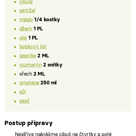
cibule
petržel
máslo
1/4 kostky
džem
1 PL
olej
1 PL
bobkový list
paprika
2 ML
rozmarýn
2 snítky
ořech
2 ML
smetana
250 ml
sůl
pepř
Postup přípravy
Nejdříve nakrájíme cibuli na čtvrtky a poté