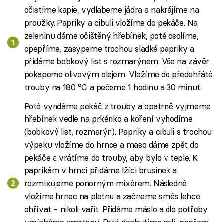
očistíme kapie, vydlabeme jádra a nakrájíme na
proužky. Papriky a cibuli vložíme do pekáče. Na
zeleninu dáme očištěný hřebínek, poté osolíme,
opepříme, zasypeme trochou sladké papriky a
přidáme bobkový list s rozmarýnem. Vše na závěr
pokapeme olivovým olejem. Vložíme do předehřáté
trouby na 180 °C a pečeme 1 hodinu a 30 minut.
Poté vyndáme pekáč z trouby a opatrně vyjmeme
hřebínek vedle na prkénko a koření vyhodíme
(bobkový list, rozmarýn). Papriky a cibuli s trochou
výpeku vložíme do hrnce a maso dáme zpět do
pekáče a vrátíme do trouby, aby bylo v teple. K
paprikám v hrnci přidáme lžíci brusinek a
rozmixujeme ponorným mixérem. Následně
vložíme hrnec na plotnu a začneme směs lehce
ohřívat – nikoli vařit. Přidáme máslo a dle potřeby
vmícháme smetanu. Poté dochutíme solí, pepřem