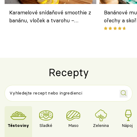
Karamelové snídaňové smoothie z
Banánové muf
banánu, vloček a tvarohu –
ořechy a skoř
snídaně do skleničky
Recepty
Těstoviny
Sladké
Maso
Zelenina
Nápoje