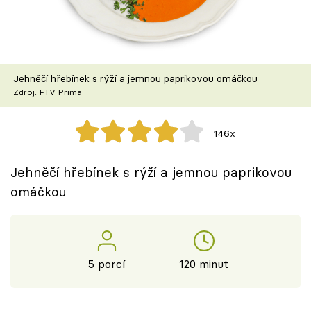
Škola vaření
Recepty z TV
Jehněčí hřebínek s rýží a jemnou paprikovou omáčkou
Speciál: Cuketa
Zdroj: FTV Prima
Těhotnej kuchař
146x
Sledujte prima+
Jehněčí hřebínek s rýží a jemnou paprikovou
omáčkou
Přihlášení
Sledujte nás
5 porcí
120 minut