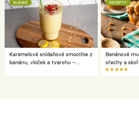
SLADKÉ
RECEPTY
Karamelové snídaňové smoothie z
Banánové muf
banánu, vloček a tvarohu –
ořechy a skoř
snídaně do skleničky