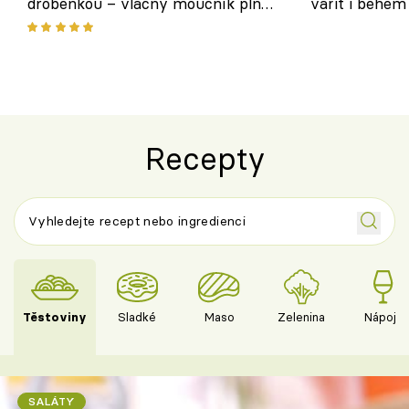
drobenkou – vláčný moučník plný
vařit i během
ovoce
Recepty
Těstoviny
Sladké
Maso
Zelenina
Nápoje
SALÁTY