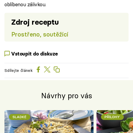
oblíbenou zálivkou.
Zdroj receptu
Prostřeno, soutěžící
Vstoupit do diskuze
Sdílejte článek
Návrhy pro vás
SLADKÉ
PŘÍLOHY