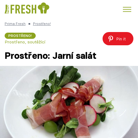
Prima Fresh
■
Prostřeno!
Kuře
Polévky k večeři
Rychlé večeře
Trendy:
PROSTŘENO!
Pin it
Prostřeno, soutěžící
Česká kuchyně
Čokoláda
Prostřeno: Jarní salát
Témata
Recepty
Články
TV Program