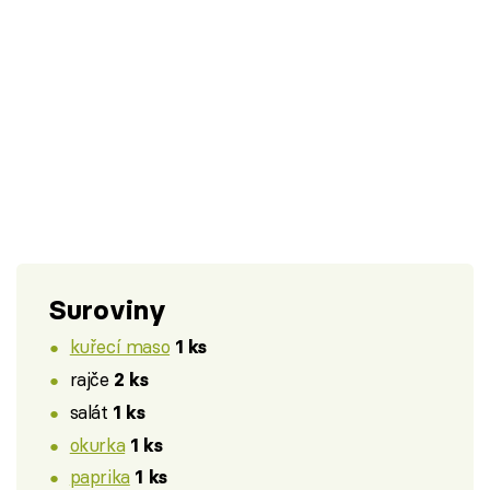
Suroviny
kuřecí maso
1 ks
rajče
2 ks
salát
1 ks
okurka
1 ks
paprika
1 ks