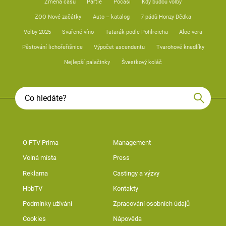
Změna času
Partie
Počasí
Kdy budou volby
ZOO Nové začátky
Auto – katalog
7 pádů Honzy Dědka
Volby 2025
Svařené víno
Tatarák podle Pohlreicha
Aloe vera
Pěstování lichořeřišnice
Výpočet ascendentu
Tvarohové knedlíky
Nejlepší palačinky
Švestkový koláč
O FTV Prima
Management
Volná místa
Press
Reklama
Castingy a výzvy
HbbTV
Kontakty
Podmínky užívání
Zpracování osobních údajů
Cookies
Nápověda