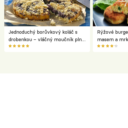
Jednoduchý borůvkový koláč s
Rýžové burge
drobenkou – vláčný moučník plný
masem a mrk
ovoce
salátem – leh