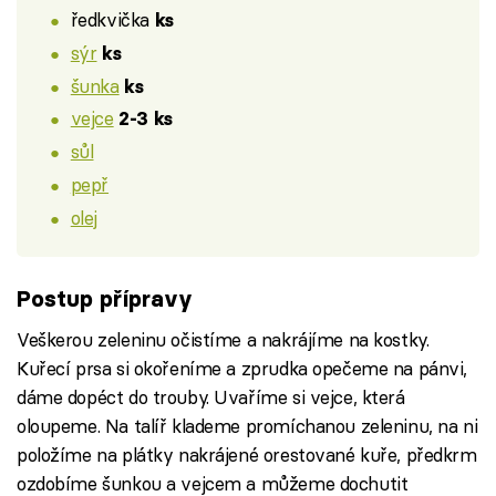
ředkvička
ks
sýr
ks
šunka
ks
vejce
2-3 ks
sůl
pepř
olej
Postup přípravy
Veškerou zeleninu očistíme a nakrájíme na kostky.
Kuřecí prsa si okořeníme a zprudka opečeme na pánvi,
dáme dopéct do trouby. Uvaříme si vejce, která
oloupeme. Na talíř klademe promíchanou zeleninu, na ni
položíme na plátky nakrájené orestované kuře, předkrm
ozdobíme šunkou a vejcem a můžeme dochutit