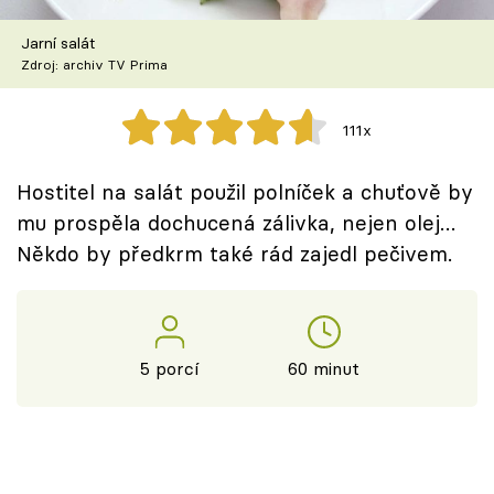
Škola vaření
Jarní salát
Zdroj: archiv TV Prima
Recepty z TV
Speciál: Cuketa
111x
Těhotnej kuchař
Hostitel na salát použil polníček a chuťově by
mu prospěla dochucená zálivka, nejen olej…
Sledujte prima+
Někdo by předkrm také rád zajedl pečivem.
Přihlášení
5 porcí
60 minut
Sledujte nás