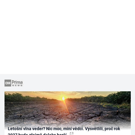
Letošní vlna veder? Nic moc, míní vědci. Vysvětlili, proč rok
2027 bude zřejmě daleko horší