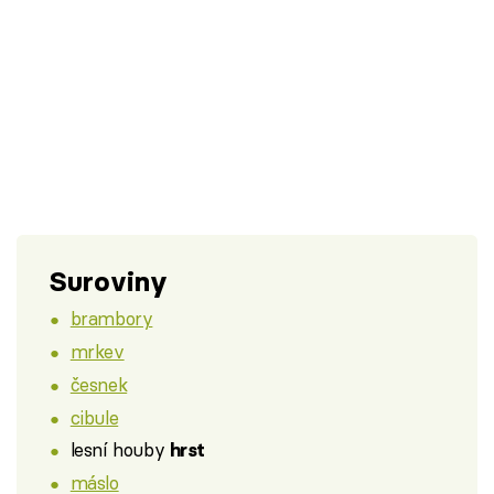
Suroviny
brambory
mrkev
česnek
cibule
lesní houby
hrst
máslo