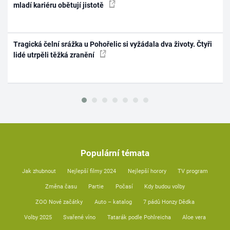
mladí kariéru obětují jistotě
Tragická čelní srážka u Pohořelic si vyžádala dva životy. Čtyři
lidé utrpěli těžká zranění
Populární témata
Jak zhubnout
Nejlepší filmy 2024
Nejlepší horory
TV program
Změna času
Partie
Počasí
Kdy budou volby
ZOO Nové začátky
Auto – katalog
7 pádů Honzy Dědka
Volby 2025
Svařené víno
Tatarák podle Pohlreicha
Aloe vera