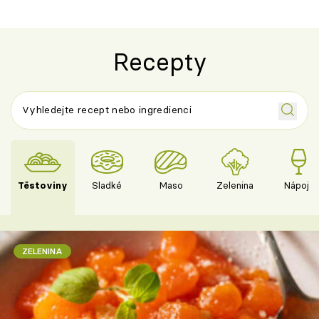
Recepty
Těstoviny
Sladké
Maso
Zelenina
Nápoje
ZELENINA