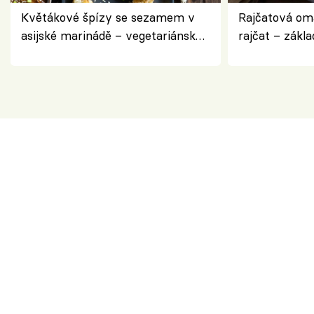
Květákové špízy se sezamem v
Rajčatová om
asijské marinádě – vegetariánská
rajčat – zákla
chuťovka z grilu