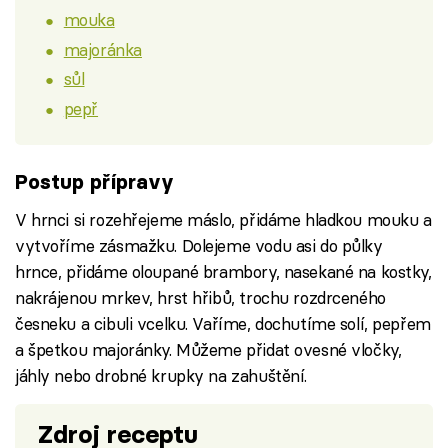
mouka
majoránka
sůl
pepř
Postup přípravy
V hrnci si rozehřejeme máslo, přidáme hladkou mouku a
vytvoříme zásmažku. Dolejeme vodu asi do půlky
hrnce, přidáme oloupané brambory, nasekané na kostky,
nakrájenou mrkev, hrst hřibů, trochu rozdrceného
česneku a cibuli vcelku. Vaříme, dochutíme solí, pepřem
a špetkou majoránky. Můžeme přidat ovesné vločky,
jáhly nebo drobné krupky na zahuštění.
Zdroj receptu