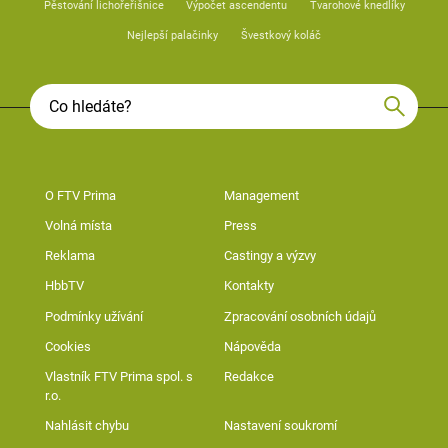
Pěstování lichořeřišnice
Výpočet ascendentu
Tvarohové knedlíky
Nejlepší palačinky
Švestkový koláč
O FTV Prima
Management
Volná místa
Press
Reklama
Castingy a výzvy
HbbTV
Kontakty
Podmínky užívání
Zpracování osobních údajů
Cookies
Nápověda
Vlastník FTV Prima spol. s
Redakce
r.o.
Nahlásit chybu
Nastavení soukromí