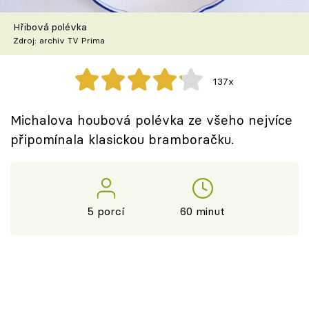
Škola vaření
Hřibová polévka
Zdroj: archiv TV Prima
Recepty z TV
Speciál: Cuketa
137x
Těhotnej kuchař
Michalova houbová polévka ze všeho nejvíce
připomínala klasickou bramboračku.
Sledujte prima+
Přihlášení
5 porcí
60 minut
Sledujte nás