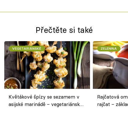
Přečtěte si také
VEGETARIÁNSKÉ
ZELENINA
Květákové špízy se sezamem v
Rajčatová om
asijské marinádě – vegetariánská
rajčat – zákla
chuťovka z grilu