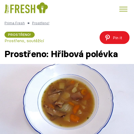
Prima Fresh
■
Prostřeno!
Kuře
Polévky k večeři
Rychlé večeře
Trendy:
PROSTŘENO!
Pin it
Prostřeno, soutěžící
Česká kuchyně
Čokoláda
Prostřeno: Hřibová polévka
Témata
Recepty
Články
TV Program