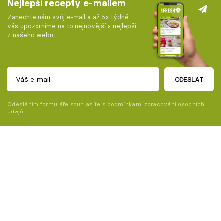
Nejlepší recepty e-mailem
Zanechte nám svůj e-mail a až 5x týdně
vás upozorníme na to nejnovější a nejlepší
z našeho webu.
ODESLAT
Odesláním formuláře souhlasíte s
podmínkami zpracování osobních
údajů