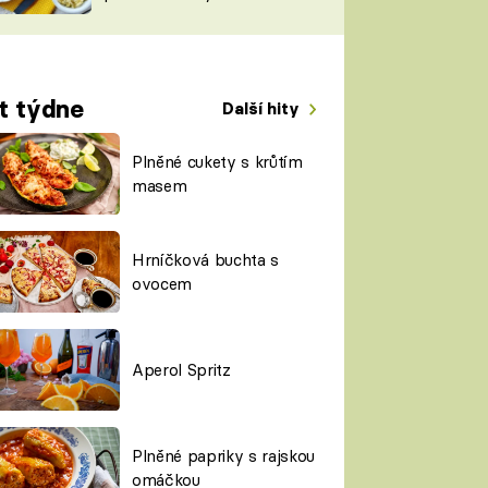
TORKY
ESH
t týdne
Další hity
Plněné cukety s krůtím
masem
Hrníčková buchta s
ovocem
Aperol Spritz
Plněné papriky s rajskou
omáčkou