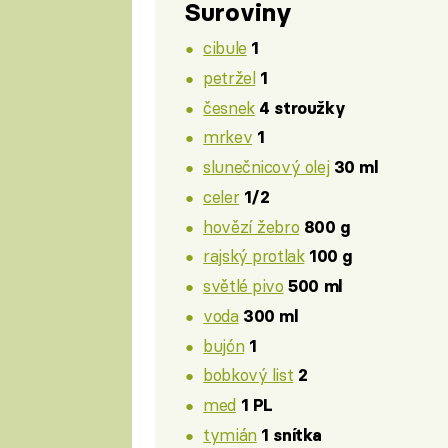
Suroviny
cibule
1
petržel
1
česnek
4 stroužky
mrkev
1
slunečnicový olej
30 ml
celer
1/2
hovězí žebro
800 g
rajský protlak
100 g
světlé pivo
500 ml
voda
300 ml
bujón
1
bobkový list
2
med
1 PL
tymián
1 snítka