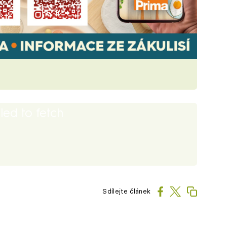
iled to fetch
Sdílejte článek