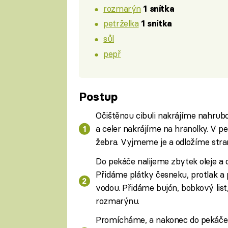
rozmarýn
1 snítka
petrželka
1 snítka
sůl
pepř
Postup
Očištěnou cibuli nakrájíme nahrubo
a celer nakrájíme na hranolky. V p
žebra. Vyjmeme je a odložíme stra
Do pekáče nalijeme zbytek oleje a o
Přidáme plátky česneku, protlak a
vodou. Přidáme bujón, bobkový list,
rozmarýnu.
Promícháme, a nakonec do pekáče 