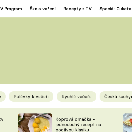
V Program
Škola vaření
Recepty z TV
Speciál: Cuketa
Polévky
Saláty
ČESKÁ KLASIKA
TĚSTOVIN
SILNÉ VÝVARY
SLADKÉ
KRÉMOVÉ
BEZMASÁ J
e
Polévky k večeři
Rychlé večeře
Česká kuchy
y
Tipy a triky
Novink
zy
Koprová omáčka -
jednoduchý recept na
poctivou klasiku
KAM ZA JÍDLEM
BLOG