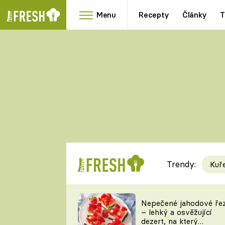
Menu
Recepty
Články
T
Oblíbené
Přílohy
recepty
HRANOLKY
HOUBY
KNEDLÍKY
DÝNĚ
KAŠE
RYCHLOVKY
Trendy:
Kuř
Populární
Videorecept
Nepečené jahodové ře
– lehký a osvěžující
kuchaři
dezert, na který
TEĎ VAŘÍ ŠÉF!