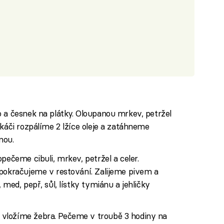
 a česnek na plátky. Oloupanou mrkev, petržel
ekáči rozpálíme 2 lžíce oleje a zatáhneme
nou.
pečeme cibuli, mrkev, petržel a celer.
 pokračujeme v restování. Zalijeme pivem a
 med, pepř, sůl, lístky tymiánu a jehličky
vložíme žebra. Pečeme v troubě 3 hodiny na