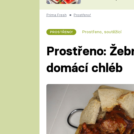
nepotřebujete troubu
ZDENĚK
ČESKO NA TALÍŘI
POHLREICH
Prima Fresh
■
Prostřeno!
KAROLÍNA,
JAROSLAV SAPÍK
DOMÁCÍ
Prostřeno, soutěžící
PROSTŘENO!
KUCHAŘKA
KAROLÍNA
KAMBERSKÁ
Prostřeno: Žeb
domácí chléb