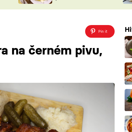
ŠÉFREDAK
VYCHYTÁVKY
SOUTĚŽ FR
NA NÁKUPECH
ČASOPIS
Hi
Pin it
ra na černém pivu,