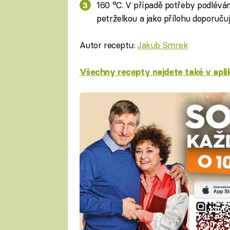
160 °C. V případě potřeby podlév
petrželkou a jako přílohu doporuču
Autor receptu:
Jakub Smrek
Všechny recepty najdete také v apli