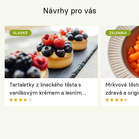
Návrhy pro vás
SLADKÉ
ZELENINA
Tartaletky z lineckého těsta s
Mrkvové těst
vanilkovým krémem a lesním
zdravá a origi
ovocem podle Bread Society
klasiky