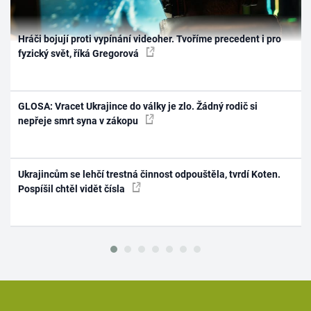
Hráči bojují proti vypínání videoher. Tvoříme precedent i pro
fyzický svět, říká Gregorová
GLOSA: Vracet Ukrajince do války je zlo. Žádný rodič si
nepřeje smrt syna v zákopu
Ukrajincům se lehčí trestná činnost odpouštěla, tvrdí Koten.
Pospíšil chtěl vidět čísla