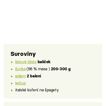
Suroviny
listové těsto
balíček
šunka
(98 % masa )
200-300 g
eidam
2 balení
kečup
italské koření na špagety