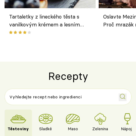
Tartaletky z lineckého těsta s
Oslavte Mezin
vanilkovým krémem a lesním
Proč mrazák n
ovocem podle Bread Society
horku vsadit 
Recepty
Těstoviny
Sladké
Maso
Zelenina
Nápoje