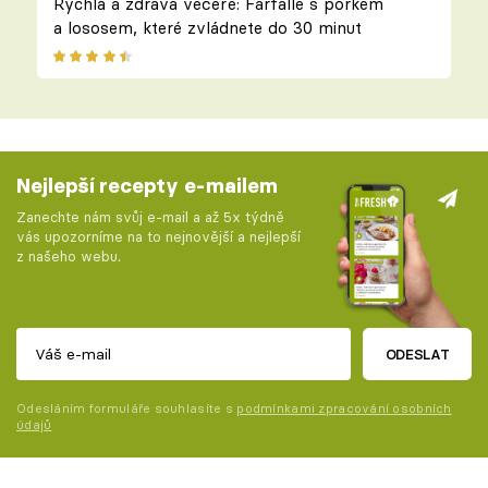
Rychlá a zdravá večeře: Farfalle s pórkem
a lososem, které zvládnete do 30 minut
Nejlepší recepty e-mailem
Zanechte nám svůj e-mail a až 5x týdně
vás upozorníme na to nejnovější a nejlepší
z našeho webu.
ODESLAT
Odesláním formuláře souhlasíte s
podmínkami zpracování osobních
údajů