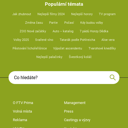
Populární témata
Jak zhubnout
Nejlepší filmy 2024
Nejlepší horory
TV program
Změna času
Partie
Počasí
Kdy budou volby
ZOO Nové začátky
Auto – katalog
7 pádů Honzy Dědka
Volby 2025
Svařené víno
Tatarák podle Pohlreicha
Aloe vera
Pěstování lichořeřišnice
Výpočet ascendentu
Tvarohové knedlíky
Nejlepší palačinky
Švestkový koláč
O FTV Prima
Management
Volná místa
Press
Reklama
Castingy a výzvy