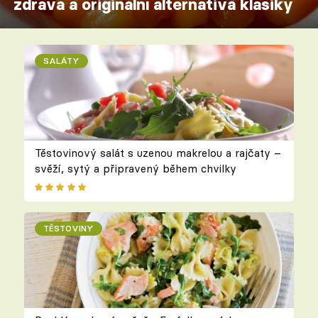
zdravá a originální alternativa klasiky
SALÁTY
Těstovinový salát s uzenou makrelou a rajčaty –
svěží, sytý a připravený během chvilky
TĚSTOVINY