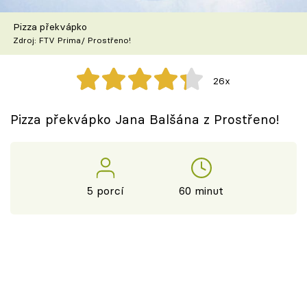
Škola vaření
Pizza překvápko
Zdroj: FTV Prima/ Prostřeno!
Recepty z TV
Speciál: Cuketa
26x
Těhotnej kuchař
Pizza překvápko Jana Balšána z Prostřeno!
Sledujte prima+
Přihlášení
5 porcí
60 minut
Sledujte nás