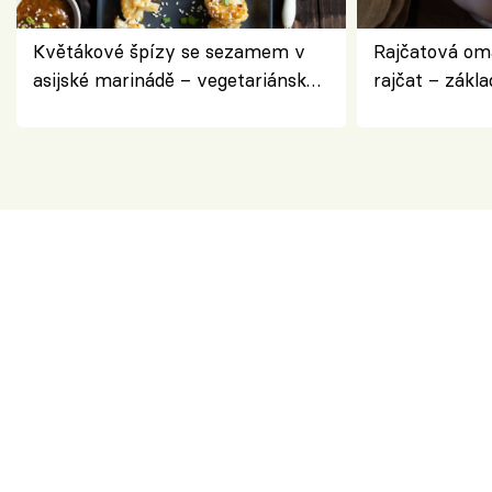
Květákové špízy se sezamem v
Rajčatová om
asijské marinádě – vegetariánská
rajčat – zákla
chuťovka z grilu