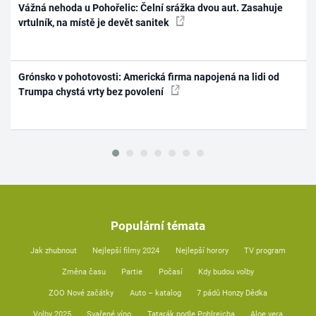
Vážná nehoda u Pohořelic: Čelní srážka dvou aut. Zasahuje
vrtulník, na místě je devět sanitek
Grónsko v pohotovosti: Americká firma napojená na lidi od
Trumpa chystá vrty bez povolení
Populární témata
Jak zhubnout
Nejlepší filmy 2024
Nejlepší horory
TV program
Změna času
Partie
Počasí
Kdy budou volby
ZOO Nové začátky
Auto – katalog
7 pádů Honzy Dědka
Volby 2025
Svařené víno
Tatarák podle Pohlreicha
Aloe vera