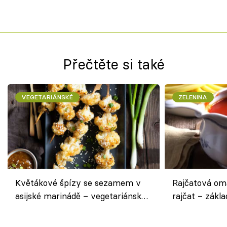
Přečtěte si také
VEGETARIÁNSKÉ
ZELENINA
Květákové špízy se sezamem v
Rajčatová om
asijské marinádě – vegetariánská
rajčat – zákla
chuťovka z grilu