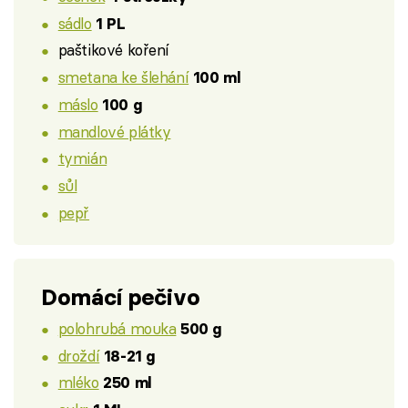
sádlo
1 PL
paštikové koření
smetana ke šlehání
100 ml
máslo
100 g
mandlové plátky
tymián
sůl
pepř
Domácí pečivo
polohrubá mouka
500 g
droždí
18-21 g
mléko
250 ml