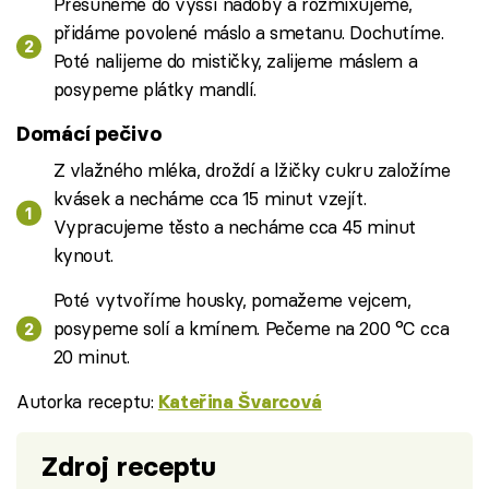
Přesuneme do vyšší nádoby a rozmixujeme,
přidáme povolené máslo a smetanu. Dochutíme.
Poté nalijeme do mističky, zalijeme máslem a
posypeme plátky mandlí.
Domácí pečivo
Z vlažného mléka, droždí a lžičky cukru založíme
kvásek a necháme cca 15 minut vzejít.
Vypracujeme těsto a necháme cca 45 minut
kynout.
Poté vytvoříme housky, pomažeme vejcem,
posypeme solí a kmínem. Pečeme na 200 °C cca
20 minut.
Autorka receptu:
Kateřina Švarcová
Zdroj receptu