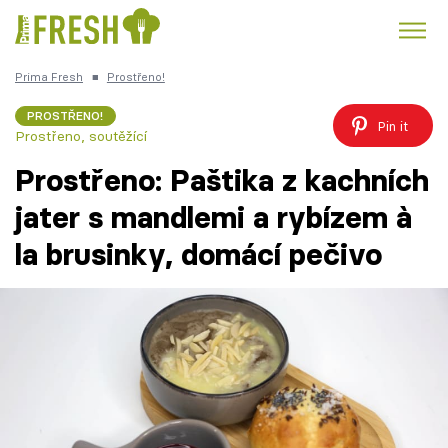
Prima Fresh
■
Prostřeno!
Kuře
Polévky k večeři
Rychlé večeře
Trendy:
PROSTŘENO!
Pin it
Prostřeno, soutěžící
Česká kuchyně
Čokoláda
Prostřeno: Paštika z kachních
jater s mandlemi a rybízem à
la brusinky, domácí pečivo
Témata
Recepty
Články
TV Program