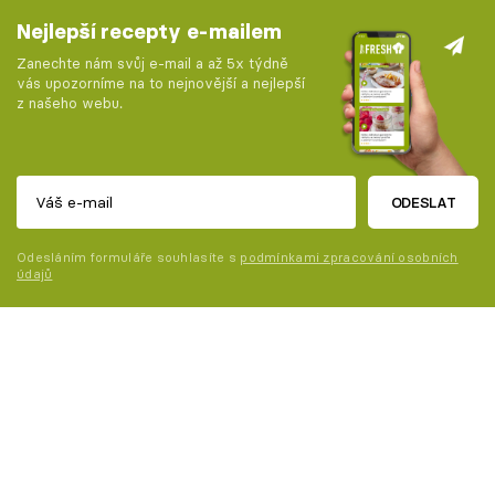
Nejlepší recepty e-mailem
Zanechte nám svůj e-mail a až 5x týdně
vás upozorníme na to nejnovější a nejlepší
z našeho webu.
ODESLAT
Odesláním formuláře souhlasíte s
podmínkami zpracování osobních
údajů