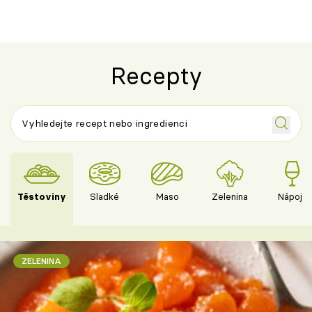
Recepty
Těstoviny
Sladké
Maso
Zelenina
Nápoje
ZELENINA