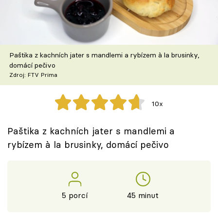
Škola vaření
Recepty z TV
Paštika z kachních jater s mandlemi a rybízem à la brusinky,
Speciál: Cuketa
domácí pečivo
Zdroj: FTV Prima
Těhotnej kuchař
10x
Sledujte prima+
Paštika z kachních jater s mandlemi a
Přihlášení
rybízem à la brusinky, domácí pečivo
Sledujte nás
5 porcí
45 minut