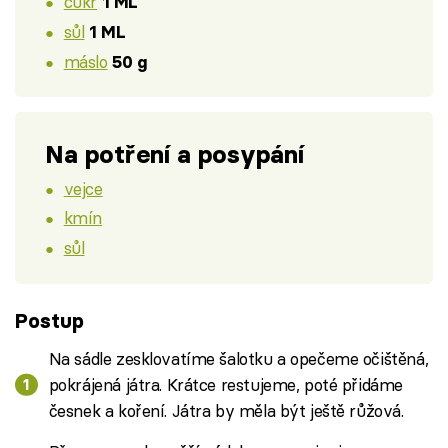
cukr
1 ML
sůl
1 ML
máslo
50 g
Na potření a posypání
vejce
kmín
sůl
Postup
Na sádle zesklovatíme šalotku a opečeme očištěná,
pokrájená játra. Krátce restujeme, poté přidáme
česnek a koření. Játra by měla být ještě růžová.