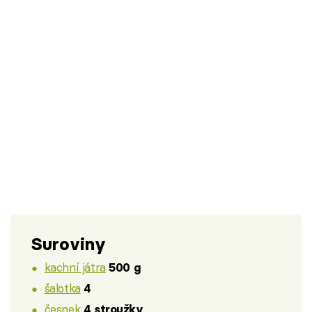
Suroviny
kachní játra
500 g
šalotka
4
česnek
4 stroužky