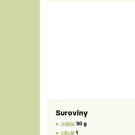
Suroviny
máslo
30 g
cibule
1