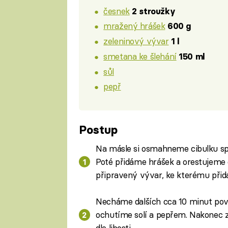
česnek
2 stroužky
mražený hrášek
600 g
zeleninový vývar
1 l
smetana ke šlehání
150 ml
sůl
pepř
Postup
Na másle si osmahneme cibulku sp
Poté přidáme hrášek a orestujeme
připravený vývar, ke kterému přid
Necháme dalších cca 10 minut pov
ochutíme solí a pepřem. Nakonec
dle libosti.