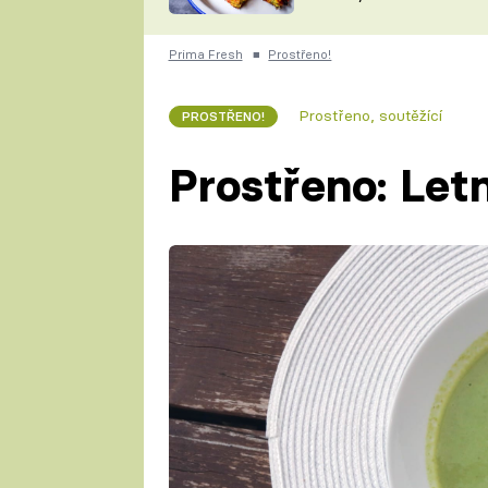
skvělý způsob, jak
ZDENĚK
zpracovat přerostlé
ČESKO NA TALÍŘI
cukety
POHLREICH
Prima Fresh
■
Prostřeno!
KAROLÍNA,
JAROSLAV SAPÍK
DOMÁCÍ
Prostřeno, soutěžící
PROSTŘENO!
KUCHAŘKA
KAROLÍNA
KAMBERSKÁ
Prostřeno: Let