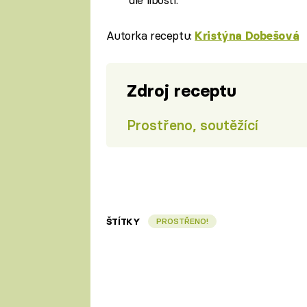
Autorka receptu:
Kristýna Dobešová
Zdroj receptu
Prostřeno, soutěžící
ŠTÍTKY
PROSTŘENO!