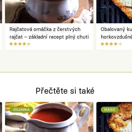
Rajčatová omáčka z čerstvých
Obalovaný kuř
rajčat – základní recept plný chuti
horkovzdušné 
novém pojetí
Olivera
Přečtěte si také
ZELENINA
MASO