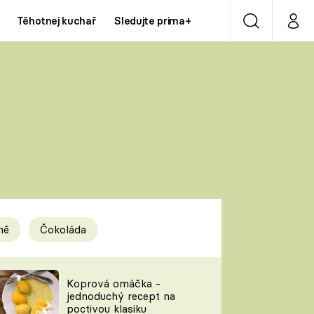
Těhotnej kuchař
Sledujte prima+
Vyhledávání
Můj p
Prima+
Y
CNN Prima NEWS
Prima ZOOM
ÍDLA
Prima LIVING
Prima Ženy
ně
Čokoláda
Prima LAJK
y
Koprová omáčka -
jednoduchý recept na
Sledujte nás
poctivou klasiku