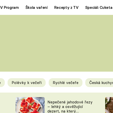
V Program
Škola vaření
Recepty z TV
Speciál: Cuketa
Polévky
Saláty
ČESKÁ KLASIKA
TĚSTOVIN
SILNÉ VÝVARY
SLADKÉ
KRÉMOVÉ
BEZMASÁ J
e
Polévky k večeři
Rychlé večeře
Česká kuchy
y
Tipy a triky
Novink
Nepečené jahodové řezy
– lehký a osvěžující
dezert, na který
KAM ZA JÍDLEM
BLOG