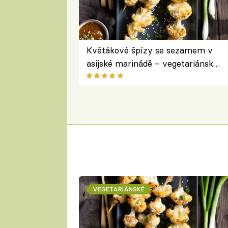
Květákové špízy se sezamem v
asijské marinádě – vegetariánská
chuťovka z grilu
VEGETARIÁNSKÉ