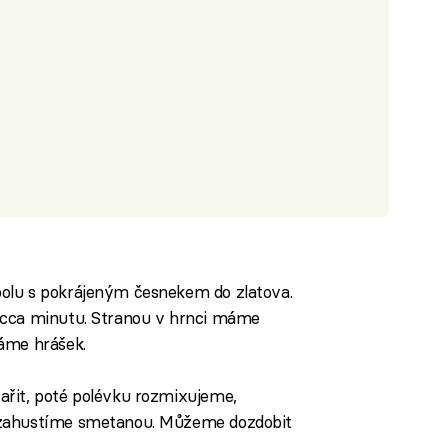
olu s pokrájeným česnekem do zlatova.
 cca minutu. Stranou v hrnci máme
áme hrášek.
ařit, poté polévku rozmixujeme,
 zahustíme smetanou. Můžeme dozdobit