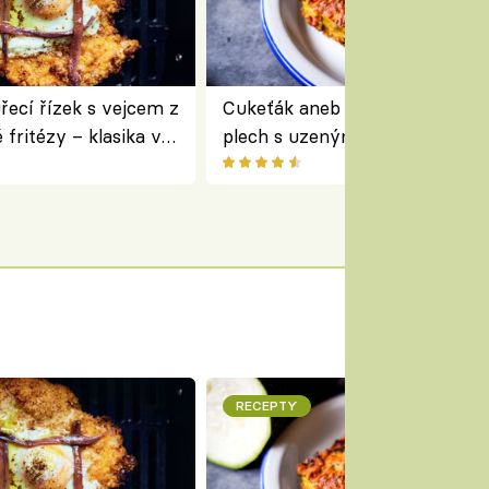
ecí řízek s vejcem z
Cukeťák aneb cuketový nákyp
fritézy – klasika v
plech s uzeným masem – skvě
 podle Jamieho
způsob, jak zpracovat přerostl
cukety
RECEPTY