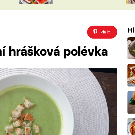
nepotřebujete troubu
ŠÉFREDAK
VYCHYTÁVKY
SOUTĚŽ FR
NA NÁKUPECH
ČASOPIS
Hi
Pin it
ní hrášková polévka