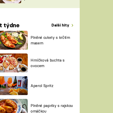
TORKY
ESH
t týdne
Další hity
Plněné cukety s krůtím
masem
Hrníčková buchta s
ovocem
Aperol Spritz
Plněné papriky s rajskou
omáčkou