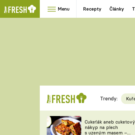
Menu
Recepty
Články
T
Oblíbené
Přílohy
recepty
HRANOLKY
HOUBY
KNEDLÍKY
DÝNĚ
KAŠE
RYCHLOVKY
Trendy:
Kuř
Populární
Videorecept
Cukeťák aneb cuketový
nákyp na plech
kuchaři
s uzeným masem –
TEĎ VAŘÍ ŠÉF!