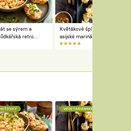
lát se sýrem a
Květákové špízy se sezamem 
ůdkářská retro
asijské marinádě – vegetariáns
á chutná stejně skvěle
chuťovka z grilu
CHUŤOVKY
VEGETARIÁNSKÉ