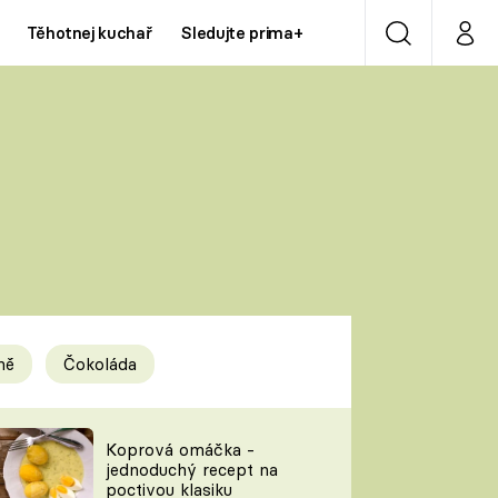
Těhotnej kuchař
Sledujte prima+
Vyhledávání
Můj p
Prima+
Y
CNN Prima NEWS
Prima ZOOM
ÍDLA
Prima LIVING
Prima Ženy
ně
Čokoláda
Prima LAJK
y
Koprová omáčka -
jednoduchý recept na
Sledujte nás
poctivou klasiku