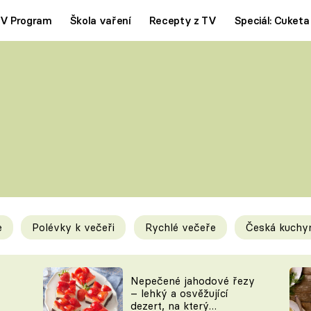
V Program
Škola vaření
Recepty z TV
Speciál: Cuketa
Polévky
Saláty
ČESKÁ KLASIKA
TĚSTOVIN
SILNÉ VÝVARY
SLADKÉ
KRÉMOVÉ
BEZMASÁ J
e
Polévky k večeři
Rychlé večeře
Česká kuchy
y
Tipy a triky
Novink
Nepečené jahodové řezy
– lehký a osvěžující
dezert, na který
KAM ZA JÍDLEM
BLOG