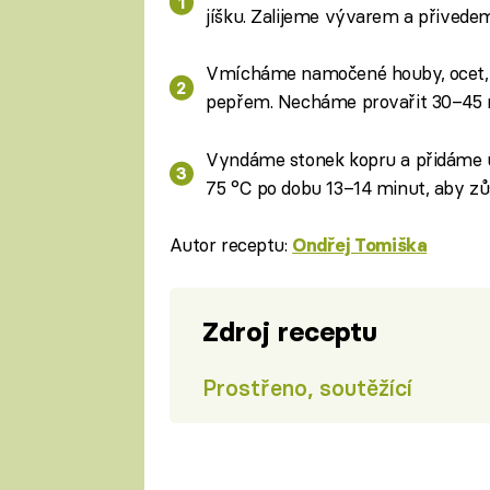
jíšku. Zalijeme vývarem a přivede
Vmícháme namočené houby, ocet, c
pepřem. Necháme provařit 30–45 
Vyndáme stonek kopru a přidáme u
75 °C po dobu 13–14 minut, aby zůs
Autor receptu:
Ondřej Tomiška
Zdroj receptu
Prostřeno, soutěžící