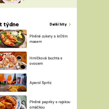
TORKY
ESH
t týdne
Další hity
Plněné cukety s krůtím
masem
Hrníčková buchta s
ovocem
Aperol Spritz
Plněné papriky s rajskou
omáčkou