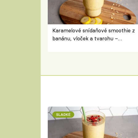
Karamelové snídaňové smoothie z
banánu, vloček a tvarohu –
snídaně do skleničky
SLADKÉ