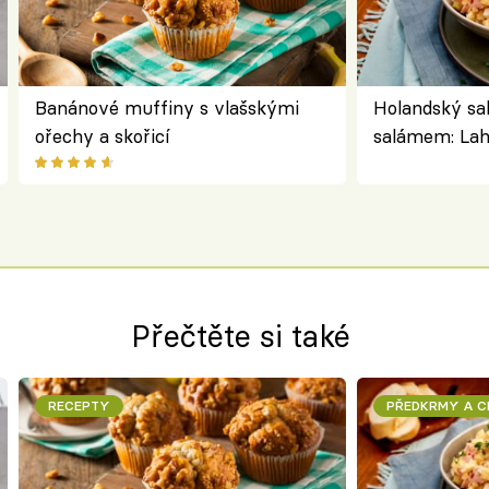
Banánové muffiny s vlašskými
Holandský sa
ořechy a skořicí
salámem: Lah
klasika, kter
jako dřív
Přečtěte si také
RECEPTY
PŘEDKRMY A 