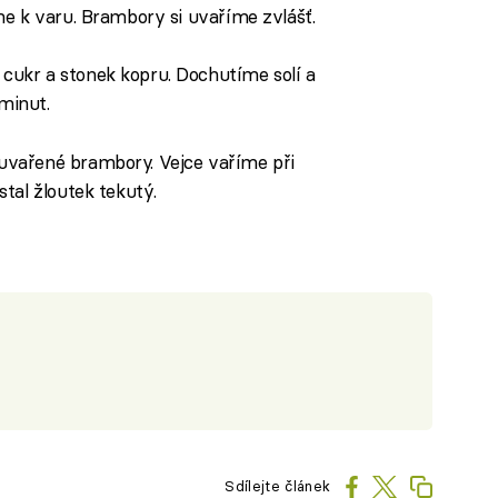
me k varu. Brambory si uvaříme zvlášť.
ukr a stonek kopru. Dochutíme solí a
minut.
vařené brambory. Vejce vaříme při
tal žloutek tekutý.
Sdílejte článek