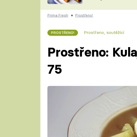
skvělý způsob, jak
ZDENĚK
zpracovat přerostlé
ČESKO NA TALÍŘI
cukety
POHLREICH
Prima Fresh
■
Prostřeno!
KAROLÍNA,
JAROSLAV SAPÍK
DOMÁCÍ
Prostřeno, soutěžící
PROSTŘENO!
KUCHAŘKA
KAROLÍNA
KAMBERSKÁ
Prostřeno: Kul
75