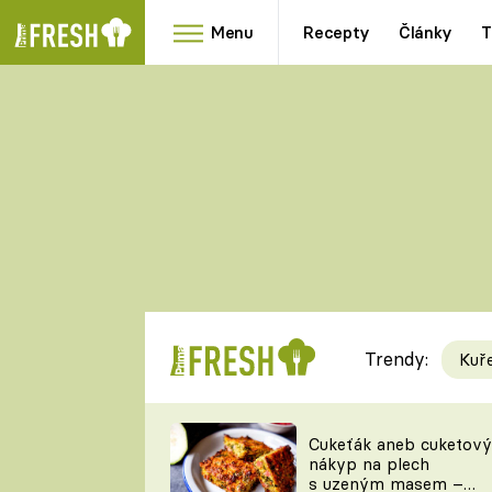
Menu
Recepty
Články
T
Oblíbené
Přílohy
recepty
HRANOLKY
HOUBY
KNEDLÍKY
DÝNĚ
KAŠE
RYCHLOVKY
Trendy:
Kuř
Populární
Videorecept
Cukeťák aneb cuketový
nákyp na plech
kuchaři
s uzeným masem –
TEĎ VAŘÍ ŠÉF!