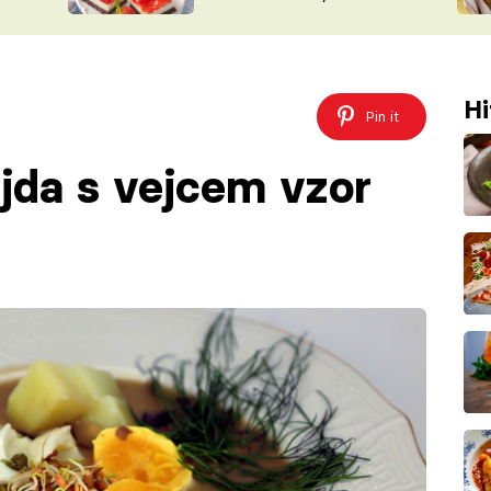
nepotřebujete troubu
ŠÉFREDAK
VYCHYTÁVKY
SOUTĚŽ FR
NA NÁKUPECH
ČASOPIS
Hi
Pin it
ajda s vejcem vzor