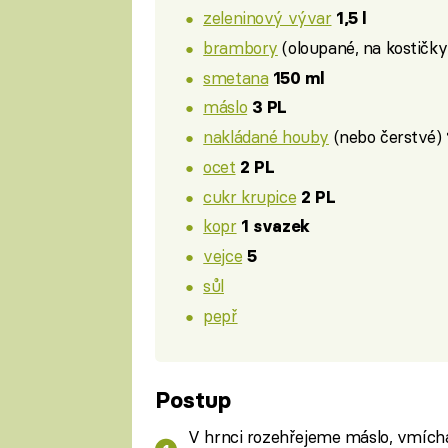
zeleninový vývar
1,5 l
brambory
(oloupané, na kostičk
smetana
150 ml
máslo
3 PL
nakládané houby
(nebo čerstvé)
ocet
2 PL
cukr krupice
2 PL
kopr
1 svazek
vejce
5
sůl
pepř
Postup
V hrnci rozehřejeme máslo, vmích