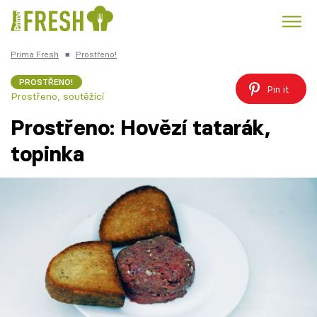
Prima Fresh
■
Prostřeno!
Kuře
Polévky k večeři
Rychlé večeře
Trendy:
PROSTŘENO!
Pin it
Prostřeno, soutěžící
Česká kuchyně
Čokoláda
Prostřeno: Hovězí tatarák,
topinka
Témata
Recepty
Články
TV Program