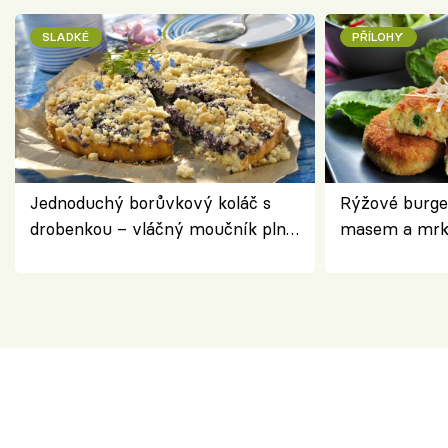
SLADKÉ
PŘÍLOHY
Jednoduchý borůvkový koláč s
Rýžové burge
drobenkou – vláčný moučník plný
masem a mrk
ovoce
salátem – leh