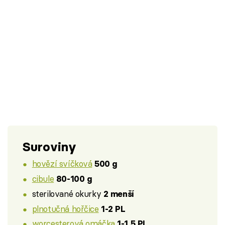
Suroviny
hovězí svíčková
500 g
cibule
80-100 g
sterilované okurky
2 menší
plnotučná hořčice
1-2 PL
worcesterová omáčka
1-1,5 PL