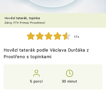
Škola vaření
Recepty z TV
Hovězí tatarák, topinka
Zdroj: FTV Prima/ Prostřeno!
Speciál: Cuketa
17x
Těhotnej kuchař
Hovězí tatarák podle Václava Durčáka z
Sledujte prima+
Prostřeno s topinkami
Přihlášení
5 porcí
30 minut
Sledujte nás