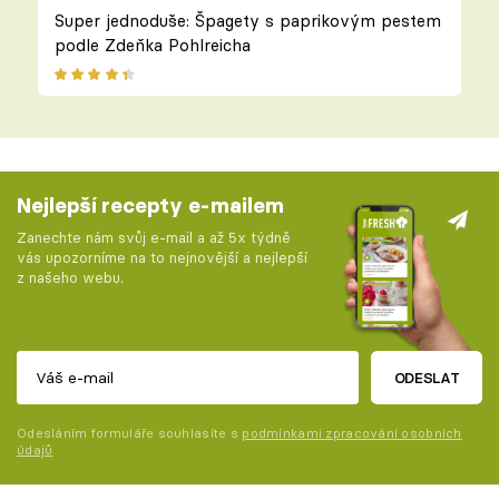
Super jednoduše: Špagety s paprikovým pestem
podle Zdeňka Pohlreicha
Nejlepší recepty e-mailem
Zanechte nám svůj e-mail a až 5x týdně
vás upozorníme na to nejnovější a nejlepší
z našeho webu.
ODESLAT
Odesláním formuláře souhlasíte s
podmínkami zpracování osobních
údajů