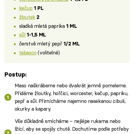
kečup
1 PL
žloutek
2
sladká mletá paprika
1 ML
sůl
1-1,5 ML
čerstvě mletý pepř
1/2 ML
tabasco
(volitelné)
Postup:
Maso naškrábeme nebo dvakrát jemně pomeleme.
Přidáme žloutky, hořčici, worcester, kečup, papriku,
pepř a sůl. Přimícháme najemno nasekanou cibuli,
okurky a kapary.
Vše důkladně smícháme – nejlépe rukama nebo
lžící, aby se spojily chutě. Dochutíme podle potřeby