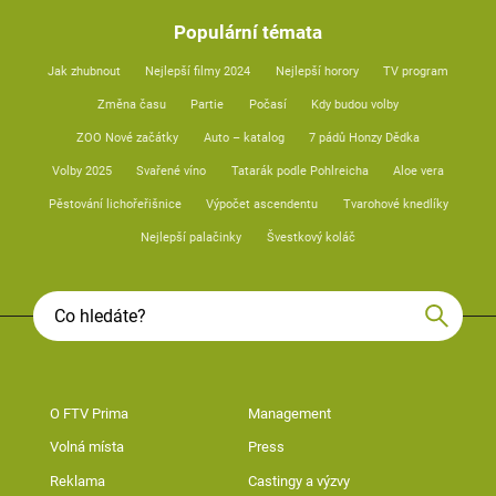
Populární témata
Jak zhubnout
Nejlepší filmy 2024
Nejlepší horory
TV program
Změna času
Partie
Počasí
Kdy budou volby
ZOO Nové začátky
Auto – katalog
7 pádů Honzy Dědka
Volby 2025
Svařené víno
Tatarák podle Pohlreicha
Aloe vera
Pěstování lichořeřišnice
Výpočet ascendentu
Tvarohové knedlíky
Nejlepší palačinky
Švestkový koláč
O FTV Prima
Management
Volná místa
Press
Reklama
Castingy a výzvy