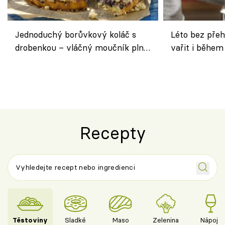
Jednoduchý borůvkový koláč s
Léto bez přeh
drobenkou – vláčný moučník plný
vařit i během
ovoce
Recepty
Těstoviny
Sladké
Maso
Zelenina
Nápoje